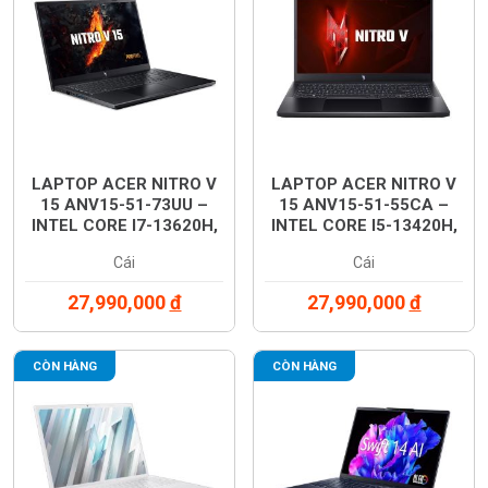
LAPTOP ACER NITRO V
LAPTOP ACER NITRO V
15 ANV15-51-73UU –
15 ANV15-51-55CA –
INTEL CORE I7-13620H,
INTEL CORE I5-13420H,
RAM 16GB, SSD 512GB,
RAM 16GB, SSD 512GB,
Cái
Cái
MÀN HÌNH 16 INCH FHD
MÀN HÌNH 15.6 INCH
180HZ, CARD RTX 3050
FHD 144HZ, CARD RTX
27,990,000
đ
27,990,000
đ
6GB, WINDOWS 11 –
4050 6GB, WINDOWS 11
MÀU ĐEN –
– MÀU ĐEN –
NH.QN9SV.00C
NH.QN8SV.004
CÒN HÀNG
CÒN HÀNG