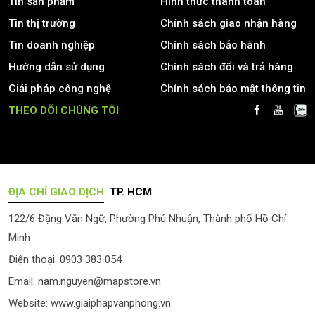
Tin sản phẩm
Hình thức thanh toán
Tin thị trường
Chính sách giao nhận hàng
Tin doanh nghiệp
Chính sách bảo hành
Hướng dẫn sử dụng
Chính sách đổi và trả hàng
Giải pháp công nghệ
Chính sách bảo mật thông tin
THEO DÕI CHÚNG TÔI
ĐỊA CHỈ GIAO DỊCH
TP. HCM
122/6 Đặng Văn Ngữ, Phường Phú Nhuận, Thành phố Hồ Chí
Minh
Điện thoại: 0903 383 054
Email:
nam.nguyen@mapstore.vn
Website:
www.giaiphapvanphong.vn