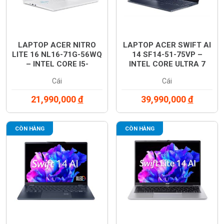
LAPTOP ACER NITRO
LAPTOP ACER SWIFT AI
LITE 16 NL16-71G-56WQ
14 SF14-51-75VP –
– INTEL CORE I5-
INTEL CORE ULTRA 7
15420H, RAM 16GB, SSD
258V, RAM 32GB, SSD
Cái
Cái
512GB, MÀN HÌNH 16
1TB, MÀN HÌNH OLED 3K
INCH FHD+ 165HZ, CARD
14 INCH, WINDOWS 11 –
21,990,000
đ
39,990,000
đ
RTX 3050 6GB,
MÀU XANH –
WINDOWS 11 – MÀU
NX.J2KSV.001
TRẮNG – NH.D59SV.001
CÒN HÀNG
CÒN HÀNG