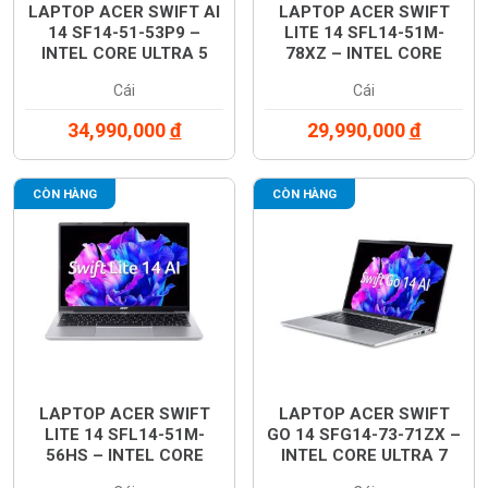
LAPTOP ACER SWIFT AI
LAPTOP ACER SWIFT
14 SF14-51-53P9 –
LITE 14 SFL14-51M-
INTEL CORE ULTRA 5
78XZ – INTEL CORE
226V, RAM 16GB, SSD
ULTRA 7 155U, RAM
Cái
Cái
1TB, MÀN HÌNH OLED 14
16GB, SSD 512GB, MÀN
INCH 3K, WINDOWS 11 –
HÌNH 14 INCH WUXGA
34,990,000
đ
29,990,000
đ
MÀU XANH –
IPS, WINDOWS 11 – MÀU
NX.J2KSV.002
BẠC – NX.J1HSV.001
CÒN HÀNG
CÒN HÀNG
LAPTOP ACER SWIFT
LAPTOP ACER SWIFT
LITE 14 SFL14-51M-
GO 14 SFG14-73-71ZX –
56HS – INTEL CORE
INTEL CORE ULTRA 7
ULTRA 5 125U, RAM
155H, RAM 16GB, SSD