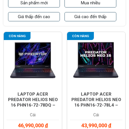
Sản phẩm mới
Mua nhiều
Giá thấp đến cao
Giá cao đến thấp
CÒN HÀNG
CÒN HÀNG
LAPTOP ACER
LAPTOP ACER
PREDATOR HELIOS NEO
PREDATOR HELIOS NEO
16 PHN16-72-78DQ –
16 PHN16-72-78L4 –
INTEL CORE I7-14650HX,
INTEL CORE I7-14700HX,
Cái
Cái
RAM 16GB, SSD 1TB,
RAM 16GB, SSD 1TB,
MÀN HÌNH 2K 240HZ,
MÀN HÌNH 2K 240HZ,
46,990,000
đ
43,990,000
đ
CARD RTX 4060 8GB,
RTX 4050 6GB,