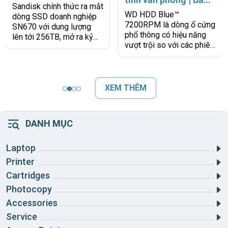
nghiệp đang tìm kiếm một
t
hành 2 năm 1 đổi 1 |
WD HDD Blue™
giải pháp lưu trữ ổn định,
Chính hãng Western
7200RPM là dòng ổ cứng
tiết kiệm
Digital
phổ thông có hiệu năng
vượt trội so với các phiên
bản 5400RPM, giúp cải
à
thiện tốc độ khởi động hệ
điều hành, truy
XEM THÊM
DANH MỤC
Laptop
Printer
Cartridges
Photocopy
Accessories
Service