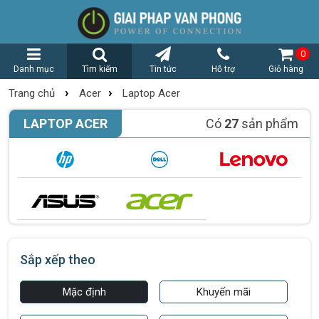
0
Danh mục
Tìm kiếm
Tin tức
Hỗ trợ
Giỏ hàng
›
›
Trang chủ
Acer
Laptop Acer
LAPTOP ACER
Có
27
sản phẩm
Sắp xếp theo
Mặc định
Khuyến mãi