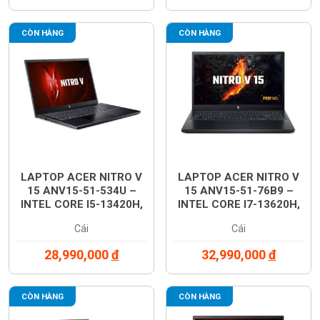
WINDOWS 11 – MÀU ĐEN
WINDOWS 11 – MÀU ĐEN
– NH.QNNSV.00U
– NH.QNPSV.012
CÒN HÀNG
CÒN HÀNG
LAPTOP ACER NITRO V
LAPTOP ACER NITRO V
15 ANV15-51-534U –
15 ANV15-51-76B9 –
INTEL CORE I5-13420H,
INTEL CORE I7-13620H,
RAM 16GB, SSD 512GB,
RAM 16GB, SSD 512GB,
Cái
Cái
MÀN HÌNH 15.6 INCH
MÀN HÌNH 16 INCH FHD
FHD 180HZ, CARD RTX
180HZ, CARD RTX 4050
28,990,000
đ
32,990,000
đ
4050 6GB, WINDOWS 11
6GB, WINDOWS 11 –
– MÀU ĐEN –
MÀU ĐEN –
NH.QN8SV.007
NH.QN8SV.008
CÒN HÀNG
CÒN HÀNG