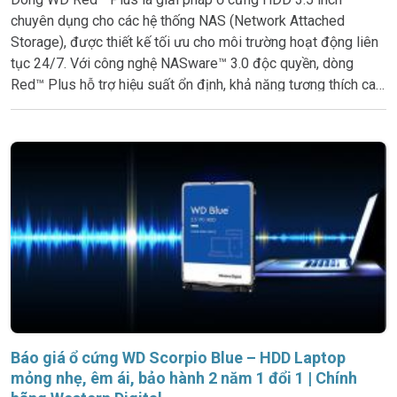
chuyên dụng cho các hệ thống NAS (Network Attached
Storage), được thiết kế tối ưu cho môi trường hoạt động liên
tục 24/7. Với công nghệ NASware™ 3.0 độc quyền, dòng
Red™ Plus hỗ trợ hiệu suất ổn định, khả năng tương thích cao
và khả năng vận hành bền bỉ trong hệ thống nhiều ổ đĩa. WD
Red™ Plus
Báo giá ổ cứng WD Scorpio Blue – HDD Laptop
mỏng nhẹ, êm ái, bảo hành 2 năm 1 đổi 1 | Chính