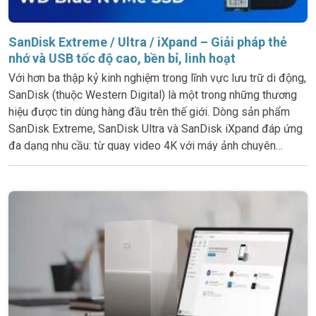
SanDisk Extreme / Ultra / iXpand – Giải pháp thẻ
nhớ và USB tốc độ cao, bền bỉ, linh hoạt
Với hơn ba thập kỷ kinh nghiệm trong lĩnh vực lưu trữ di động,
SanDisk (thuộc Western Digital) là một trong những thương
hiệu được tin dùng hàng đầu trên thế giới. Dòng sản phẩm
SanDisk Extreme, SanDisk Ultra và SanDisk iXpand đáp ứng
đa dạng nhu cầu: từ quay video 4K với máy ảnh chuyên
nghiệp, mở rộng dung lượng smartphone, đến sao lưu nhanh
dữ