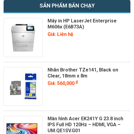
SẢN PHẨM BÁN CHẠY
Máy in HP LaserJet Enterprise
M606x (E6B73A)
Giá: Liên hệ
Nhãn Brother TZe141, Black on
Clear, 18mm x 8m
đ
Giá: 560,000
Màn hình Acer EK241Y G 23.8 inch
IPS Full HD 120Hz – HDMI, VGA –
UM.QE1SV.G01