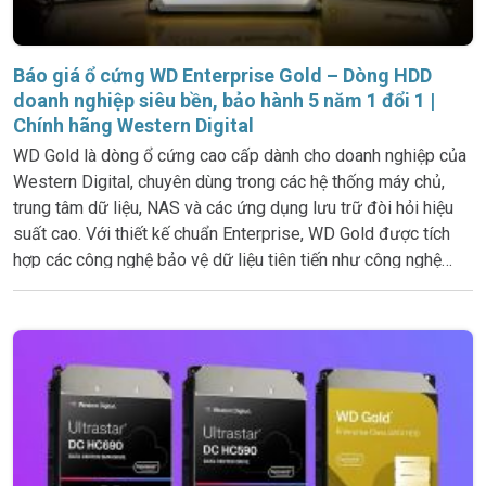
Báo giá ổ cứng WD Enterprise Gold – Dòng HDD
doanh nghiệp siêu bền, bảo hành 5 năm 1 đổi 1 |
Chính hãng Western Digital
WD Gold là dòng ổ cứng cao cấp dành cho doanh nghiệp của
Western Digital, chuyên dùng trong các hệ thống máy chủ,
trung tâm dữ liệu, NAS và các ứng dụng lưu trữ đòi hỏi hiệu
suất cao. Với thiết kế chuẩn Enterprise, WD Gold được tích
hợp các công nghệ bảo vệ dữ liệu tiên tiến như công nghệ
HelioSeal™ (trên dòng dung lượng cao), công nghệ chống
rung