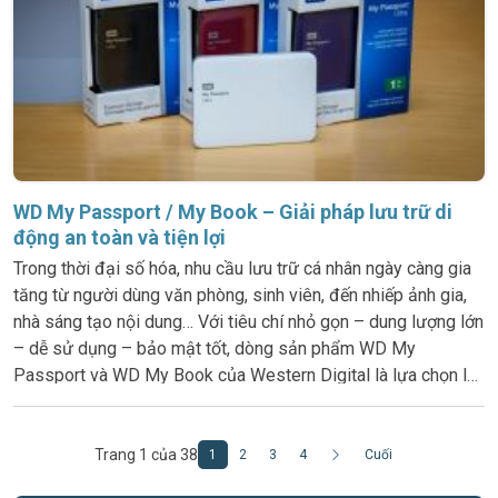
WD My Passport / My Book – Giải pháp lưu trữ di
động an toàn và tiện lợi
Trong thời đại số hóa, nhu cầu lưu trữ cá nhân ngày càng gia
tăng từ người dùng văn phòng, sinh viên, đến nhiếp ảnh gia,
nhà sáng tạo nội dung… Với tiêu chí nhỏ gọn – dung lượng lớn
– dễ sử dụng – bảo mật tốt, dòng sản phẩm WD My
Passport và WD My Book của Western Digital là lựa chọn lý
tưởng cho những ai cần giải pháp lưu trữ linh hoạt, đáng tin
Trang 1 của 38
1
2
3
4
Cuối