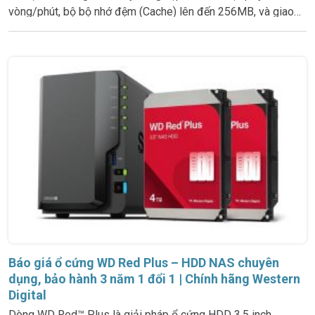
vòng/phút, bộ bộ nhớ đệm (Cache) lên đến 256MB, và giao
tiếp SATA 6Gb/s, WD Black mang lại hiệu suất tối đa cho
những tác
Báo giá ổ cứng WD Red Plus – HDD NAS chuyên
dụng, bảo hành 3 năm 1 đổi 1 | Chính hãng Western
Digital
Dòng WD Red™ Plus là giải pháp ổ cứng HDD 3.5 inch