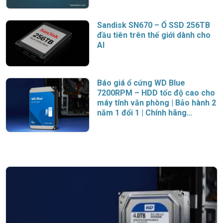
Sandisk SN670 – Ổ SSD 256TB
đầu tiên trên thế giới dành cho
AI
Báo giá ổ cứng WD Blue
7200RPM – HDD tốc độ cao cho
máy tính văn phòng | Bảo hành 2
năm 1 đổi 1 | Chính hãng
Western Digital