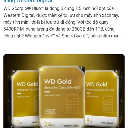
hãng Western Digital
WD Scorpio® Blue™ là dòng ổ cứng 2.5 inch nổi bật của
Western Digital, được thiết kế tối ưu cho máy tính xách tay,
máy tính mini, thiết bị lưu trữ di động. Với tốc độ quay
5400RPM, dung lượng đa dạng từ 250GB đến 1TB, cùng
công nghệ WhisperDrive™ và ShockGuard™, sản phẩm mang
lại hiệu năng ổn định, vận hành êm ái và độ bền vượt trội. Đây
là dòng