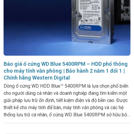
Báo giá ổ cứng WD Blue 5400RPM – HDD phổ thông
cho máy tính văn phòng | Bảo hành 2 năm 1 đổi 1 |
Chính hãng Western Digital
Dòng ổ cứng WD HDD Blue™ 5400RPM là lựa chọn phổ biến
cho người dùng cá nhân và doanh nghiệp đang tìm kiếm một
giải pháp lưu trữ ổn định, tiết kiệm điện và độ bền cao. Được
thiết kế cho máy tính để bàn, máy tính văn phòng và các hệ
thống lưu trữ cá nhân, ổ cứng WD Blue 5400RPM sở hữu bộ
nhớ cache từ 64MB đến 256MB, giao tiếp SATA 6Gb/s, tốc
độ