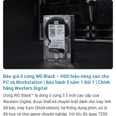
Báo giá ổ cứng WD Black – HDD hiệu năng cao cho
PC và Workstation | Bảo hành 5 năm 1 đổi 1 | Chính
hãng Western Digital
Dòng WD Black™ là dòng ổ cứng 3.5 inch cao cấp của
Western Digital, được thiết kế chuyên biệt dành cho máy tính
để bàn, máy trạm (Workstation), hệ thống dựng phim, xử lý
đồ họa và chơi game chuyên nghiệp. Với tốc độ quay 7200