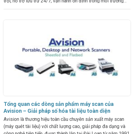
trội, hỗ trợ lưu trữ 24/7, vận hành ổn định trong môi trường
khắt khe nhất. Bảo hành chính hãng 5 năm – chính sách 1 đổi
Tổng quan các dòng sản phẩm máy scan của
Avision – Giải pháp số hóa tài liệu toàn diện
Avision là thương hiệu toàn cầu chuyên sản xuất máy scan
(máy quét tài liệu) với chất lượng cao, giải pháp đa dạng và
công nghệ tiên tiến, được thành lập tại Đài Loan từ năm 1991.