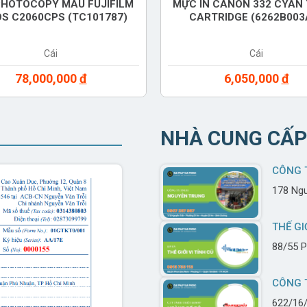
HOTOCOPY MÀU FUJIFILM
MỰC IN CANON 332 CYAN
S C2060CPS (TC101787)
CARTRIDGE (6262B003
Cái
Cái
78,000,000
đ
6,050,000
đ
NHÀ CUNG CẤP
CÔNG 
178 Ngu
THẾ GI
88/55 P
CÔNG 
622/16/