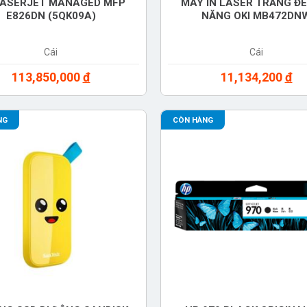
LASERJET MANAGED MFP
MÁY IN LASER TRẮNG Đ
E826DN (5QK09A)
NĂNG OKI MB472DN
Cái
Cái
113,850,000
đ
11,134,200
đ
NG
CÒN HÀNG