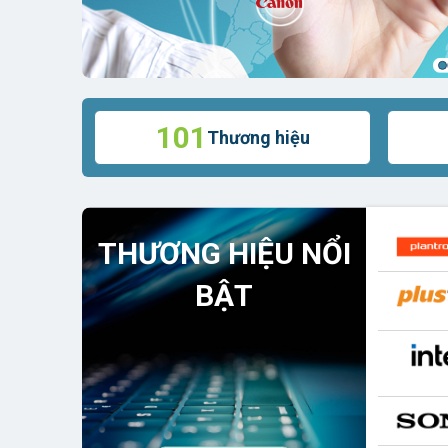
101
Thương hiệu
THƯƠNG HIỆU NỔI
BẬT