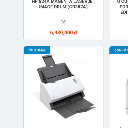
HP 824A MAGENTA LASERJET
Ổ CỨ
IMAGE DRUM (CB387A)
FOR
EDI
(
Cái
6,930,000
đ
CÒN HÀNG
CÒN HÀ