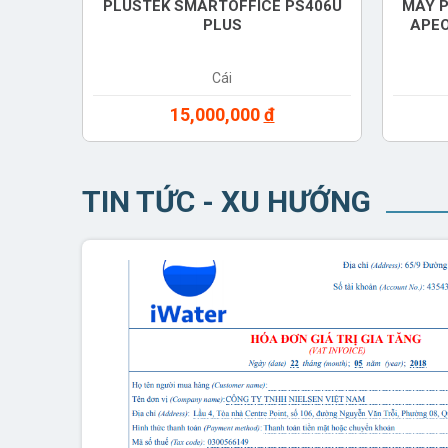
PLUSTEK SMARTOFFICE PS406U
MÁY P
PLUS
APEO
Cái
15,000,000
đ
TIN TỨC - XU HƯỚNG