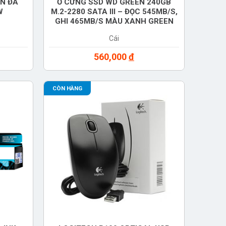
EN ĐA
Ổ CỨNG SSD WD GREEN 240GB
W
M.2-2280 SATA III – ĐỌC 545MB/S,
GHI 465MB/S MÀU XANH GREEN
(WDS240G3G0B)
Cái
560,000
đ
CÒN HÀNG