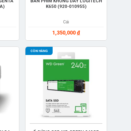
AGENTA
BÀN PHÍM KHÔNG DÂY LOGITECH
A)
K650 (920-010955)
Cái
1,350,000
đ
CÒN HÀNG