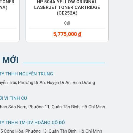
 TONER
HP 504A YELLOW ORIGINAL
AA)
LASERJET TONER CARTRIDGE
(CE252A)
Cái
5,775,000
đ
 MỚI
TY TNHH NGUYÊN TRUNG
yễn Trãi, Phường Dĩ An, Huyện Dĩ An, Bình Dương
ỚI VI TÍNH CŨ
han Sào Nam, Phường 11, Quận Tân Bình, Hồ Chí Minh
TY TNHH TM-DV HOÀNG CỐ ĐÔ
5 Cộng Hòa, Phường 13, Quận Tân Bình, Hồ Chí Minh