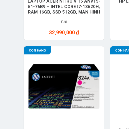
LAPTOP ACER NITRO V 15 ANV15-
HP 
51-76B9 – INTEL CORE I7-13620H,
RAM 16GB, SSD 512GB, MÀN HÌNH
16 INCH FHD 180HZ, CARD RTX
Cái
4050 6GB, WINDOWS 11 – MÀU
ĐEN – NH.QN8SV.008
32,990,000
đ
CÒN HÀNG
CÒN HÀ