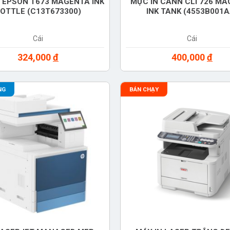
 EPSON T673 MAGENTA INK
MỰC IN CANN CLI 726 M
OTTLE (C13T673300)
INK TANK (4553B001A
Cái
Cái
324,000
đ
400,000
đ
NG
BÁN CHẠY