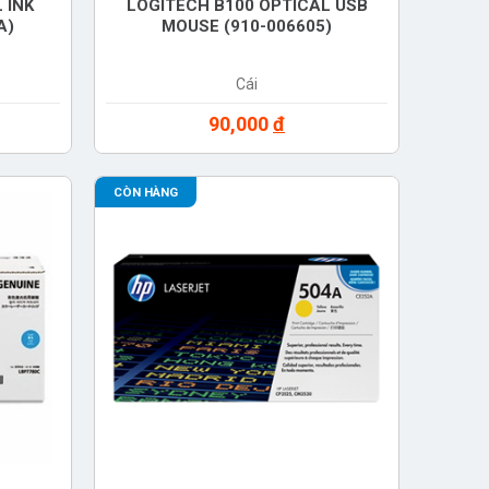
 INK
LOGITECH B100 OPTICAL USB
A)
MOUSE (910-006605)
Cái
90,000
đ
CÒN HÀNG