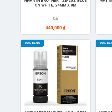
NHÃN IN BROTHER TZE-253, BLUE
MÁY I
ON WHITE, 24MM X 8M
Cái
440,000
đ
CÒN HÀNG
CÒN HÀ