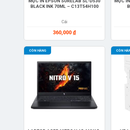
MỰC IN EPSON SURELAB SL-D530
MỰC IN
BLACK INK 70ML – C13T54H100
B
Cái
360,000
đ
CÒN HÀNG
CÒN HÀ