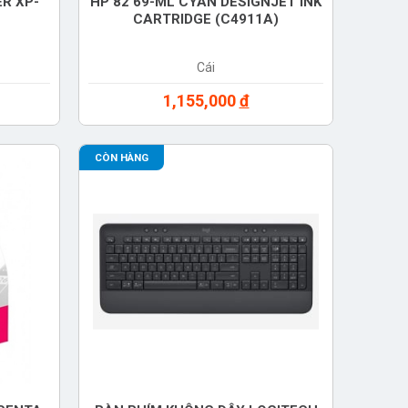
R XP-
HP 82 69-ML CYAN DESIGNJET INK
CARTRIDGE (C4911A)
Cái
1,155,000
đ
CÒN HÀNG