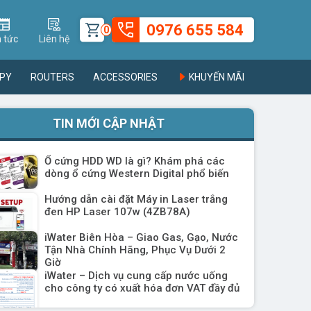
0976 655 584
0
n tức
Liên hệ
PY
ROUTERS
ACCESSORIES
KHUYẾN MÃI
TIN MỚI CẬP NHẬT
Ổ cứng HDD WD là gì? Khám phá các
dòng ổ cứng Western Digital phổ biến
Hướng dẫn cài đặt Máy in Laser trắng
đen HP Laser 107w (4ZB78A)
iWater Biên Hòa – Giao Gas, Gạo, Nước
Tận Nhà Chính Hãng, Phục Vụ Dưới 2
Giờ
iWater – Dịch vụ cung cấp nước uống
cho công ty có xuất hóa đơn VAT đầy đủ