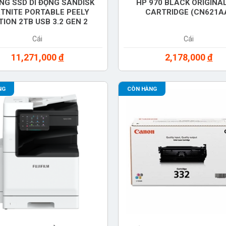
NG SSD DI ĐỘNG SANDISK
HP 970 BLACK ORIGINAL
TNITE PORTABLE PEELY
CARTRIDGE (CN621A
TION 2TB USB 3.2 GEN 2
SDSSDE30-2T00-G25F)
Cái
Cái
11,271,000
đ
2,178,000
đ
NG
CÒN HÀNG