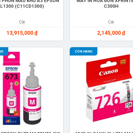
N PHUN MÀU KHỔ A3 EPSON
MÁY IN HÓA ĐƠN XPRINTE
L1300 (C11CD1300)
C300H
Cái
Cái
13,915,000
đ
2,145,000
đ
NG
CÒN HÀNG