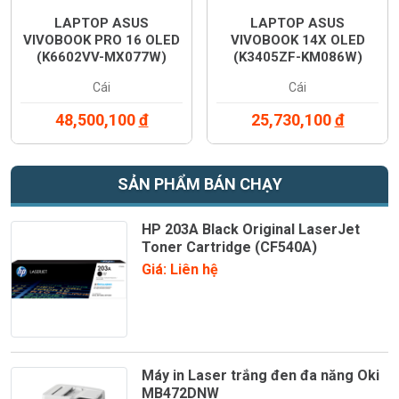
LAPTOP ASUS
LAPTOP ASUS
VIVOBOOK PRO 16 OLED
VIVOBOOK 14X OLED
(K6602VV-MX077W)
(K3405ZF-KM086W)
Cái
Cái
48,500,100
đ
25,730,100
đ
SẢN PHẨM BÁN CHẠY
HP 203A Black Original LaserJet
Toner Cartridge (CF540A)
Giá: Liên hệ
Máy in Laser trắng đen đa năng Oki
MB472DNW