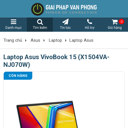
0
Danh mục
Tìm kiếm
Tin tức
Hỗ trợ
Giỏ hàng
›
›
›
Trang chủ
Asus
Laptop
Laptop Asus
Laptop Asus VivoBook 15 (X1504VA-
NJ070W)
CÒN HÀNG