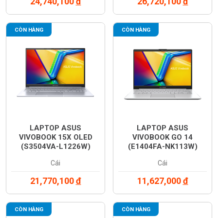
24,740,100
đ
26,720,100
đ
CÒN HÀNG
CÒN HÀNG
LAPTOP ASUS
LAPTOP ASUS
VIVOBOOK 15X OLED
VIVOBOOK GO 14
(S3504VA-L1226W)
(E1404FA-NK113W)
Cái
Cái
21,770,100
đ
11,627,000
đ
CÒN HÀNG
CÒN HÀNG