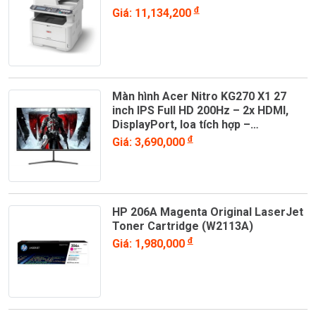
đ
Giá: 11,134,200
Màn hình Acer Nitro KG270 X1 27
inch IPS Full HD 200Hz – 2x HDMI,
DisplayPort, loa tích hợp –
UM.HX0SV.101
đ
Giá: 3,690,000
HP 206A Magenta Original LaserJet
Toner Cartridge (W2113A)
đ
Giá: 1,980,000