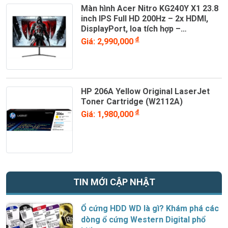
Màn hình Acer Nitro KG240Y X1 23.8
inch IPS Full HD 200Hz – 2x HDMI,
DisplayPort, loa tích hợp –
UM.QX0SV.101
đ
Giá: 2,990,000
HP 206A Yellow Original LaserJet
Toner Cartridge (W2112A)
đ
Giá: 1,980,000
TIN MỚI CẬP NHẬT
Ổ cứng HDD WD là gì? Khám phá các
dòng ổ cứng Western Digital phổ