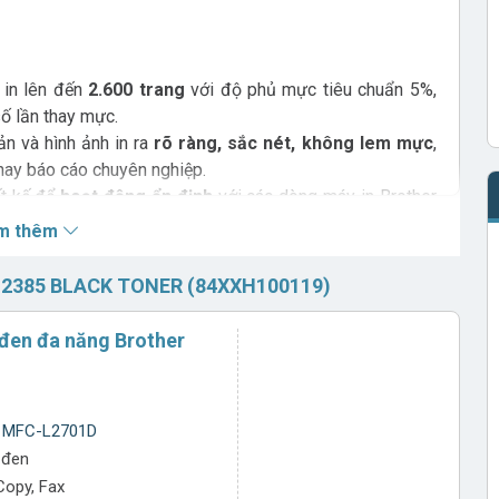
 in lên đến
2.600 trang
với độ phủ mực tiêu chuẩn 5%,
số lần thay mực.
n và hình ảnh in ra
rõ ràng, sắc nét, không lem mực
,
 hay báo cáo chuyên nghiệp.
ết kế để
hoạt động ổn định
với các dòng máy in Brother
DW, DCP-L2520D, MFC-L2701D, MFC-L2701DW
, giúp
m thêm
n.
ng giúp
tăng tuổi thọ của máy in
, giảm thiểu các sự cố
2385 BLACK TONER (84XXH100119)
ẩn.
ất theo công nghệ tiên tiến, hạn chế khí thải và tái chế
 đen đa năng Brother
hính hãng
r MFC-L2701D
hông gây hư hại linh kiện.
 đen
y và nâng cao hiệu suất in ấn.
 Copy, Fax
ều, mờ chữ hoặc tắc nghẽn mực.