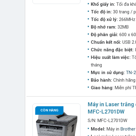
Khổ giấy in:
Tối đa kh
Chế độ bảo hành chính hãng
, giúp khách h
Tốc độ in:
30 trang / 
Ứng dụng của mực in Brother TN-2385
Tốc độ xử lý:
266MHz
Mực TN-2385 phù hợp với nhiều nhu cầu in ấn khá
Bộ nhớ ram:
32MB
Văn phòng, doanh nghiệp
: In hợp đồng, tài 
Độ phân giải:
600 x 60
Trường học, trung tâm đào tạo
: In giáo án,
Chuẩn kết nối:
USB 2.
Cửa hàng, hộ kinh doanh
: In hóa đơn, phiếu 
Chức năng đặc biệt:
I
Người dùng cá nhân
: In tài liệu học tập, văn
Hiệu suất làm việc:
T
tháng
Hướng dẫn sử dụng và bảo quản
Mực in sử dụng:
TN-2
Sử dụng mực in TN-2385 đúng với dòng máy 
Bảo hành:
Chính hãng
Lưu trữ hộp mực ở
nơi khô ráo, thoáng mát
Giao hàng:
Miễn phí 
Không tháo seal bảo vệ trước khi lắp vào máy 
Khi lắp đặt, lắc nhẹ hộp mực để mực phân bố 
Máy in Laser trắng
CÒN HÀNG
MFC-L2701DW
Thông tin liên hệ
S/N: MFC-L2701DW
Nếu bạn cần mua
mực in Brother TN-2385 chí
Model:
Máy in
Brothe
các đơn vị phân phối uy tín để được hỗ trợ tốt nhất