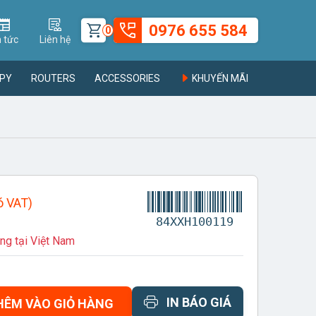
0976 655 584
0
n tức
Liên hệ
PY
ROUTERS
ACCESSORIES
KHUYẾN MÃI
ó VAT)
84XXH100119
ng tại Việt Nam
IN BÁO GIÁ
HÊM VÀO GIỎ HÀNG