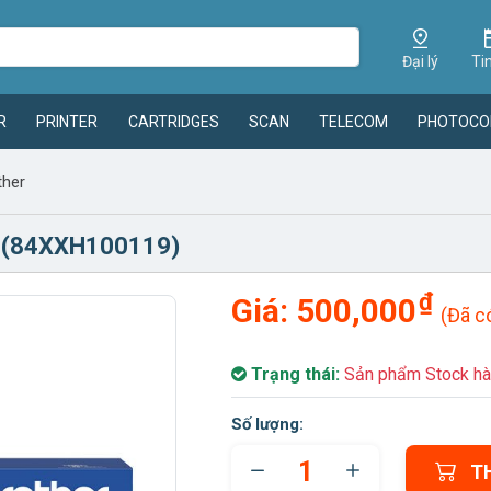
Đại lý
Ti
R
PRINTER
CARTRIDGES
SCAN
TELECOM
PHOTOCO
ther
r (84XXH100119)
₫
Giá:
500,000
(Đã c
Trạng thái:
Sản phẩm Stock hà
Số lượng:
T