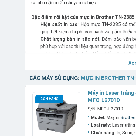
có nhu cầu in ấn chuyên nghiệp.
Đặc điểm nổi bật của mực in Brother TN-2385
Hiệu suất in cao
: Hộp mực TN-2385 có thể
giúp tiết kiệm chi phí vận hành và giảm thiểu 
Chất lượng bản in sắc nét
: Đảm bảo văn bả
phù hợp với các tài liệu quan trọng, hợp đồng
Tương thích hoàn hảo
: Sản phẩm được thi
như
HL-L2321D, HL-L2361DN, HL-L2366
Xe
máy vận hành mượt mà, hạn chế tối đa lỗi in ấ
Tiết kiệm chi phí
: Sử dụng mực in chính hã
CÁC MÁY SỬ DỤNG:
MỰC IN BROTHER TN-
kẹt giấy, hỏng hóc do mực không đạt tiêu chu
Bảo vệ môi trường
: Mực TN-2385 được sản xu
Máy in Laser trắng
dễ dàng, góp phần bảo vệ môi trường.
CÒN HÀNG
MFC-L2701D
S/N: MFC-L2701D
Lợi ích khi sử dụng mực in Brother TN-2385 c
Model:
Máy in
Brothe
Bảo vệ máy in
, đảm bảo hoạt động ổn định, k
Loại máy:
Laser trắng
Hỗ trợ in hai mặt tự động
, giúp tiết kiệm giấ
Chức năng:
In, Scan,
Giảm thiểu sự cố in ấn
như mực bám không đ