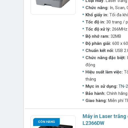
Loại máy:
Laser trắng
Mực in Brother TN-2385 –
Lựa chọn tối ưu cho h
Chức năng:
In, Scan,
Khổ giấy in:
Tối đa kh
Tốc độ in:
30 trang / 
Tốc độ xử lý:
266MHz
Bộ nhớ ram:
32MB
Độ phân giải:
600 x 60
Chuẩn kết nối:
USB 2.0
Chức năng đặc biệt:
I
động
Hiệu suất làm việc:
Tố
tháng
Mực in sử dụng:
TN-2
Bảo hành:
Chính hãng
Giao hàng:
Miễn phí 
Máy in Laser trắng
CÒN HÀNG
L2366DW