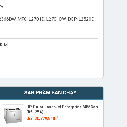
5%
, 2366DW, MFC-L2701D, L2701DW, DCP-L2520D
PHCM
SẢN PHẨM BÁN CHẠY
HP Color LaserJet Enterprise M553dn
(B5L25A)
đ
Giá: 30,779,840