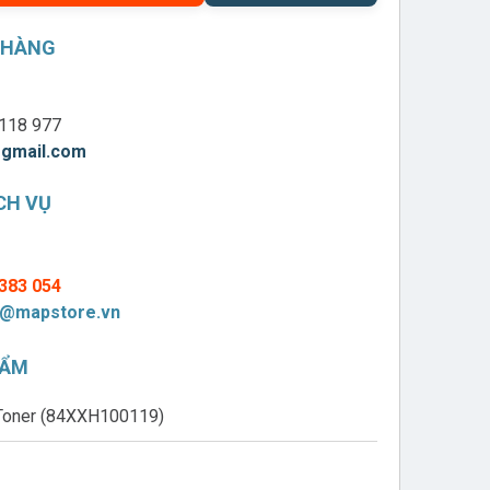
 HÀNG
118 977
gmail.com
CH VỤ
383 054
@mapstore.vn
HẨM
 Toner (84XXH100119)