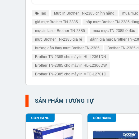
Tag
Mực in Brother TN-2385 chính hãng
mua mực 
giá mực Brother TN-2385
hộp mực Brother TN-2385 dùn
mực in laser Brother TN-2385
mua mực TN-2385 ở đâu
mực Brother TN-2385 giá rẻ
đánh giá mực Brother TN-23
hướng dẫn thay mực Brother TN-2385
Brother TN-2385 
Brother TN-2385 cho máy in HL-L2361DN
Brother TN-2385 cho máy in HL-L2366DW
Brother TN-2385 cho máy in MFC-L2701D
SẢN PHẨM TƯƠNG TỰ
CÒN HÀNG
CÒN HÀNG