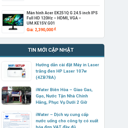
Màn hình Acer EK251Q G 24.5 inch IPS
Full HD 120Hz – HDMI, VGA –
UM.KE1SV.G01
đ
Giá: 2,390,000
TIN MỚI CẬP NHẬT
Hướng dẫn cài đặt Máy in Laser
trắng đen HP Laser 107w
(4ZB78A)
iWater Biên Hòa – Giao Gas,
Gạo, Nước Tận Nhà Chính
Hãng, Phục Vụ Dưới 2 Giờ
iWater – Dịch vụ cung cấp
nước uống cho công ty có xuất
hóa đơn VAT đầy đủ