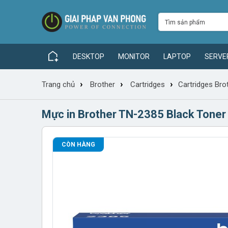
DESKTOP
MONITOR
LAPTOP
SERVE
›
›
›
Trang chủ
Brother
Cartridges
Cartridges Bro
Mực in Brother TN-2385 Black Tone
CÒN HÀNG