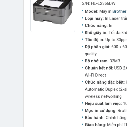
S/N: HL-L2366DW
Model:
Máy in
Brothe
Loại máy:
In Laser tr
Chức năng:
In
Khổ giấy in:
Tối đa kh
Tốc độ in:
Up to 30ppm
Độ phân giải:
600 x 60
quality
Bộ nhớ ram:
32MB
Chuẩn kết nối:
USB 2.0
Wi-Fi Direct
Chức năng đặc biệt:
H
Automatic Duplex (2-si
wireless networking
Hiệu suất làm việc:
10
Mực in sử dụng:
Brot
Bảo hành:
Chính hãng
Giao hàng:
Miễn phí 