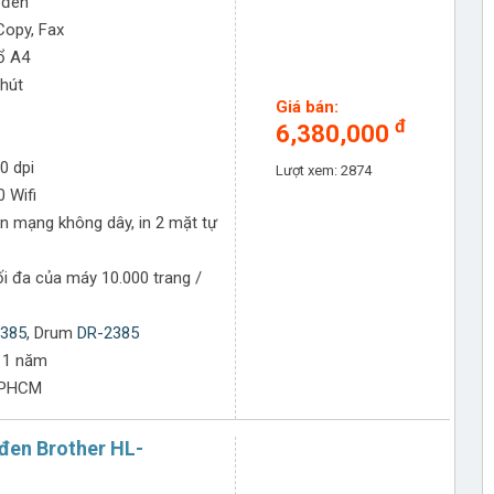
 đen
iệu suất in ấn cao và chất lượng vượt trội!
 Copy, Fax
ổ A4
phút
Giá bán:
đ
6,380,000
0 dpi
Lượt xem: 2874
 Wifi
n mạng không dây, in 2 mặt tự
i đa của máy 10.000 trang /
385
, Drum
DR-2385
 1 năm
TPHCM
 đen Brother HL-