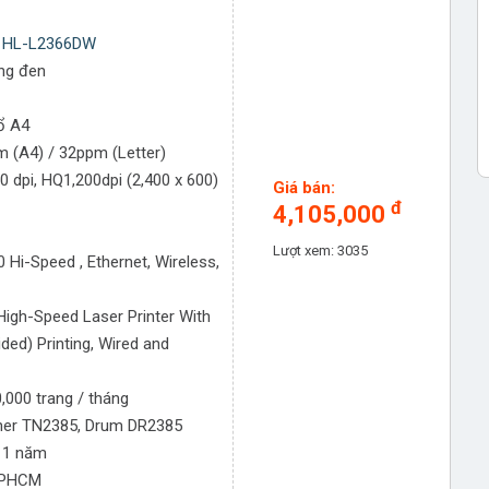
r HL-L2366DW
ắng đen
ổ A4
 (A4) / 32ppm (Letter)
0 dpi, HQ1,200dpi (2,400 x 600)
Giá bán:
đ
4,105,000
Lượt xem: 3035
 Hi-Speed , Ethernet, Wireless,
igh-Speed Laser Printer With
ded) Printing, Wired and
,000 trang / tháng
her TN2385, Drum DR2385
 1 năm
TPHCM