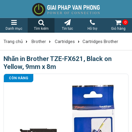
0
Danh mục
Tìm kiếm
Tin tức
Hỗ trợ
Giỏ hàng
›
›
›
Trang chủ
Brother
Cartridges
Cartridges Brother
Nhãn in Brother TZE-FX621, Black on
Yellow, 9mm x 8m
CÒN HÀNG