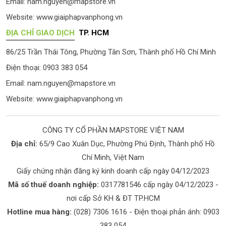
Email:
nam.nguyen@mapstore.vn
Website:
www.giaiphapvanphong.vn
ĐỊA CHỈ GIAO DỊCH
TP. HCM
86/25 Trần Thái Tông, Phường Tân Sơn, Thành phố Hồ Chí Minh
Điện thoại: 0903 383 054
Email:
nam.nguyen@mapstore.vn
Website:
www.giaiphapvanphong.vn
CÔNG TY CỔ PHẦN MAPSTORE VIỆT NAM
Địa chỉ:
65/9 Cao Xuân Dục, Phường Phú Định, Thành phố Hồ
Chí Minh, Việt Nam
Giấy chứng nhận đăng ký kinh doanh cấp ngày 04/12/2023
Mã số thuế doanh nghiệp:
0317781546 cấp ngày 04/12/2023 -
nơi cấp Sở KH & ĐT TP.HCM
Hotline mua hàng:
(028) 7306 1616
- Điện thoại phản ánh:
0903
383 054