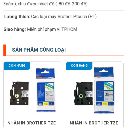
3năm), chịu được nhiệt độ (-80 độ-200 độ)
Tương thích:
Các loại máy Brother Ptouch (PT)
Giao hàng:
Miễn phí phạm vi TPHCM
SẢN PHẨM CÙNG LOẠI
CÒN HÀNG
CÒN HÀNG
NHÃN IN BROTHER TZE-
NHÃN IN BROTHER TZE-