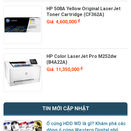
HP 508A Yellow Original LaserJet
Toner Cartridge (CF362A)
đ
Giá: 4,600,000
HP Color LaserJet Pro M252dw
(B4A22A)
đ
Giá: 11,350,000
TIN MỚI CẬP NHẬT
Ổ cứng HDD WD là gì? Khám phá các
dòng ổ cứng Western Digital phổ