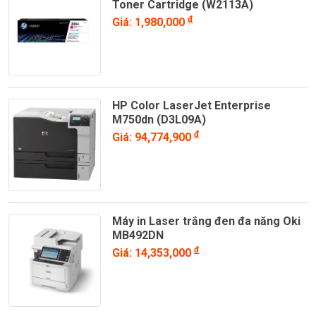
Toner Cartridge (W2113A)
đ
Giá: 1,980,000
HP Color LaserJet Enterprise
M750dn (D3L09A)
đ
Giá: 94,774,900
Máy in Laser trắng đen đa năng Oki
MB492DN
đ
Giá: 14,353,000