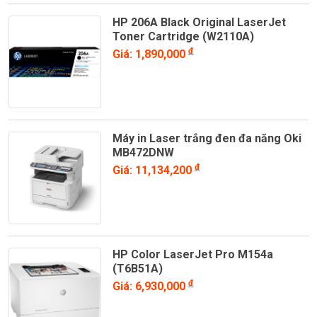
HP 206A Black Original LaserJet
Toner Cartridge (W2110A)
đ
Giá: 1,890,000
Máy in Laser trắng đen đa năng Oki
MB472DNW
đ
Giá: 11,134,200
HP Color LaserJet Pro M154a
(T6B51A)
đ
Giá: 6,930,000