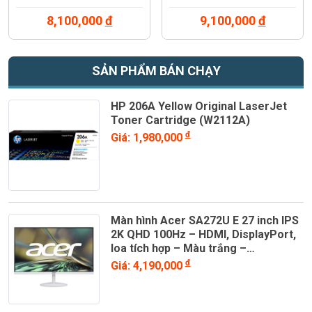
8,100,000
đ
9,100,000
đ
SẢN PHẨM BÁN CHẠY
HP 206A Yellow Original LaserJet
Toner Cartridge (W2112A)
đ
Giá: 1,980,000
Màn hình Acer SA272U E 27 inch IPS
2K QHD 100Hz – HDMI, DisplayPort,
loa tích hợp – Màu trắng –
UM.HS2SV.E03
đ
Giá: 4,190,000