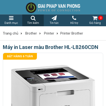
0
Danh mục
Tìm kiếm
Tin tức
Hỗ trợ
Giỏ hàng
›
›
›
Trang chủ
Brother
Printer
Printer Brother
Máy in Laser màu Brother HL-L8260CDN
ĐẶT HÀNG 6 TUẦN