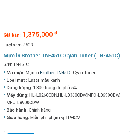
đ
1,375,000
Giá bán:
Lượt xem: 3523
Mực in Brother TN-451C Cyan Toner (TN-451C)
S/N: TN451C
Mã mực:
Mực in
Brother TN451C
Cyan Toner
Loại mực:
Laser màu xanh
Dung lượng:
1,800 trang độ phủ 5%
Máy dùng
: HL-L8260CDN,HL-L8360CDW,MFC-L8690CDW,
MFC-L8900CDW
Bảo hành:
Chính hãng
Giao hàng:
Miễn phí phạm vị TPHCM