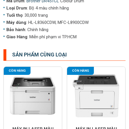
Mã Drum
:
Brother DR451CL
Colour Drum
Loại Drum
: Bộ 4 màu chính hãng
Tuổi thọ
: 30,000 trang
Máy dùng
: HL-L8360CDW, MFC-L8900CDW
Bảo hành
: Chính hãng
Giao Hàng
: Miễn phí phạm vi TP.HCM
SẢN PHẨM CÙNG LOẠI
CÒN HÀNG
CÒN HÀNG
MÁY IN LASER MÀU
MÁY IN LASER MÀU