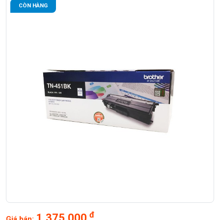
CÒN HÀNG
đ
1,375,000
Giá bán: