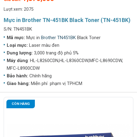
Lượt xem: 2075
Mực in Brother TN-451BK Black Toner (TN-451BK)
S/N: TN451BK
Mã mực:
Mực in
Brother TN451BK
Black Toner
Loại mực:
Laser màu đen
Dung lượng:
3,000 trang độ phủ 5%
Máy dùng
: HL-L8260CDN,HL-L8360CDW,MFC-L8690CDW,
MFC-L8900CDW
Bảo hành:
Chính hãng
Giao hàng:
Miễn phí phạm vị TPHCM
CÒN HÀNG