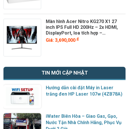
Màn hình Acer Nitro KG270 X1 27
inch IPS Full HD 200Hz – 2x HDMI,
DisplayPort, loa tích hợp –
UM.HX0SV.101
đ
Giá: 3,690,000
TIN MỚI CẬP NHẬT
Hướng dẫn cài đặt Máy in Laser
trắng đen HP Laser 107w (4ZB78A)
iWater Biên Hòa – Giao Gas, Gạo,
Nước Tận Nhà Chính Hãng, Phục Vụ
Dưới 2 Giờ