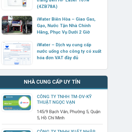
(4ZB78A)
iWater Biên Hòa – Giao Gas,
Gạo, Nước Tận Nhà Chính
Hãng, Phục Vụ Dưới 2 Giờ
iWater – Dịch vụ cung cấp
nước uống cho công ty có xuất
hóa đơn VAT đầy đủ
NHÀ CUNG CẤP UY TÍN
CÔNG TY TNHH TM-DV-KỸ
THUẬT NGỌC VẠN
145/9 Bạch Vân, Phường 5, Quận
5, Hồ Chí Minh
CÔNG TY TNHH XUẤT NHẬP