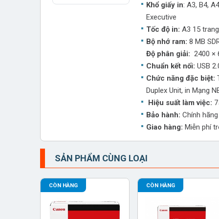
Khổ giấy in
: A3, B4, A4
Executive
Tốc độ in:
A3 15 trang
Bộ nhớ ram:
8 MB SDR
Độ phân giải:
2400 × 
Chuẩn kết nối:
USB 2.
Chức năng đặc biệt:
T
Duplex Unit, in Mạng 
Hiệu suất làm việc:
7
Bảo hành:
Chính hãng
Giao hàng:
Miễn phí t
SẢN PHẨM CÙNG LOẠI
CÒN HÀNG
CÒN HÀNG