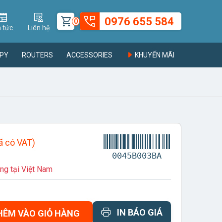
0976 655 584
0
n tức
Liên hệ
PY
ROUTERS
ACCESSORIES
KHUYẾN MÃI
ã có VAT)
0045B003BA
ng tại Việt Nam
IN BÁO GIÁ
HÊM VÀO GIỎ HÀNG