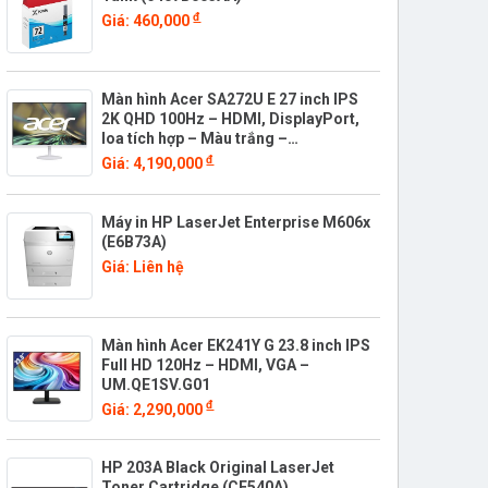
đ
Giá: 460,000
Màn hình Acer SA272U E 27 inch IPS
2K QHD 100Hz – HDMI, DisplayPort,
loa tích hợp – Màu trắng –
UM.HS2SV.E03
đ
Giá: 4,190,000
Máy in HP LaserJet Enterprise M606x
(E6B73A)
Giá: Liên hệ
Màn hình Acer EK241Y G 23.8 inch IPS
Full HD 120Hz – HDMI, VGA –
UM.QE1SV.G01
đ
Giá: 2,290,000
HP 203A Black Original LaserJet
Toner Cartridge (CF540A)