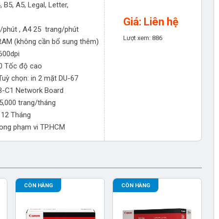
, B5, A5, Legal, Letter,
Giá: Liên hệ
/phút , A4 25 trang/phút
Lượt xem: 886
AM (không cần bổ sung thêm)
600dpi
0 Tốc độ cao
uỳ chọn: in 2 mặt DU-67
NB-C1 Network Board
5,000 trang/tháng
 12 Tháng
rong phạm vi TP.HCM
CÒN HÀNG
CÒN HÀNG