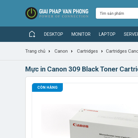
DESKTOP
MONITOR
LAPTOP
SERVE
›
›
›
Trang chủ
Canon
Cartridges
Cartridges Can
Mực in Canon 309 Black Toner Cart
CÒN HÀNG