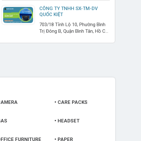
CÔNG TY TNHH SX-TM-DV
QUỐC KIỆT
703/18 Tỉnh Lộ 10, Phường Bình
Trị Đông B, Quận Bình Tân, Hồ Chí
Minh
CAMERA
CARE PACKS
GAS
HEADSET
FFICE FURNITURE
PAPER