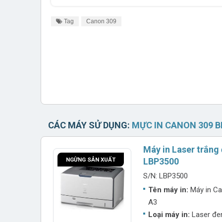
Tag
Canon 309
CÁC MÁY SỬ DỤNG:
MỰC IN CANON 309 B
Máy in Laser trắng
NGỪNG SẢN XUẤT
LBP3500
S/N: LBP3500
Tên máy in:
Máy in Ca
A3
Loại máy in:
Laser đen