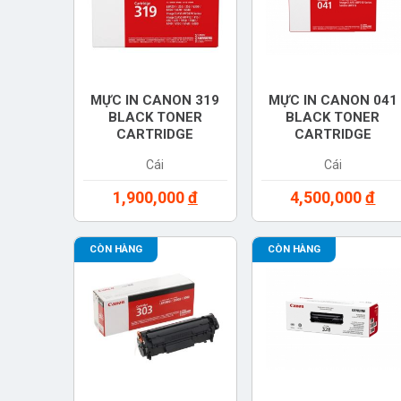
MỰC IN CANON 319
MỰC IN CANON 041
BLACK TONER
BLACK TONER
CARTRIDGE
CARTRIDGE
(3479B003AA)
(0452C003AA)
Cái
Cái
1,900,000
đ
4,500,000
đ
CÒN HÀNG
CÒN HÀNG