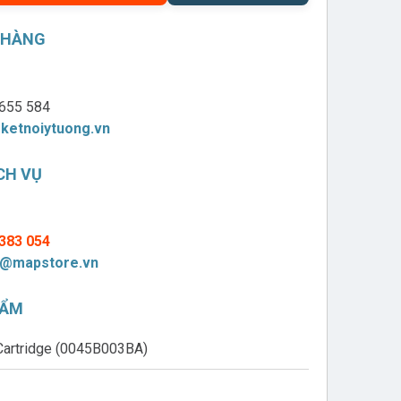
 HÀNG
655 584
ketnoiytuong.vn
CH VỤ
383 054
@mapstore.vn
HẨM
Cartridge (0045B003BA)