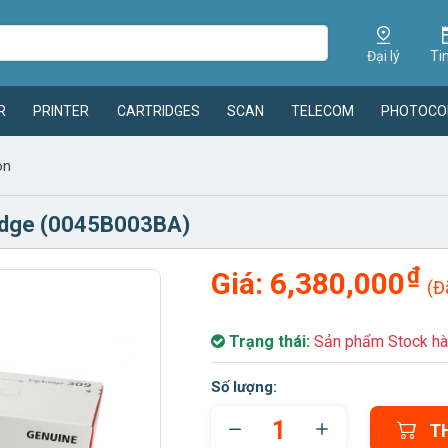
Đại lý
Ti
R
PRINTER
CARTRIDGES
SCAN
TELECOM
PHOTOCO
on
ridge (0045B003BA)
₫
Giá:
6,380,000
(Đ
Trạng thái:
Sản phẩm Stock hà
Số lượng:
T