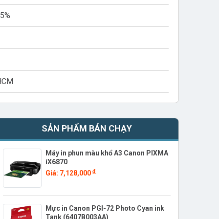
 5%
PHCM
SẢN PHẨM BÁN CHẠY
Máy in phun màu khổ A3 Canon PIXMA
iX6870
đ
Giá: 7,128,000
Mực in Canon PGI-72 Photo Cyan ink
Tank (6407B003AA)