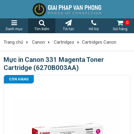
0
Danh mục
Tìm kiếm
Tin tức
Hỗ trợ
Giỏ hàng
›
›
›
Trang chủ
Canon
Cartridges
Cartridges Canon
Mực in Canon 331 Magenta Toner
Cartridge (6270B003AA)
CÒN HÀNG