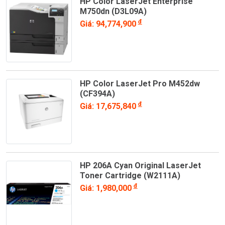
HP Color LaserJet Enterprise
M750dn (D3L09A)
đ
Giá: 94,774,900
HP Color LaserJet Pro M452dw
(CF394A)
đ
Giá: 17,675,840
HP 206A Cyan Original LaserJet
Toner Cartridge (W2111A)
đ
Giá: 1,980,000