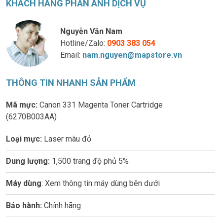
KHÁCH HÀNG PHẢN ÁNH DỊCH VỤ
Nguyễn Văn Nam
Hotline/Zalo:
0903 383 054
Email:
nam.nguyen@mapstore.vn
THÔNG TIN NHANH SẢN PHẨM
Mã mực:
Canon 331 Magenta Toner Cartridge
(6270B003AA)
Loại mực:
Laser màu đỏ
Dung lượng:
1,500 trang độ phủ 5%
Máy dùng
: Xem thông tin máy dùng bên dưới
Bảo hành:
Chính hãng