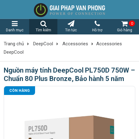
0
Danh mục
Tìm kiếm
Tin tức
Hỗ trợ
Giỏ hàng
›
›
›
Trang chủ
DeepCool
Accessories
Accessories
DeepCool
Nguồn máy tính DeepCool PL750D 750W –
Chuẩn 80 Plus Bronze, Bảo hành 5 năm
CÒN HÀNG