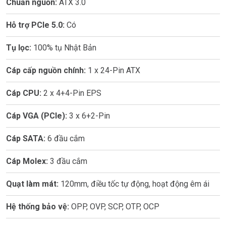
Chuẩn nguồn:
ATX 3.0
Hỗ trợ PCIe 5.0:
Có
Tụ lọc:
100% tụ Nhật Bản
Cáp cấp nguồn chính:
1 x 24-Pin ATX
Cáp CPU:
2 x 4+4-Pin EPS
Cáp VGA (PCIe):
3 x 6+2-Pin
Cáp SATA:
6 đầu cắm
Cáp Molex:
3 đầu cắm
Quạt làm mát:
120mm, điều tốc tự động, hoạt động êm ái
Hệ thống bảo vệ:
OPP, OVP, SCP, OTP, OCP