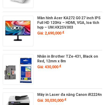
Màn hình Acer KA272 G0 27 inch IPS
Full HD 120Hz – HDMI, VGA, loa tích
hợp – UM.HX2SV.003
đ
Giá: 2,690,000
Nhãn in Brother TZe-431, Black on
Red, 12mm x 8m
đ
Giá: 430,000
Máy in Laser đa năng Canon iR2224n
đ
Giá: 30,030,000