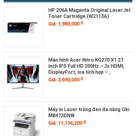
hệ thống máy tính của bạn một cách hiệu quả và an toàn. Sản
HP 206A Magenta Original LaserJet
phẩm hiện có tại:
Toner Cartridge (W2113A)
📍
Website:
https://giaiphapvanphong.vn
đ
Giá: 1,980,000
📞
Hotline:
0903 383 054
Màn hình Acer Nitro KG270 X1 27
inch IPS Full HD 200Hz – 2x HDMI,
DisplayPort, loa tích hợp –
UM.HX0SV.101
đ
Giá: 3,690,000
Máy in Laser trắng đen đa năng Oki
MB472DNW
đ
Giá: 11,134,200