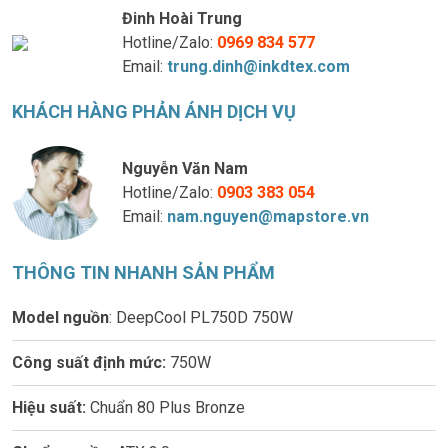
Đinh Hoài Trung
Hotline/Zalo:
0969 834 577
Email:
trung.dinh@inkdtex.com
KHÁCH HÀNG PHẢN ÁNH DỊCH VỤ
Nguyễn Văn Nam
Hotline/Zalo:
0903 383 054
Email:
nam.nguyen@mapstore.vn
THÔNG TIN NHANH SẢN PHẨM
Model nguồn
: DeepCool PL750D 750W
Công suất định mức:
750W
Hiệu suất:
Chuẩn 80 Plus Bronze