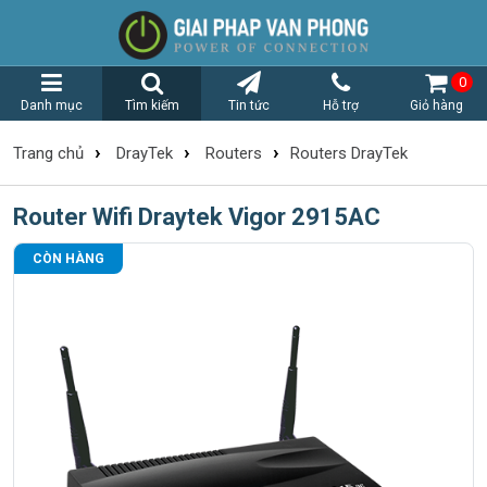
0
Danh mục
Tìm kiếm
Tin tức
Hỗ trợ
Giỏ hàng
›
›
›
Trang chủ
DrayTek
Routers
Routers DrayTek
Router Wifi Draytek Vigor 2915AC
CÒN HÀNG