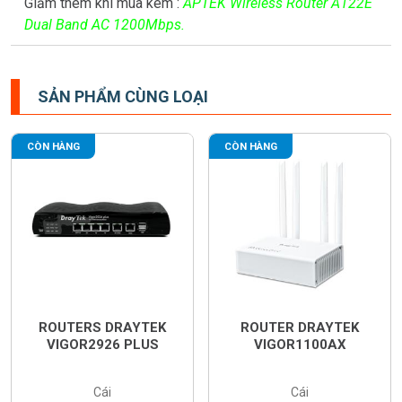
Giảm thêm khi mua kèm :
APTEK Wireless Router A122E
Dual Band AC 1200Mbps.
SẢN PHẨM CÙNG LOẠI
CÒN HÀNG
CÒN HÀNG
ROUTERS DRAYTEK
ROUTER DRAYTEK
VIGOR2926 PLUS
VIGOR1100AX
Cái
Cái