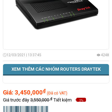
12/03/2021 | 13:37:45
4248
XEM THÊM CÁC NHÓM ROUTERS DRAYTEK
₫
Giá:
3,450,000
(Đã có VAT)
₫
Giá trước đây
3,550,000
Tiết kiệm
3%