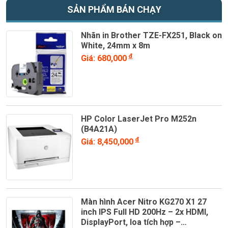
SẢN PHẨM BÁN CHẠY
Nhãn in Brother TZE-FX251, Black on
White, 24mm x 8m
đ
Giá: 680,000
HP Color LaserJet Pro M252n
(B4A21A)
đ
Giá: 8,450,000
Màn hình Acer Nitro KG270 X1 27
inch IPS Full HD 200Hz – 2x HDMI,
DisplayPort, loa tích hợp –