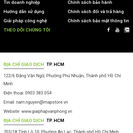
Tin doanh nghiệp
Chính sách bảo hành
Hướng dẫn sử dụng
Chính sách đổi và trả hàng
Giải pháp công nghệ
Chính sách bảo mật thông tin
THEO DÕI CHÚNG TÔI
ĐỊA CHỈ GIAO DỊCH
TP. HCM
122/6 Đặng Văn Ngữ, Phường Phú Nhuận, Thành phố Hồ Chí
Minh
Điện thoại: 0903 383 054
Email:
nam.nguyen@mapstore.vn
Website:
www.giaiphapvanphong.vn
ĐỊA CHỈ GIAO DỊCH
TP. HCM
703/18 Tỉnh Lộ 10, Phường An Lạc, Thành phố Hồ Chí Minh