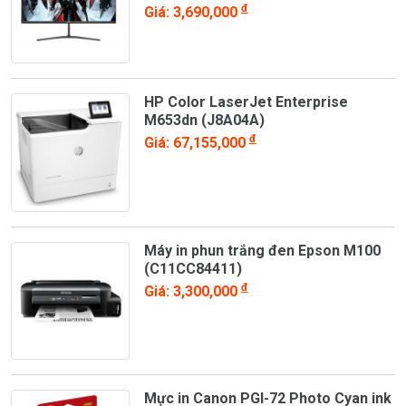
UM.HX0SV.101
đ
Giá: 3,690,000
HP Color LaserJet Enterprise
M653dn (J8A04A)
đ
Giá: 67,155,000
Máy in phun trắng đen Epson M100
(C11CC84411)
đ
Giá: 3,300,000
Mực in Canon PGI-72 Photo Cyan ink