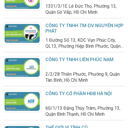
1331/3/1E Lê Đức Thọ, Phường 13,
Quận Gò Vấp, Hồ Chí Minh
CÔNG TY TNHH TM-DV NGUYỄN HỢP
PHÁT
1 Đường Số 13, KDC Vạn Phúc City,
QL13, Phường Hiệp Bình Phước, Quận
Thủ Đức, Hồ Chí Minh
CÔNG TY TNHH LIÊN PHÚC NAM
2/2/28 Thiên Phước, Phường 9, Quận
Tân Bình, Hồ Chí Minh
CÔNG TY CỔ PHẦN HĐB HÀ NỘI
60/1/13 Đặng Thùy Trâm, Phường 13,
Quận Bình Thạnh, Hồ Chí Minh
THẾ GIỚI VI TÍNH CŨ