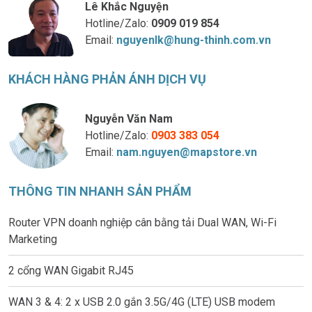
Lê Khắc Nguyện
Hotline/Zalo:
0909 019 854
Email:
nguyenlk@hung-thinh.com.vn
KHÁCH HÀNG PHẢN ÁNH DỊCH VỤ
Nguyễn Văn Nam
Hotline/Zalo:
0903 383 054
Email:
nam.nguyen@mapstore.vn
THÔNG TIN NHANH SẢN PHẨM
Router VPN doanh nghiệp cân bằng tải Dual WAN, Wi-Fi
Marketing
2 cổng WAN Gigabit RJ45
WAN 3 & 4: 2 x USB 2.0 gắn 3.5G/4G (LTE) USB modem