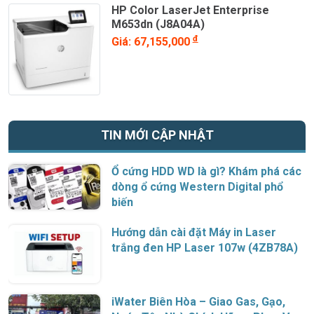
HP Color LaserJet Enterprise
ch
M653dn (J8A04A)
đ
Giá: 67,155,000
Tốc độ xử lý
✅ Ổn định, hiệu
⚠️ Dễ nghẽn khi nhiều
và uptime
suất cao
kết nối đồng thời
📦
Tổng kết
Router
Draytek Vigor2926 Plus Dual WAN
là lựa chọn lý
TIN MỚI CẬP NHẬT
tưởng cho các doanh nghiệp đang tìm kiếm
giải pháp mạng
ổn định, bảo mật và dễ quản lý
. Sản phẩm đáp ứng tốt nhu
Ổ cứng HDD WD là gì? Khám phá các
cầu vận hành liên tục, hỗ trợ mở rộng và tích hợp sâu với hệ
dòng ổ cứng Western Digital phổ
thống mạng nội bộ hiện đại.
biến
Hướng dẫn cài đặt Máy in Laser
trắng đen HP Laser 107w (4ZB78A)
iWater Biên Hòa – Giao Gas, Gạo,