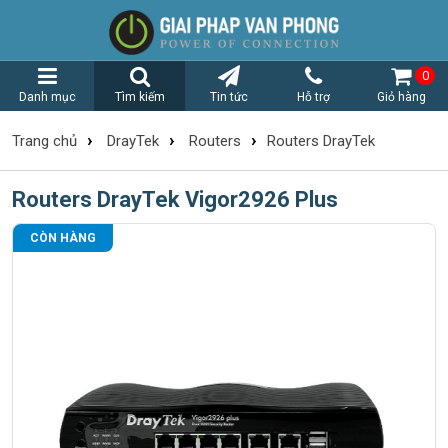
0
Danh mục
Tìm kiếm
Tin tức
Hỗ trợ
Giỏ hàng
›
›
›
Trang chủ
DrayTek
Routers
Routers DrayTek
Routers DrayTek Vigor2926 Plus
CÒN HÀNG