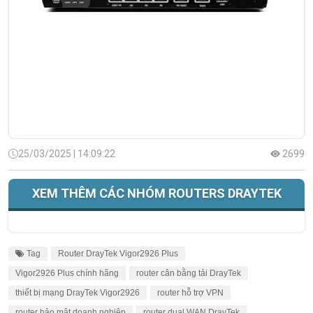
25/03/2025 | 14:09:22
2699
XEM THÊM CÁC NHÓM ROUTERS DRAYTEK
Tag
Router DrayTek Vigor2926 Plus
Vigor2926 Plus chính hãng
router cân bằng tải DrayTek
thiết bị mạng DrayTek Vigor2926
router hỗ trợ VPN
router bảo mật doanh nghiệp
router dual WAN DrayTek