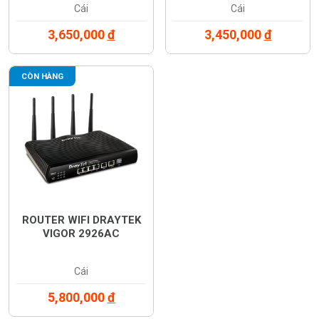
nhau
Cái
Cái
Cân bằng tải (Load Balancing)
để tối ưu băng thông
3,650,000
đ
3,450,000
đ
Chuyển mạch dự phòng (Failover)
khi 1 đường truyền
gặp sự cố, đảm bảo mạng không gián đoạn
CÒN HÀNG
2.
Hệ thống VPN mạnh mẽ
Hỗ trợ lên đến
50 VPN tunnels
với các giao thức IPSec,
PPTP, L2TP và SSL VPN
Bảo mật cao, kết nối từ xa dễ dàng giữa chi nhánh và trụ
sở chính
Tích hợp
Central VPN Management
cho phép quản lý
nhiều thiết bị VPN
ROUTER WIFI DRAYTEK
VIGOR 2926AC
3.
Firewall bảo mật cao cấp
SPI Firewall
chống tấn công từ bên ngoài, lọc truy cập
theo địa chỉ IP, URL, từ khóa
Cái
Ngăn chặn tấn công
DoS/DDoS
5,800,000
đ
Hỗ trợ tường lửa theo chính sách người dùng