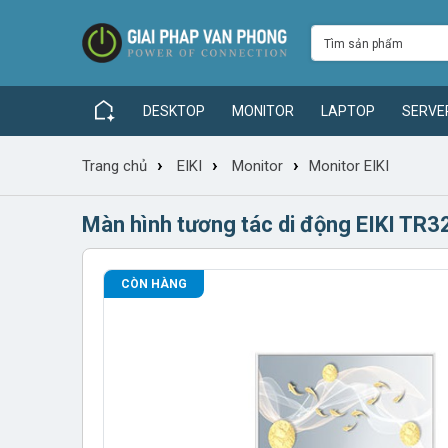
DESKTOP
MONITOR
LAPTOP
SERVE
›
›
›
Trang chủ
EIKI
Monitor
Monitor EIKI
Màn hình tương tác di động EIKI TR3
CÒN HÀNG