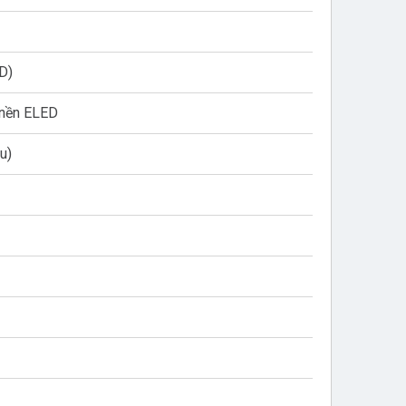
HD)
 nền ELED
àu)