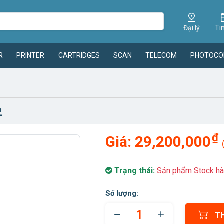
Đại lý
Ti
R
PRINTER
CARTRIDGES
SCAN
TELECOM
PHOTOCO
2
₫
Giá:
29,200,000
Trạng thái:
Sản phẩm Stock hà
Số lượng:
T