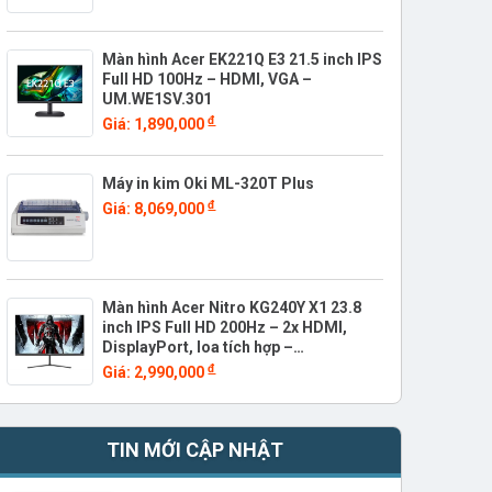
Màn hình Acer EK221Q E3 21.5 inch IPS
Full HD 100Hz – HDMI, VGA –
UM.WE1SV.301
đ
Giá: 1,890,000
Máy in kim Oki ML-320T Plus
đ
Giá: 8,069,000
Màn hình Acer Nitro KG240Y X1 23.8
inch IPS Full HD 200Hz – 2x HDMI,
DisplayPort, loa tích hợp –
UM.QX0SV.101
đ
Giá: 2,990,000
TIN MỚI CẬP NHẬT