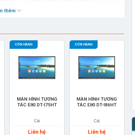
Fi 5, Bluetooth 5.0, USB-A, USB-C, HDMI
, giúp chia sẻ
m thêm
bánh xe, EIKI TR32 giúp người dùng linh hoạt thay đổi vị
 gian hoạt động lâu dài, đáp ứng nhu cầu sử dụng liên
CÒN HÀNG
CÒN HÀNG
 x 8W
, mang lại chất lượng âm thanh rõ nét, phù hợp cho
R32
hân giải Full HD (1920x1080), hiển thị 16,7 triệu màu
MÀN HÌNH TƯƠNG
MÀN HÌNH TƯƠNG
TÁC EIKI DT-I75HT
TÁC EIKI DT-I86HT
- 802.11ac), Bluetooth 5.0
Cái
Cái
Liên hệ
Liên hệ
góc quay trái/phải 90°, lên/xuống 30°