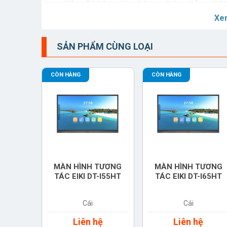
🔹
Kết nối không dây thông minh
– Hỗ trợ
Wi-
nội dung từ laptop, điện thoại nhanh chóng.
Xe
🔹
Thiết kế di động, dễ di chuyển
– Với chân đế 
trí sử dụng một cách dễ dàng.
SẢN PHẨM CÙNG LOẠI
🔹
Dung lượng pin lớn 8000mAh
– Đảm bảo thời
tục.
CÒN HÀNG
CÒN HÀNG
🔹
Âm thanh sống động
– Hệ thống
loa kép 2
các buổi họp, giảng dạy và thuyết trình.
Thông số kỹ thuật chi tiết của màn hình EIKI T
Màn hình
: 32 inch, công nghệ LCD ELED, độ p
CPU
: ARM Dual A72 + Quad
RAM
: 8GB
ROM
: 128GB
MÀN HÌNH TƯƠNG
MÀN HÌNH TƯƠNG
TÁC EIKI DT-I55HT
TÁC EIKI DT-I65HT
Hệ điều hành
: Android 13
Cảm ứng
: Cảm biến điện dung đa điểm
Kết nối không dây
: Wi-Fi 2.4/5GHz (Wi-Fi 5 
Cái
Cái
Cổng kết nối
: USB-A, USB-C, HDMI
Liên hệ
Liên hệ
Khả năng xoay màn hình
: 90° (ngang/dọc), 