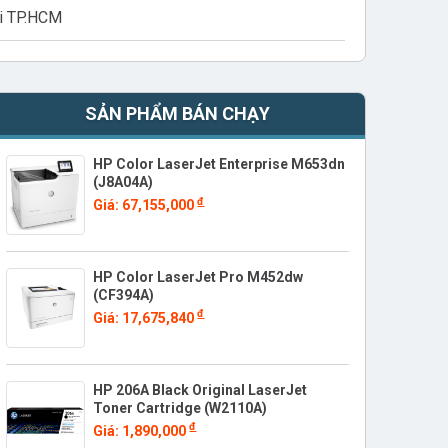
vi TP.HCM
SẢN PHẨM BÁN CHẠY
HP Color LaserJet Enterprise M653dn
(J8A04A)
đ
Giá: 67,155,000
HP Color LaserJet Pro M452dw
(CF394A)
đ
Giá: 17,675,840
HP 206A Black Original LaserJet
Toner Cartridge (W2110A)
đ
Giá: 1,890,000