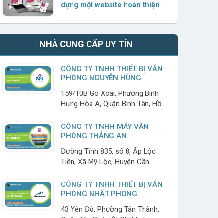
dựng một website hoàn thiện
NHÀ CUNG CẤP UY TÍN
CÔNG TY TNHH THIẾT BỊ VĂN
PHÒNG NGUYỄN HÙNG
159/10B Gò Xoài, Phường Bình
Hưng Hòa A, Quận Bình Tân, Hồ
Chí Minh
CÔNG TY TNHH MÁY VĂN
PHÒNG THẮNG AN
Đường Tỉnh 835, số 8, Ấp Lộc
Tiền, Xã Mỹ Lộc, Huyện Cần
Giuộc, Long An
CÔNG TY TNHH THIẾT BỊ VĂN
PHÒNG NHẤT PHONG
43 Yên Đỗ, Phường Tân Thành,