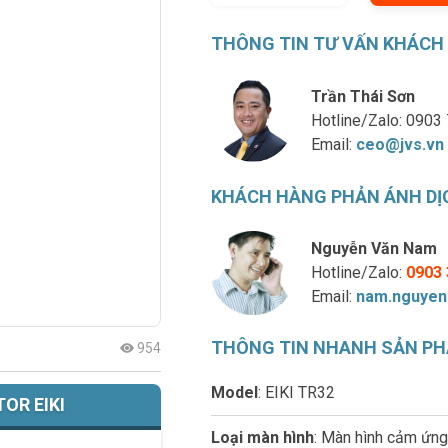
THÔNG TIN TƯ VẤN KHÁCH
Trần Thái Sơn
Hotline/Zalo:
0903 
Email:
ceo@jvs.vn
KHÁCH HÀNG PHẢN ÁNH DỊ
Nguyễn Văn Nam
Hotline/Zalo:
0903 
Email:
nam.nguyen
THÔNG TIN NHANH SẢN P
954
Model
: EIKI TR32
OR EIKI
Loại màn hình
: Màn hình cảm ứng