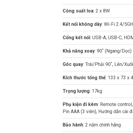
Công suất loa
: 2 x 8W
Kết nối không dây
: Wi-Fi 2.4/5GH
Cổng kết nối
: USB-A, USB-C, HD
Khả năng xoay
: 90˚ (Ngang/Dọc)
Góc quay
: Trái/Phải 90˚, Lên/Xuố
Kích thước tổng thể
: 133 x 73 x 
Trọng lượng
: 17kg
Phụ kiện đi kèm
: Remote control
Pin AAA (3 viên), Hướng dẫn cài đ
Bảo hành
: 2 năm chính hãng