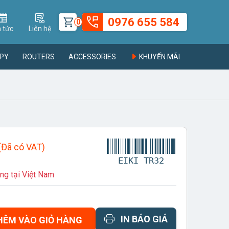
0976 655 584
0
n tức
Liên hệ
PY
ROUTERS
ACCESSORIES
KHUYẾN MÃI
(Đã có VAT)
EIKI TR32
ng tại Việt Nam
IN BÁO GIÁ
HÊM VÀO GIỎ HÀNG