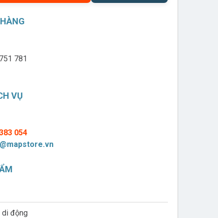
 HÀNG
751 781
CH VỤ
383 054
@mapstore.vn
HẨM
 di động