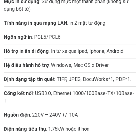
Mực in sử dụng
: Sử dụng mực một thành phần (không sử
dụng bột từ)
Tính năng in qua mạng LAN
: in 2 mặt tự động
Ngôn ngữ in
: PCL5/PCL6
Hỗ trợ in ấn di động
: In từ xa qua Ipad, Iphone, Android
Hệ điều hành hỗ trợ
: Windows, Mac OS x Driver
Định dạng tập tin quét
: TIFF, JPEG, DocuWorks*1, PDF*1.
Cổng kết nối
: USB3.0, Ethernet 1000/100Base-TX/10Base-
T
Nguồn điện
: 220V – 240V +/-10A
Điện năng tiêu thụ
: 1.76kW hoặc ít hơn