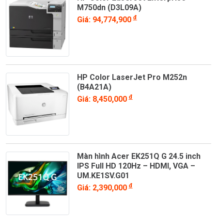
M750dn (D3L09A)
đ
Giá: 94,774,900
HP Color LaserJet Pro M252n
(B4A21A)
đ
Giá: 8,450,000
Màn hình Acer EK251Q G 24.5 inch
IPS Full HD 120Hz – HDMI, VGA –
UM.KE1SV.G01
đ
Giá: 2,390,000