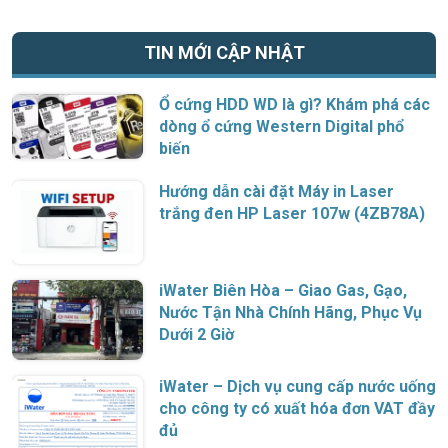
TIN MỚI CẬP NHẬT
Ổ cứng HDD WD là gì? Khám phá các
dòng ổ cứng Western Digital phổ
biến
Hướng dẫn cài đặt Máy in Laser
trắng đen HP Laser 107w (4ZB78A)
iWater Biên Hòa – Giao Gas, Gạo,
Nước Tận Nhà Chính Hãng, Phục Vụ
Dưới 2 Giờ
iWater – Dịch vụ cung cấp nước uống
cho công ty có xuất hóa đơn VAT đầy
đủ