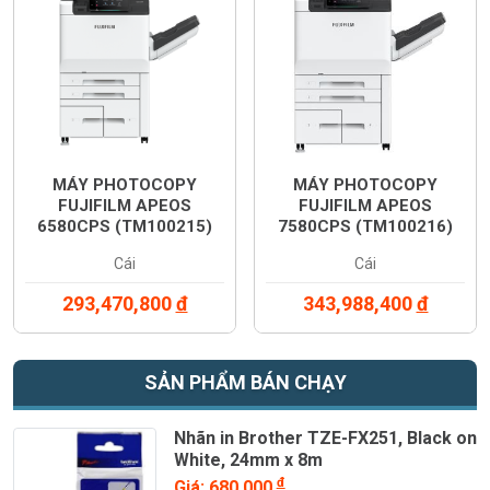
MÁY PHOTOCOPY
MÁY PHOTOCOPY
FUJIFILM APEOS
FUJIFILM APEOS
6580CPS (TM100215)
7580CPS (TM100216)
Cái
Cái
293,470,800
đ
343,988,400
đ
SẢN PHẨM BÁN CHẠY
Nhãn in Brother TZE-FX251, Black on
White, 24mm x 8m
đ
Giá: 680,000