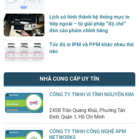
Lịch sử hình thành hệ thống mực in
tiếp ngoài – từ giải pháp “độ chế”
đến sản phẩm chính hãng
Tốc độ in IPM và PPM khác nhau thế
nào
NHÀ CUNG CẤP UY TÍN
CÔNG TY TNHH VI TÍNH NGUYÊN KIM
245B Trần Quang Khải, Phường Tân
Định, Quận 1, Hồ Chí Minh
CÔNG TY TNHH CÔNG NGHỆ APM
NETWORKS