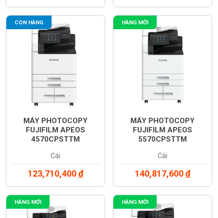
CÒN HÀNG
HÀNG MỚI
MÁY PHOTOCOPY
MÁY PHOTOCOPY
FUJIFILM APEOS
FUJIFILM APEOS
4570CPSTTM
5570CPSTTM
(TM100186)
(TM100187)
Cái
Cái
123,710,400
đ
140,817,600
đ
HÀNG MỚI
HÀNG MỚI