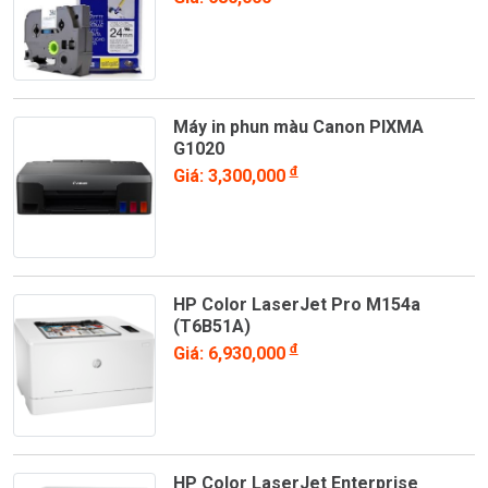
Máy in phun màu Canon PIXMA
G1020
đ
Giá: 3,300,000
HP Color LaserJet Pro M154a
(T6B51A)
đ
Giá: 6,930,000
HP Color LaserJet Enterprise