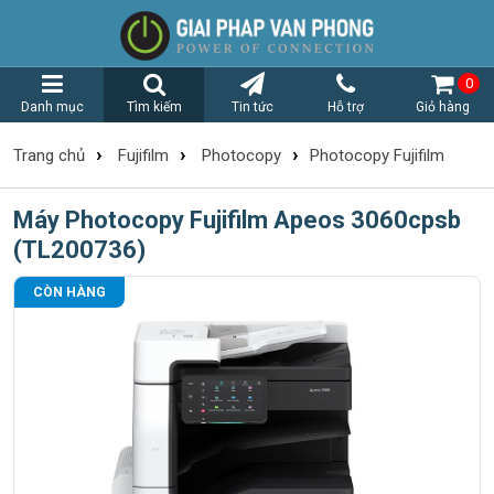
0
Danh mục
Tìm kiếm
Tin tức
Hỗ trợ
Giỏ hàng
›
›
›
Trang chủ
Fujifilm
Photocopy
Photocopy Fujifilm
Máy Photocopy Fujifilm Apeos 3060cpsb
(TL200736)
CÒN HÀNG