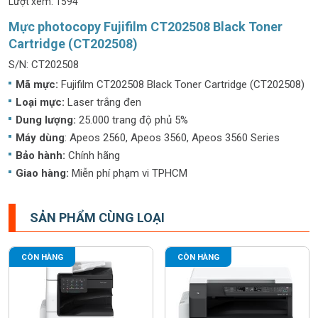
Lượt xem: 1594
Mực photocopy Fujifilm CT202508 Black Toner
Cartridge (CT202508)
S/N: CT202508
Mã mực:
Fujifilm CT202508 Black Toner Cartridge (CT202508)
Loại mực:
Laser trắng đen
Dung lượng:
25.000 trang độ phủ 5%
Máy dùng
: Apeos 2560, Apeos 3560, Apeos 3560 Series
Bảo hành:
Chính hãng
Giao hàng:
Miễn phí phạm vi TPHCM
SẢN PHẨM CÙNG LOẠI
CÒN HÀNG
CÒN HÀNG