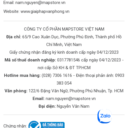
Email:
nam.nguyen@mapstore.vn
Website:
www.giaiphapvanphong.vn
CÔNG TY CỔ PHẦN MAPSTORE VIỆT NAM
Địa chỉ:
65/9 Cao Xuân Dục, Phường Phú Định, Thành phố Hồ
Chí Minh, Việt Nam
Giấy chứng nhận đăng ký kinh doanh cấp ngày 04/12/2023
Mã số thuế doanh nghiệp:
0317781546 cấp ngày 04/12/2023 -
nơi cấp Sở KH & ĐT TP.HCM
Hotline mua hàng:
(028) 7306 1616
- Điện thoại phản ánh:
0903
383 054
Văn phòng:
122/6 Đặng Văn Ngữ, Phường Phú Nhuận, Tp. HCM
Email:
nam.nguyen@mapstore.vn
Đại diện:
Nguyễn Văn Nam
Chứng nhận: