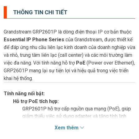
THÔNG TIN CHI TIẾT
Grandstream GRP2601P là dòng điện thoại IP cơ bản thuộc
Essential IP Phone Series
của Grandstream, được thiết kế
để đáp ứng nhu cầu liên lạc kinh doanh của doanh nghiệp vừa
và nhỏ, trung tâm liên lạc (call center) và các môi trường làm
việc đa năng. Với tính năng hỗ trợ
PoE
(Power over Ethernet),
GRP2601P mang lại sự tiện lợi và hiệu quả trong việc triển
khai hệ thống.
Tính năng nổi bật:
Hỗ trợ PoE tích hợp:
GRP2601P hỗ trợ cấp nguồn qua mạng (PoE), giúp
giảm thiểu việc sử dụng adapter và tăng tính linh
hoạt trong lắp đặt.
Xem thêm
Chất lượng âm thanh vượt trội:
Công nghệ
HD Voice
đảm bảo âm thanh rõ ràng, tự