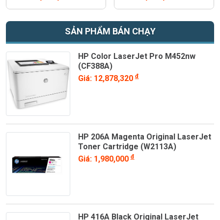
SẢN PHẨM BÁN CHẠY
HP Color LaserJet Pro M452nw
(CF388A)
đ
Giá: 12,878,320
HP 206A Magenta Original LaserJet
Toner Cartridge (W2113A)
đ
Giá: 1,980,000
HP 416A Black Original LaserJet