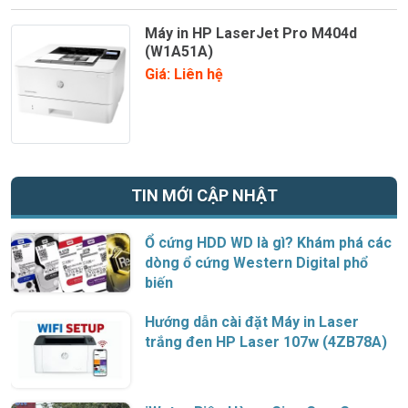
Máy in HP LaserJet Pro M404d
(W1A51A)
Giá: Liên hệ
TIN MỚI CẬP NHẬT
Ổ cứng HDD WD là gì? Khám phá các
dòng ổ cứng Western Digital phổ
biến
Hướng dẫn cài đặt Máy in Laser
trắng đen HP Laser 107w (4ZB78A)