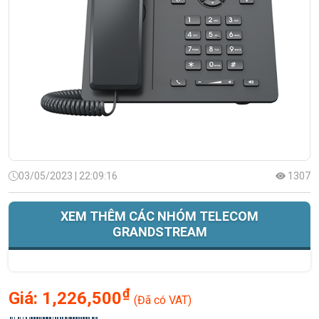
03/05/2023 | 22:09:16
1307
XEM THÊM CÁC NHÓM TELECOM
GRANDSTREAM
₫
Giá:
1,226,500
(Đã có VAT)