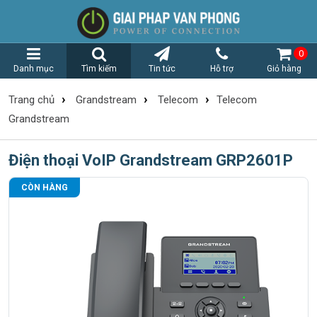
0
Danh mục
Tìm kiếm
Tin tức
Hỗ trợ
Giỏ hàng
›
›
›
Trang chủ
Grandstream
Telecom
Telecom
Grandstream
Điện thoại VoIP Grandstream GRP2601P
CÒN HÀNG