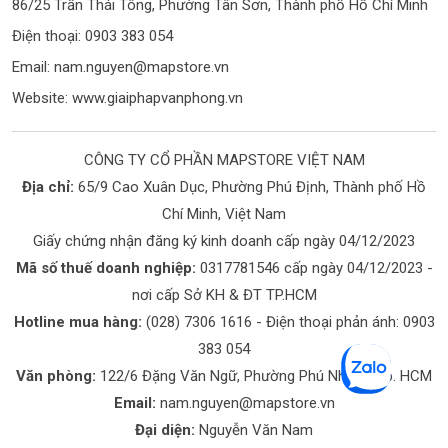
86/25 Trần Thái Tông, Phường Tân Sơn, Thành phố Hồ Chí Minh
Điện thoại: 0903 383 054
Email:
nam.nguyen@mapstore.vn
Website:
www.giaiphapvanphong.vn
CÔNG TY CỔ PHẦN MAPSTORE VIỆT NAM
Địa chỉ:
65/9 Cao Xuân Dục, Phường Phú Định, Thành phố Hồ
Chí Minh, Việt Nam
Giấy chứng nhận đăng ký kinh doanh cấp ngày 04/12/2023
Mã số thuế doanh nghiệp:
0317781546 cấp ngày 04/12/2023 -
nơi cấp Sở KH & ĐT TP.HCM
Hotline mua hàng:
(028) 7306 1616
- Điện thoại phản ánh:
0903
383 054
Văn phòng:
122/6 Đặng Văn Ngữ, Phường Phú Nhuận, Tp. HCM
Email:
nam.nguyen@mapstore.vn
Đại diện:
Nguyễn Văn Nam