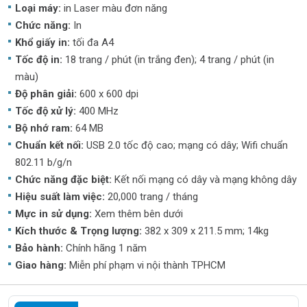
Loại máy:
in Laser màu đơn năng
Chức năng:
In
Khổ giấy in:
tối đa A4
Tốc độ in:
18 trang / phút (in trắng đen); 4 trang / phút (in
màu)
Độ phân giải:
600 x 600 dpi
Tốc độ xử lý:
400 MHz
Bộ nhớ ram:
64 MB
Chuẩn kết nối:
USB 2.0 tốc độ cao; mạng có dây; Wifi chuẩn
802.11 b/g/n
Chức năng đặc biệt:
Kết nối mạng có dây và mạng không dây
Hiệu suất làm việc:
20,000 trang / tháng
Mực in sử dụng:
Xem thêm bên dưới
Kích thước & Trọng lượng:
382 x 309 x 211.5 mm; 14kg
Bảo hành:
Chính hãng 1 năm
Giao hàng:
Miễn phí phạm vi nội thành TPHCM