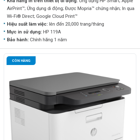
Khả năng in trên thiết bị di động:
Ứng dụng HP Smart; Apple
AirPrint™; Ứng dụng di động; Được Mopria™ chứng nhận; In qua
Wi-Fi® Direct; Google Cloud Print™
Hiệu suất làm việc:
lên đến 20,000 trang/tháng
Mực in sử dụng:
HP 119A
Bảo hành:
Chính hãng 1 năm
CÒN HÀNG