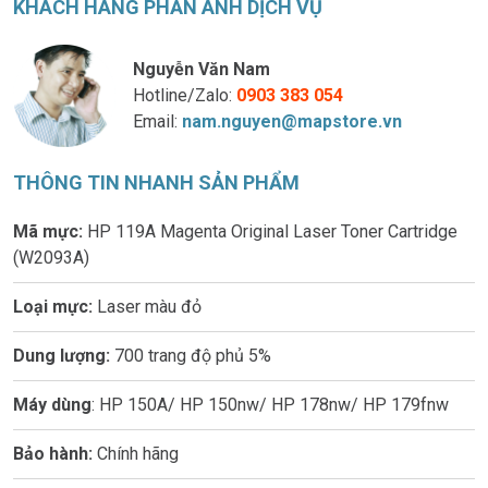
KHÁCH HÀNG PHẢN ÁNH DỊCH VỤ
Nguyễn Văn Nam
Hotline/Zalo:
0903 383 054
Email:
nam.nguyen@mapstore.vn
THÔNG TIN NHANH SẢN PHẨM
Mã mực:
HP 119A Magenta Original Laser Toner Cartridge
(W2093A)
Loại mực:
Laser màu đỏ
Dung lượng:
700 trang độ phủ 5%
Máy dùng
: HP 150A/ HP 150nw/ HP 178nw/ HP 179fnw
Bảo hành:
Chính hãng