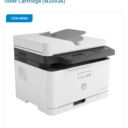
Toner Cartridge (W2093A)
CÒN HÀNG