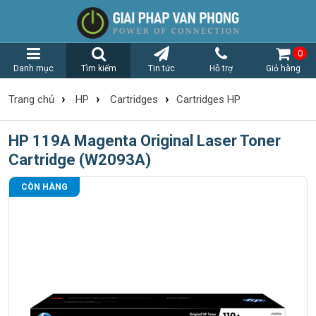
0
Danh mục
Tìm kiếm
Tin tức
Hỗ trợ
Giỏ hàng
›
›
›
Trang chủ
HP
Cartridges
Cartridges HP
HP 119A Magenta Original Laser Toner
Cartridge (W2093A)
CÒN HÀNG