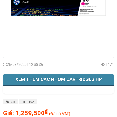
26/08/2020 | 12:38:36
1471
XEM THÊM CÁC NHÓM CARTRIDGES HP
Tag
HP 119A
₫
Giá:
1,259,500
(Đã có VAT)