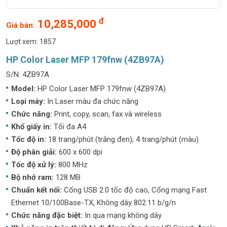
đ
10,285,000
Giá bán:
Lượt xem: 1857
HP Color Laser MFP 179fnw (4ZB97A)
S/N: 4ZB97A
Model:
HP Color Laser MFP 179fnw (4ZB97A)
Loại máy:
In Laser màu đa chức năng
Chức năng:
Print, copy, scan, fax và wireless
Khổ giấy in:
Tối đa A4
Tốc độ in:
18 trang/phút (trắng đen); 4 trang/phút (màu)
Độ phân giải:
600 x 600 dpi
Tốc độ xử lý:
800 MHz
Bộ nhớ ram:
128 MB
Chuẩn kết nối:
Cổng USB 2.0 tốc độ cao, Cổng mạng Fast
Ethernet 10/100Base-TX, Không dây 802.11 b/g/n
Chức năng đặc biệt:
In qua mạng không dây