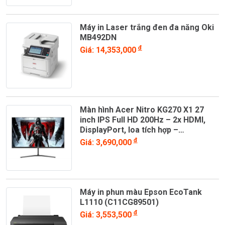
Máy in Laser trắng đen đa năng Oki
MB492DN
đ
Giá: 14,353,000
Màn hình Acer Nitro KG270 X1 27
inch IPS Full HD 200Hz – 2x HDMI,
DisplayPort, loa tích hợp –
UM.HX0SV.101
đ
Giá: 3,690,000
Máy in phun màu Epson EcoTank
L1110 (C11CG89501)
đ
Giá: 3,553,500