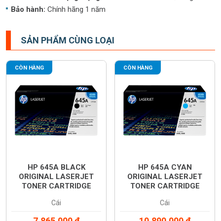
Bảo hành:
Chính hãng 1 năm
SẢN PHẨM CÙNG LOẠI
CÒN HÀNG
CÒN HÀNG
HP 645A BLACK
HP 645A CYAN
ORIGINAL LASERJET
ORIGINAL LASERJET
TONER CARTRIDGE
TONER CARTRIDGE
(C9730A)
(C9731A)
Cái
Cái
7,865,000
đ
10,890,000
đ