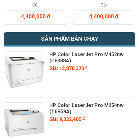
(W2132A)
(W2133A)
Cái
Cái
4,400,000
đ
4,400,000
đ
SẢN PHẨM BÁN CHẠY
HP Color LaserJet Pro M452nw
(CF388A)
đ
Giá: 12,878,320
HP Color LaserJet Pro M254nw
(T6B59A)
đ
Giá: 9,332,400