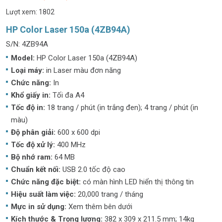
Lượt xem: 1802
HP Color Laser 150a (4ZB94A)
S/N: 4ZB94A
Model:
HP Color Laser 150a (4ZB94A)
Loại máy:
in Laser màu đơn năng
Chức năng:
In
Khổ giấy in:
Tối đa A4
Tốc độ in:
18 trang / phút (in trắng đen); 4 trang / phút (in
màu)
Độ phân giải:
600 x 600 dpi
Tốc độ xử lý:
400 MHz
Bộ nhớ ram:
64 MB
Chuẩn kết nối:
USB 2.0 tốc độ cao
Chức năng đặc biệt:
có màn hình LED hiển thị thông tin
Hiệu suất làm việc:
20,000 trang / tháng
Mực in sử dụng:
Xem thêm bên dưới
Kích thước & Trọng lượng:
382 x 309 x 211.5 mm; 14kg