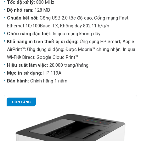
Tốc độ xử lý:
800 MHz
Bộ nhớ ram:
128 MB
Chuẩn kết nối:
Cổng USB 2.0 tốc độ cao, Cổng mạng Fast
Ethernet 10/100Base-TX, Không dây 802.11 b/g/n
Chức năng đặc biệt:
In qua mạng không dây
Khả năng in trên thiết bị di động:
Ứng dụng HP Smart; Apple
AirPrint™; Ứng dụng di động; Được Mopria™ chứng nhận; In qua
Wi-Fi® Direct; Google Cloud Print™
Hiệu suất làm việc:
20,000 trang/tháng
Mực in sử dụng:
HP 119A
Bảo hành:
Chính hãng 1 năm
CÒN HÀNG