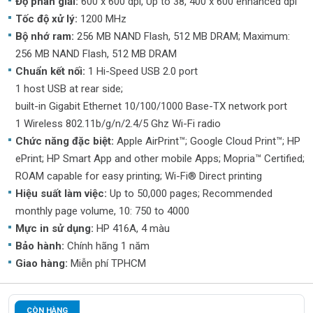
Độ phân giải:
600 x 600 dpi, Up to 38, 400 x 600 enhanced dpi
Tốc độ xử lý:
1200 MHz
Bộ nhớ ram:
256 MB NAND Flash, 512 MB DRAM; Maximum:
256 MB NAND Flash, 512 MB DRAM
Chuẩn kết nối:
1 Hi-Speed USB 2.0 port
1 host USB at rear side;
built-in Gigabit Ethernet 10/100/1000 Base-TX network port
1 Wireless 802.11b/g/n/2.4/5 Ghz Wi-Fi radio
Chức năng đặc biệt:
Apple AirPrint™; Google Cloud Print™; HP
ePrint; HP Smart App and other mobile Apps; Mopria™ Certified;
ROAM capable for easy printing; Wi-Fi® Direct printing
Hiệu suất làm việc:
Up to 50,000 pages; Recommended
monthly page volume, 10: 750 to 4000
Mực in sử dụng:
HP 416A, 4 màu
Bảo hành:
Chính hãng 1 năm
Giao hàng:
Miễn phí TPHCM
CÒN HÀNG