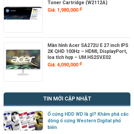
Toner Cartridge (W2112A)
đ
Giá: 1,980,000
Màn hình Acer SA272U E 27 inch IPS
2K QHD 100Hz – HDMI, DisplayPort,
loa tích hợp – UM.HS2SV.E02
đ
Giá: 4,090,000
TIN MỚI CẬP NHẬT
Ổ cứng HDD WD là gì? Khám phá các
dòng ổ cứng Western Digital phổ
biến