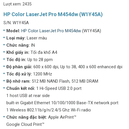
Lượt xem: 2435
HP Color LaserJet Pro M454dw (W1Y45A)
S/N: W1Y45A
Model:
HP Color LaserJet Pro M454dw
(W1Y45A)
Loại máy:
Laser màu
Chức năng:
IN
Khổ giấy in:
Tối đa khổ A4
Tốc độ in:
Up to 28 ppm
Độ phân giải:
600 x 600 dpi, Up to 38, 400 x 600 enhanced dpi
Tốc độ xử lý:
1200 MHz
Bộ nhớ ram:
512 MB NAND Flash, 512 MB DRAM
Chuẩn kết nối:
1 Hi-Speed USB 2.0 port
1 host USB at rear side
built-in Gigabit Ethernet 10/100/1000 Base-TX network port
1 Wireless 802.11b/g/n/2.4/5 Ghz Wi-Fi radio
Chức năng đặc biệt:
Apple AirPrint™
Google Cloud Print™