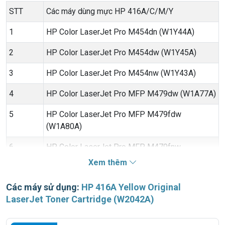
STT
Các máy dùng mực HP 416A/C/M/Y
1
HP Color LaserJet Pro M454dn (W1Y44A)
2
HP Color LaserJet Pro M454dw (W1Y45A)
3
HP Color LaserJet Pro M454nw (W1Y43A)
4
HP Color LaserJet Pro MFP M479dw (W1A77A)
5
HP Color LaserJet Pro MFP M479fdw
(W1A80A)
6
HP Color LaserJet Pro MFP M479fnw
(W1A78A)
Xem thêm
Các máy sử dụng:
HP 416A Yellow Original
LaserJet Toner Cartridge (W2042A)