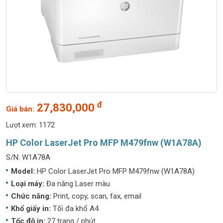
đ
27,830,000
Giá bán:
Lượt xem: 1172
HP Color LaserJet Pro MFP M479fnw (W1A78A)
S/N: W1A78A
Model:
HP Color LaserJet Pro MFP M479fnw (W1A78A)
Loại máy:
Đa năng Laser màu
Chức năng:
Print, copy, scan, fax, email
Khổ giấy in:
Tối đa khổ A4
Tốc độ in:
27 trang / phút