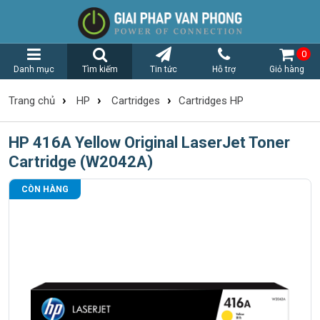
0
Danh mục
Tìm kiếm
Tin tức
Hỗ trợ
Giỏ hàng
›
›
›
Trang chủ
HP
Cartridges
Cartridges HP
HP 416A Yellow Original LaserJet Toner
Cartridge (W2042A)
CÒN HÀNG