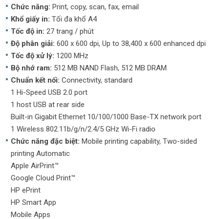
Chức năng:
Print, copy, scan, fax, email
Khổ giấy in:
Tối đa khổ A4
Tốc độ in:
27 trang / phút
Độ phân giải:
600 x 600 dpi, Up to 38,400 x 600 enhanced dpi
Tốc độ xử lý:
1200 MHz
Bộ nhớ ram:
512 MB NAND Flash, 512 MB DRAM
Chuẩn kết nối:
Connectivity, standard
1 Hi-Speed USB 2.0 port
1 host USB at rear side
Built-in Gigabit Ethernet 10/100/1000 Base-TX network port
1 Wireless 802.11b/g/n/2.4/5 GHz Wi-Fi radio
Chức năng đặc biệt:
Mobile printing capability, Two-sided
printing Automatic
Apple AirPrint™
Google Cloud Print™
HP ePrint
HP Smart App
Mobile Apps