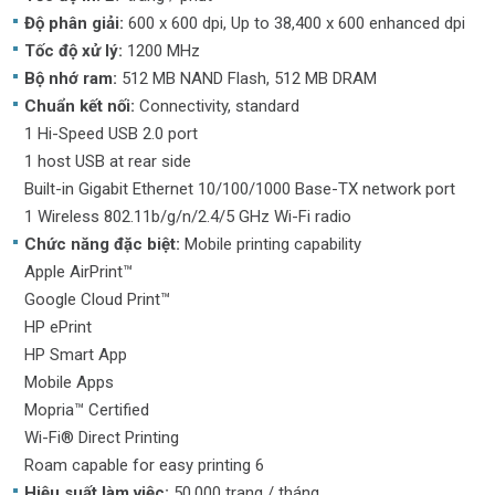
Độ phân giải:
600 x 600 dpi, Up to 38,400 x 600 enhanced dpi
Tốc độ xử lý:
1200 MHz
Bộ nhớ ram:
512 MB NAND Flash, 512 MB DRAM
Chuẩn kết nối:
Connectivity, standard
1 Hi-Speed USB 2.0 port
1 host USB at rear side
Built-in Gigabit Ethernet 10/100/1000 Base-TX network port
1 Wireless 802.11b/g/n/2.4/5 GHz Wi-Fi radio
Chức năng đặc biệt:
Mobile printing capability
Apple AirPrint™
Google Cloud Print™
HP ePrint
HP Smart App
Mobile Apps
Mopria™ Certified
Wi-Fi® Direct Printing
Roam capable for easy printing 6
Hiệu suất làm việc:
50.000 trang / tháng