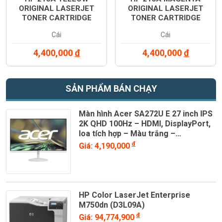
ORIGINAL LASERJET
ORIGINAL LASERJET
TONER CARTRIDGE
TONER CARTRIDGE
(W2132A)
(W2133A)
Cái
Cái
4,400,000
đ
4,400,000
đ
SẢN PHẨM BÁN CHẠY
Màn hình Acer SA272U E 27 inch IPS
2K QHD 100Hz – HDMI, DisplayPort,
loa tích hợp – Màu trắng –
UM.HS2SV.E03
đ
Giá: 4,190,000
HP Color LaserJet Enterprise
M750dn (D3L09A)
đ
Giá: 94,774,900