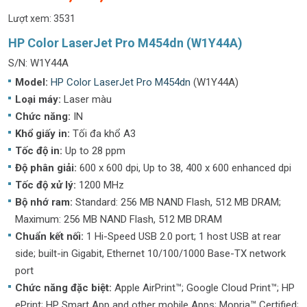
Lượt xem: 3531
HP Color LaserJet Pro M454dn (W1Y44A)
S/N: W1Y44A
Model:
HP Color LaserJet Pro M454dn
(W1Y44A)
Loại máy:
Laser màu
Chức năng:
IN
Khổ giấy in:
Tối đa khổ A3
Tốc độ in:
Up to 28 ppm
Độ phân giải:
600 x 600 dpi, Up to 38, 400 x 600 enhanced dpi
Tốc độ xử lý:
1200 MHz
Bộ nhớ ram:
Standard: 256 MB NAND Flash, 512 MB DRAM;
Maximum: 256 MB NAND Flash, 512 MB DRAM
Chuẩn kết nối:
1 Hi-Speed USB 2.0 port; 1 host USB at rear
side; built-in Gigabit, Ethernet 10/100/1000 Base-TX network
port
Chức năng đặc biệt:
Apple AirPrint™; Google Cloud Print™; HP
ePrint; HP Smart App and other mobile Apps; Mopria™ Certified;