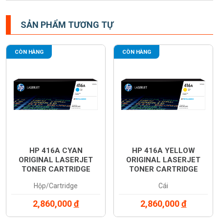
SẢN PHẨM TƯƠNG TỰ
CÒN HÀNG
CÒN HÀNG
HP 416A CYAN
HP 416A YELLOW
ORIGINAL LASERJET
ORIGINAL LASERJET
TONER CARTRIDGE
TONER CARTRIDGE
(W2041A)
(W2042A)
Hộp/Cartridge
Cái
2,860,000
đ
2,860,000
đ