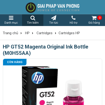
0
Danh mục
Tìm kiếm
Tin tức
Hỗ trợ
Giỏ hàng
›
›
›
Trang chủ
HP
Cartridges
Cartridges HP
HP GT52 Magenta Original Ink Bottle
(M0H55AA)
CÒN HÀNG