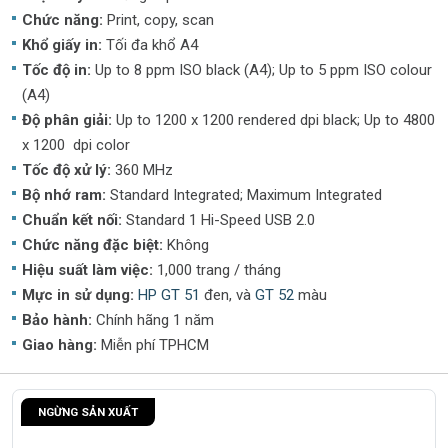
Chức năng:
Print, copy, scan
Khổ giấy in:
Tối đa khổ A4
Tốc độ in:
Up to 8 ppm ISO black (A4); Up to 5 ppm ISO colour
(A4)
Độ phân giải:
Up to 1200 x 1200 rendered dpi black; Up to 4800
x 1200 dpi color
Tốc độ xử lý:
360 MHz
Bộ nhớ ram:
Standard Integrated; Maximum Integrated
Chuẩn kết nối:
Standard 1 Hi-Speed USB 2.0
Chức năng đặc biệt:
Không
Hiệu suất làm việc:
1,000 trang / tháng
Mực in sử dụng:
HP GT 51
đen, và
GT 52
màu
Bảo hành:
Chính hãng 1 năm
Giao hàng:
Miễn phí TPHCM
NGỪNG SẢN XUẤT