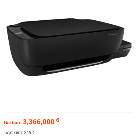
đ
3,366,000
Giá bán:
Lượt xem: 2492