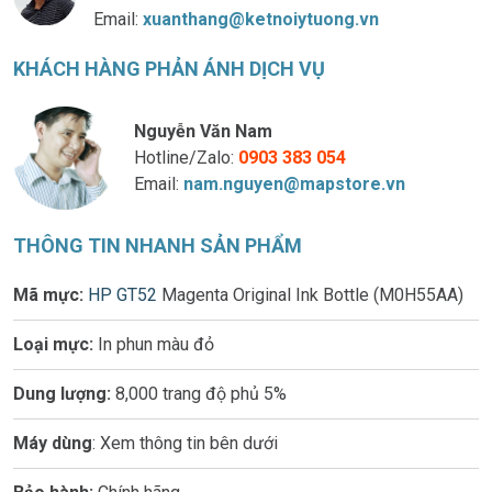
Email:
xuanthang@ketnoiytuong.vn
KHÁCH HÀNG PHẢN ÁNH DỊCH VỤ
Nguyễn Văn Nam
Hotline/Zalo:
0903 383 054
Email:
nam.nguyen@mapstore.vn
THÔNG TIN NHANH SẢN PHẨM
Mã mực:
HP GT52
Magenta Original Ink Bottle (M0H55AA)
Loại mực:
In phun màu đỏ
Dung lượng:
8,000 trang độ phủ 5%
Máy dùng
: Xem thông tin bên dưới