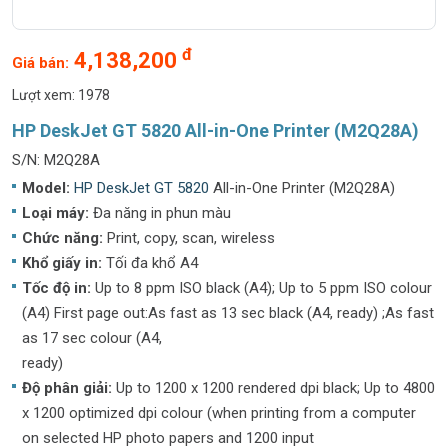
3. Thông số kỹ thuật
Tên sản phẩm:
HP GT52 Magenta Original Ink Bottle
đ
Mã sản phẩm:
M0H55AA
4,138,200
Giá bán:
Loại mực:
Mực phun màu đỏ hồng (Magenta) – dye-
Lượt xem: 1978
based
HP DeskJet GT 5820 All-in-One Printer (M2Q28A)
Dung tích:
70 ml
Hiệu suất in:
Khoảng 8.000 trang (theo tiêu chuẩn
S/N: M2Q28A
ISO/IEC)
Model:
HP DeskJet GT 5820
All-in-One Printer (M2Q28A)
Thương hiệu:
HP – Hewlett-Packard
Loại máy:
Đa năng in phun màu
Tương thích với các dòng máy:
Chức năng:
Print, copy, scan, wireless
HP Ink Tank 310, 315, 319, 410, 415, 419
Khổ giấy in:
Tối đa khổ A4
HP Smart Tank 500, 515, 530, 615, 720, 750, 790,
Tốc độ in:
Up to 8 ppm ISO black (A4); Up to 5 ppm ISO colour
795
(A4) First page out:As fast as 13 sec black (A4, ready) ;As fast
HP DeskJet GT 5810, GT 5820
as 17 sec colour (A4,
ready)
4. Đối tượng sử dụng
Độ phân giải:
Up to 1200 x 1200 rendered dpi black; Up to 4800
🏢
Doanh nghiệp, văn phòng làm việc hiện đại
cần in
x 1200 optimized dpi colour (when printing from a computer
tài liệu màu, thiết kế marketing, báo cáo.
on selected HP photo papers and 1200 input