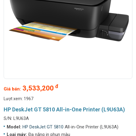
đ
3,533,200
Giá bán:
Lượt xem: 1967
HP DeskJet GT 5810 All-in-One Printer (L9U63A)
S/N: L9U63A
Model:
HP DeskJet GT 5810
All-in-One Printer (L9U63A)
Loại máy:
Đa năng in phun màu