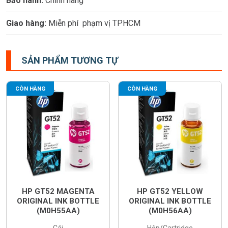
Bảo hành:
Chính hãng
Giao hàng:
Miễn phí phạm vị TPHCM
SẢN PHẨM TƯƠNG TỰ
CÒN HÀNG
CÒN HÀNG
HP GT52 MAGENTA
HP GT52 YELLOW
ORIGINAL INK BOTTLE
ORIGINAL INK BOTTLE
(M0H55AA)
(M0H56AA)