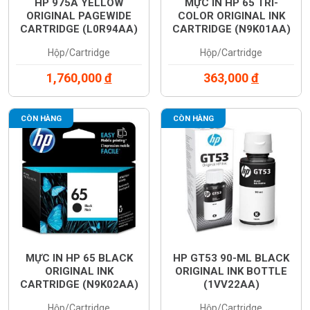
HP 975A YELLOW
MỰC IN HP 65 TRI-
ORIGINAL PAGEWIDE
COLOR ORIGINAL INK
CARTRIDGE (L0R94AA)
CARTRIDGE (N9K01AA)
Hộp/Cartridge
Hộp/Cartridge
1,760,000
đ
363,000
đ
CÒN HÀNG
CÒN HÀNG
MỰC IN HP 65 BLACK
HP GT53 90-ML BLACK
ORIGINAL INK
ORIGINAL INK BOTTLE
CARTRIDGE (N9K02AA)
(1VV22AA)
Hộp/Cartridge
Hộp/Cartridge