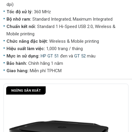
🎨
Nhân viên thiết kế, quảng cáo, tiếp thị
cần màu sắc
dpi)
chính xác, chuyên nghiệp.
Tốc độ xử lý:
360 MHz
🏫
Trường học, trung tâm đào tạo
sử dụng để in tài
Bộ nhớ ram:
Standard Integrated; Maximum Integrated
liệu học tập, sơ đồ, bài giảng màu.
Chuẩn kết nối:
Standard 1 Hi-Speed USB 2.0, Wireless &
🏠
Người dùng cá nhân, hộ gia đình
in ảnh, bài tập, tài
Mobile printing
liệu cá nhân chất lượng cao.
Chức năng đặc biệt:
Wireless & Mobile printing
Hiệu suất làm việc:
1,000 trang / tháng
5. Liên hệ tư vấn & mua hàng chính hãng
Mực in sử dụng:
HP GT 51
đen và
GT 52
màu
Bạn đang tìm kiếm
mực in HP GT52 Magenta (M0H55AA)
Bảo hành:
Chính hãng 1 năm
chính hãng, giá tốt, giao hàng nhanh và tư vấn tận tình?
Giao hàng:
Miễn phí TPHCM
🔗
Website:
https://giaiphapvanphong.vn
📞
Hotline tư vấn & đặt hàng:
0903 383 054
NGỪNG SẢN XUẤT
💡
Giải Pháp Văn Phòng
– Nhà phân phối mực in HP chính
hãng, cam kết
giá tốt – giao nhanh – hỗ trợ kỹ thuật tận
tâm
. Đặt hàng ngay hôm nay để nâng cao hiệu quả in ấn cho
cá nhân và doanh nghiệp của bạn!