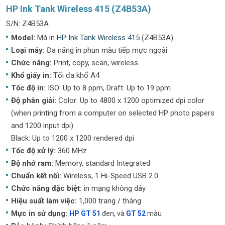
HP Ink Tank Wireless 415 (Z4B53A)
S/N: Z4B53A
Model:
Má in
HP Ink Tank Wireless 415
(Z4B53A)
Loại máy:
Đa năng in phun màu tiếp mực ngoài
Chức năng:
Print, copy, scan, wireless
Khổ giấy in:
Tối đa khổ A4
Tốc độ in:
ISO: Up to 8 ppm, Draft: Up to 19 ppm
Độ phân giải:
Color: Up to 4800 x 1200 optimized dpi color
(when printing from a computer on selected HP photo papers
and 1200 input dpi)
Black: Up to 1200 x 1200 rendered dpi
Tốc độ xử lý:
360 MHz
Bộ nhớ ram:
Memory, standard Integrated
Chuẩn kết nối:
Wireless, 1 Hi-Speed USB 2.0
Chức năng đặc biệt:
in mạng không dây
Hiệu suất làm việc:
1,000 trang / tháng
Mực in sử dụng:
HP GT 51
đen, và
GT 52
màu