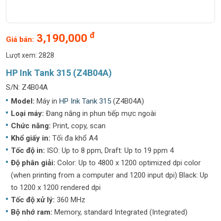
đ
3,190,000
Giá bán:
Lượt xem: 2828
HP Ink Tank 315 (Z4B04A)
S/N: Z4B04A
Model:
Máy in
HP Ink Tank 315
(Z4B04A)
Loại máy:
Đang năng in phun tiếp mực ngoài
Chức năng:
Print, copy, scan
Khổ giấy in:
Tối đa khổ A4
Tốc độ in:
ISO: Up to 8 ppm, Draft: Up to 19 ppm 4
Độ phân giải:
Color: Up to 4800 x 1200 optimized dpi color
(when printing from a computer and 1200 input dpi) Black: Up
to 1200 x 1200 rendered dpi
Tốc độ xử lý:
360 MHz
Bộ nhớ ram:
Memory, standard Integrated (Integrated)