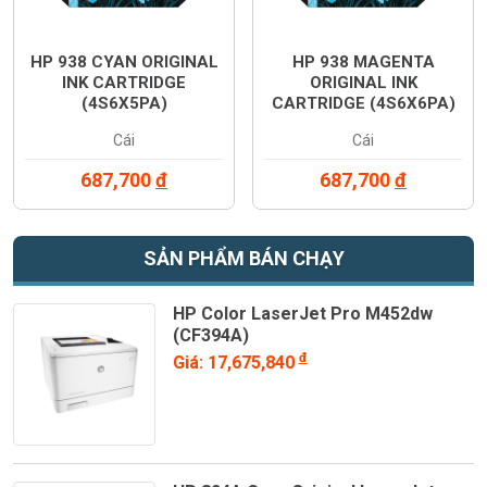
HP 938 CYAN ORIGINAL
HP 938 MAGENTA
INK CARTRIDGE
ORIGINAL INK
(4S6X5PA)
CARTRIDGE (4S6X6PA)
Cái
Cái
687,700
đ
687,700
đ
SẢN PHẨM BÁN CHẠY
HP Color LaserJet Pro M452dw
(CF394A)
đ
Giá: 17,675,840