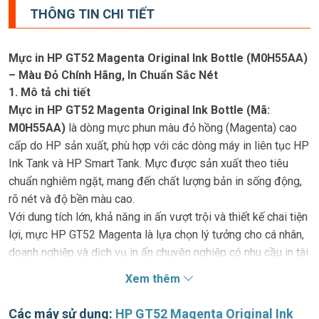
THÔNG TIN CHI TIẾT
Mực in HP GT52 Magenta Original Ink Bottle (M0H55AA)
– Màu Đỏ Chính Hãng, In Chuẩn Sắc Nét
1. Mô tả chi tiết
Mực in HP GT52 Magenta Original Ink Bottle (Mã:
M0H55AA)
là dòng mực phun màu đỏ hồng (Magenta) cao
cấp do HP sản xuất, phù hợp với các dòng máy in liên tục HP
Ink Tank và HP Smart Tank. Mực được sản xuất theo tiêu
chuẩn nghiêm ngặt, mang đến chất lượng bản in sống động,
rõ nét và độ bền màu cao.
Với dung tích lớn, khả năng in ấn vượt trội và thiết kế chai tiện
lợi, mực HP GT52 Magenta là lựa chọn lý tưởng cho cá nhân,
doanh nghiệp và dịch vụ in ấn chuyên nghiệp có nhu cầu in tài
liệu màu thường xuyên.
Xem thêm
2. Ưu điểm nổi bật
Các máy sử dụng:
HP GT52 Magenta Original Ink