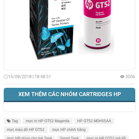
16/08/2018 | 18:48:51
3006
XEM THÊM CÁC NHÓM CARTRIDGES HP
Tag
mực in HP GT52 Magenta
HP GT52 M0H55AA
mực màu đỏ HP GT52
mực HP chính hãng
mực HP dùng cho Ink Tank
Smart Tank
mực in HP GT52 giá tốt