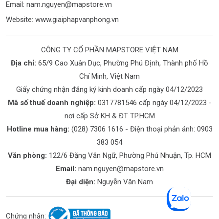
Email:
nam.nguyen@mapstore.vn
Website:
www.giaiphapvanphong.vn
CÔNG TY CỔ PHẦN MAPSTORE VIỆT NAM
Địa chỉ:
65/9 Cao Xuân Dục, Phường Phú Định, Thành phố Hồ
Chí Minh, Việt Nam
Giấy chứng nhận đăng ký kinh doanh cấp ngày 04/12/2023
Mã số thuế doanh nghiệp:
0317781546 cấp ngày 04/12/2023 -
nơi cấp Sở KH & ĐT TP.HCM
Hotline mua hàng:
(028) 7306 1616
- Điện thoại phản ánh:
0903
383 054
Văn phòng:
122/6 Đặng Văn Ngữ, Phường Phú Nhuận, Tp. HCM
Email:
nam.nguyen@mapstore.vn
Đại diện:
Nguyễn Văn Nam
Chứng nhận: