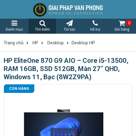
0
Danh mục
Tìm kiếm
Tin tức
Hỗ trợ
Giỏ hàng
›
›
›
Trang chủ
HP
Desktop
Desktop HP
HP EliteOne 870 G9 AIO – Core i5-13500,
RAM 16GB, SSD 512GB, Màn 27” QHD,
Windows 11, Bạc (8W2Z9PA)
CÒN HÀNG