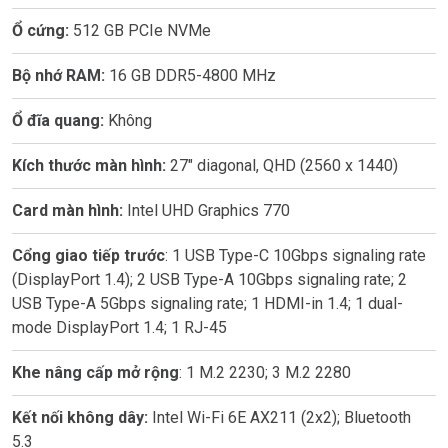
Ổ cứng:
512 GB PCIe NVMe
Bộ nhớ RAM:
16 GB DDR5-4800 MHz
Ổ đĩa quang:
Không
Kích thước màn hình:
27" diagonal, QHD (2560 x 1440)
Card màn hình:
Intel UHD Graphics 770
Cổng giao tiếp t
rước
: 1 USB Type-C 10Gbps signaling rate
(DisplayPort 1.4); 2 USB Type-A 10Gbps signaling rate; 2
USB Type-A 5Gbps signaling rate; 1 HDMI-in 1.4; 1 dual-
mode DisplayPort 1.4; 1 RJ-45
Khe nâng cấp mở rộng
: 1 M.2 2230; 3 M.2 2280
Kết nối không dây:
Intel Wi-Fi 6E AX211 (2x2); Bluetooth
5.3