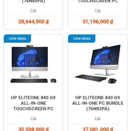
(76N80PA)
TOUCHSCREEN PC
BUNDLE (76N56PA)
Cái
Cái
28,644,000
đ
31,196,000
đ
CÒN HÀNG
CÒN HÀNG
HP ELITEONE 840 G9
HP ELITEONE 840 G9
ALL-IN-ONE
ALL-IN-ONE PC BUNDLE
TOUCHSCREEN PC
(76N82PA)
BUNDLE (76N57PA)
Cái
Cái
35,508,000
đ
37,081,000
đ