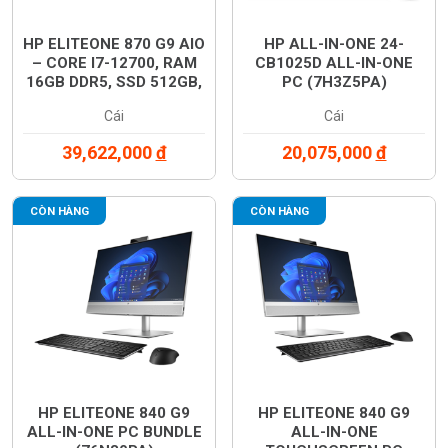
HP ELITEONE 870 G9 AIO
HP ALL-IN-ONE 24-
– CORE I7-12700, RAM
CB1025D ALL-IN-ONE
16GB DDR5, SSD 512GB,
PC (7H3Z5PA)
MÀN 27” FHD, WINDOWS
Cái
Cái
11 (76N72PA)
39,622,000
đ
20,075,000
đ
CÒN HÀNG
CÒN HÀNG
HP ELITEONE 840 G9
HP ELITEONE 840 G9
ALL-IN-ONE PC BUNDLE
ALL-IN-ONE