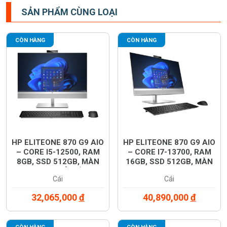
SẢN PHẨM CÙNG LOẠI
CÒN HÀNG
CÒN HÀNG
HP ELITEONE 870 G9 AIO
HP ELITEONE 870 G9 AIO
– CORE I5-12500, RAM
– CORE I7-13700, RAM
8GB, SSD 512GB, MÀN
16GB, SSD 512GB, MÀN
27” QHDT CẢM ỨNG,
27” QHD, RTX 3050 TI,
Cái
Cái
WINDOWS 11, BẠC
WINDOWS 11, BẠC
(76N83PA)
(8W302PA)
32,065,000
đ
40,890,000
đ
CÒN HÀNG
CÒN HÀNG