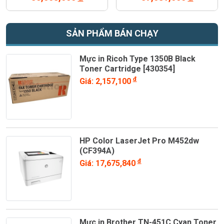
SẢN PHẨM BÁN CHẠY
Mực in Ricoh Type 1350B Black
Toner Cartridge [430354]
đ
Giá: 2,157,100
HP Color LaserJet Pro M452dw
(CF394A)
đ
Giá: 17,675,840
Mực in Brother TN-451C Cyan Toner