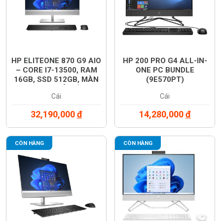
HP ELITEONE 870 G9 AIO
HP 200 PRO G4 ALL-IN-
– CORE I7-13500, RAM
ONE PC BUNDLE
16GB, SSD 512GB, MÀN
(9E570PT)
27” QHDT CẢM ỨNG,
Cái
Cái
WINDOWS 11, BẠC
(8W8J7PA)
32,190,000
đ
14,280,000
đ
CÒN HÀNG
CÒN HÀNG