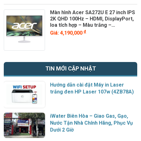
Màn hình Acer SA272U E 27 inch IPS
2K QHD 100Hz – HDMI, DisplayPort,
loa tích hợp – Màu trắng –
UM.HS2SV.E03
đ
Giá: 4,190,000
TIN MỚI CẬP NHẬT
Hướng dẫn cài đặt Máy in Laser
trắng đen HP Laser 107w (4ZB78A)
iWater Biên Hòa – Giao Gas, Gạo,
Nước Tận Nhà Chính Hãng, Phục Vụ
Dưới 2 Giờ