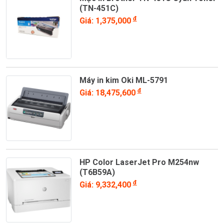
(TN-451C)
đ
Giá: 1,375,000
Máy in kim Oki ML-5791
đ
Giá: 18,475,600
HP Color LaserJet Pro M254nw
(T6B59A)
đ
Giá: 9,332,400