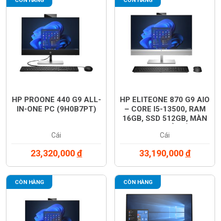
HP PROONE 440 G9 ALL-
HP ELITEONE 870 G9 AIO
IN-ONE PC (9H0B7PT)
– CORE I5-13500, RAM
16GB, SSD 512GB, MÀN
27” QHDT CẢM ỨNG,
Cái
Cái
WINDOWS 11, BẠC
(8W8M1PA)
23,320,000
đ
33,190,000
đ
CÒN HÀNG
CÒN HÀNG