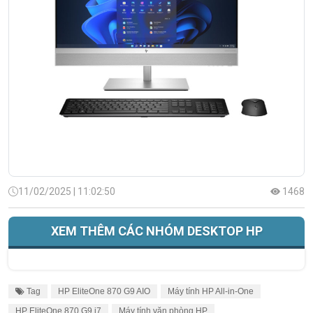
11/02/2025 | 11:02:50
1468
XEM THÊM CÁC NHÓM DESKTOP HP
Tag
HP EliteOne 870 G9 AIO
Máy tính HP All-in-One
HP EliteOne 870 G9 i7
Máy tính văn phòng HP