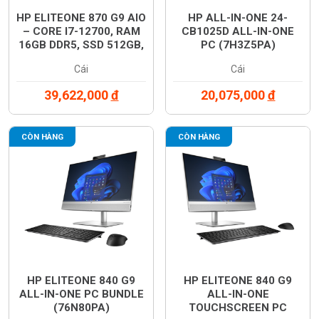
✔
Bảo mật cao cấp với vân tay, nhận diện khuôn mặt, HP
HP ELITEONE 870 G9 AIO
HP ALL-IN-ONE 24-
Sure Sense.
– CORE I7-12700, RAM
CB1025D ALL-IN-ONE
✔
Kết nối hiện đại: Wi-Fi 6, Bluetooth 5.2, USB-C, HDMI.
16GB DDR5, SSD 512GB,
PC (7H3Z5PA)
MÀN 27” FHD, WINDOWS
✔
Hệ điều hành Windows 11 bản quyền, tối ưu trải nghiệm
Cái
Cái
11 (76N72PA)
làm việc.
39,622,000
đ
20,075,000
đ
👉
HP EliteOne 870 G9 AIO – Lựa chọn hoàn hảo cho văn
phòng hiện đại, doanh nghiệp và người dùng chuyên
nghiệp!
CÒN HÀNG
CÒN HÀNG
HP ELITEONE 840 G9
HP ELITEONE 840 G9
ALL-IN-ONE PC BUNDLE
ALL-IN-ONE
(76N80PA)
TOUCHSCREEN PC