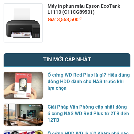
Máy in phun màu Epson EcoTank
L1110 (C11CG89501)
đ
Giá: 3,553,500
TIN MỚI CẬP NHẬT
Ổ cứng WD Red Plus là gì? Hiểu đúng
dòng HDD dành cho NAS trước khi
lựa chọn
Giải Pháp Văn Phòng cập nhật dòng
ổ cứng NAS WD Red Plus từ 2TB đến
12TB
Ổ cứng HDD WD là gì? Khám phá các