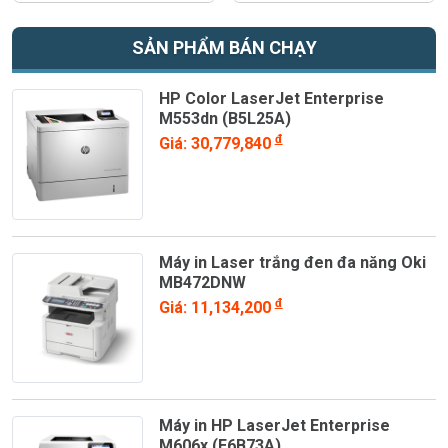
SẢN PHẨM BÁN CHẠY
HP Color LaserJet Enterprise
M553dn (B5L25A)
đ
Giá: 30,779,840
Máy in Laser trắng đen đa năng Oki
MB472DNW
đ
Giá: 11,134,200
Máy in HP LaserJet Enterprise
M606x (E6B73A)