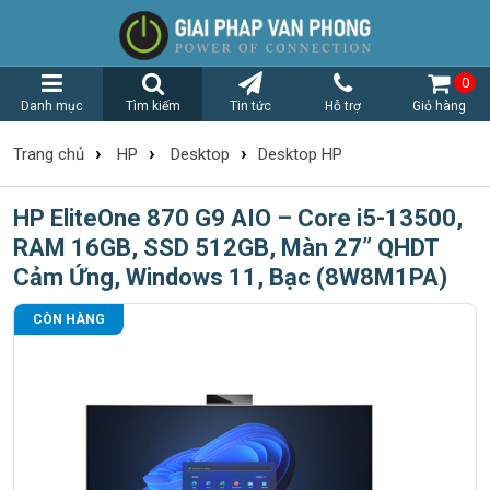
0
Danh mục
Tìm kiếm
Tin tức
Hỗ trợ
Giỏ hàng
›
›
›
Trang chủ
HP
Desktop
Desktop HP
HP EliteOne 870 G9 AIO – Core i5-13500,
RAM 16GB, SSD 512GB, Màn 27” QHDT
Cảm Ứng, Windows 11, Bạc (8W8M1PA)
CÒN HÀNG