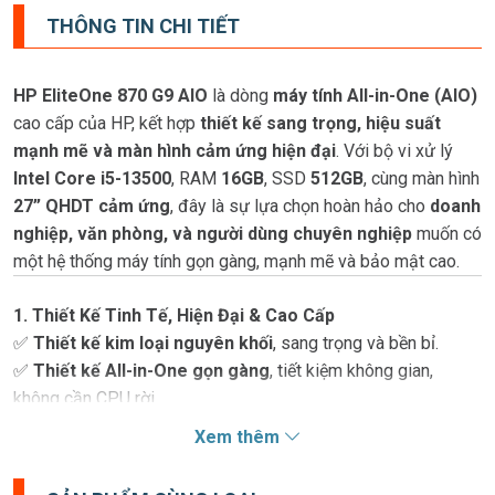
THÔNG TIN CHI TIẾT
HP EliteOne 870 G9 AIO
là dòng
máy tính All-in-One (AIO)
cao cấp của HP, kết hợp
thiết kế sang trọng, hiệu suất
mạnh mẽ và màn hình cảm ứng hiện đại
. Với bộ vi xử lý
Intel Core i5-13500
, RAM
16GB
, SSD
512GB
, cùng màn hình
27” QHDT cảm ứng
, đây là sự lựa chọn hoàn hảo cho
doanh
nghiệp, văn phòng, và người dùng chuyên nghiệp
muốn có
một hệ thống máy tính gọn gàng, mạnh mẽ và bảo mật cao.
1. Thiết Kế Tinh Tế, Hiện Đại & Cao Cấp
✅
Thiết kế kim loại nguyên khối
, sang trọng và bền bỉ.
✅
Thiết kế All-in-One gọn gàng
, tiết kiệm không gian,
không cần CPU rời.
✅
Màu bạc tinh tế
, phù hợp với mọi không gian làm việc
Xem thêm
chuyên nghiệp.
✅
Chân đế linh hoạt
, có thể điều chỉnh độ nghiêng để tạo