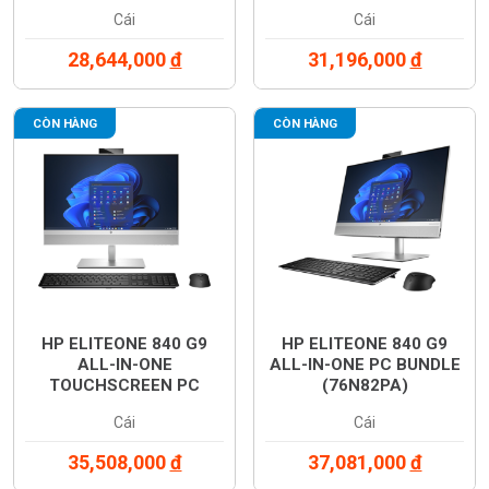
BUNDLE (76N56PA)
Cái
Cái
28,644,000
đ
31,196,000
đ
CÒN HÀNG
CÒN HÀNG
HP ELITEONE 840 G9
HP ELITEONE 840 G9
ALL-IN-ONE
ALL-IN-ONE PC BUNDLE
TOUCHSCREEN PC
(76N82PA)
BUNDLE (76N57PA)
Cái
Cái
35,508,000
đ
37,081,000
đ