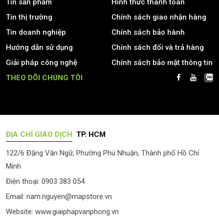
Tin sản phẩm
Hình thức thanh toán
Tin thị trường
Chính sách giao nhận hàng
Tin doanh nghiệp
Chính sách bảo hành
Hướng dẫn sử dụng
Chính sách đổi và trả hàng
Giải pháp công nghệ
Chính sách bảo mật thông tin
THEO DÕI CHÚNG TÔI
ĐỊA CHỈ GIAO DỊCH
TP. HCM
122/6 Đặng Văn Ngữ, Phường Phú Nhuận, Thành phố Hồ Chí
Minh
Điện thoại: 0903 383 054
Email:
nam.nguyen@mapstore.vn
Website:
www.giaiphapvanphong.vn