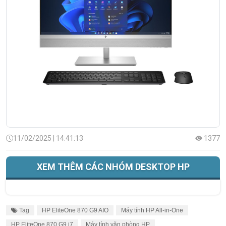
11/02/2025 | 14:41:13
1377
XEM THÊM CÁC NHÓM DESKTOP HP
Tag
HP EliteOne 870 G9 AIO
Máy tính HP All-in-One
HP EliteOne 870 G9 i7
Máy tính văn phòng HP