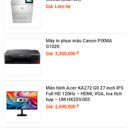
Giá: Liên hệ
Máy in phun màu Canon PIXMA
G1020
đ
Giá: 3,300,000
Màn hình Acer KA272 G0 27 inch IPS
Full HD 120Hz – HDMI, VGA, loa tích
hợp – UM.HX2SV.003
đ
Giá: 2,690,000