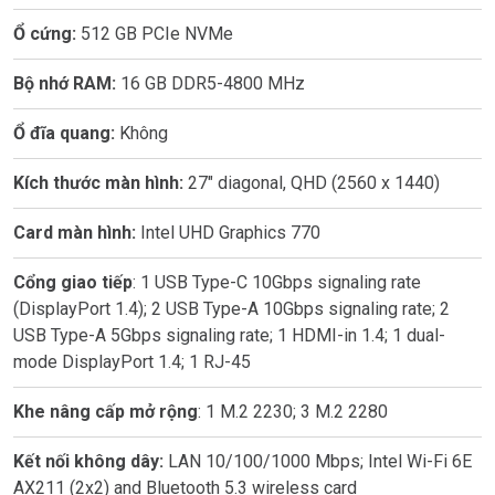
Ổ cứng:
512 GB PCIe NVMe
Bộ nhớ RAM:
16 GB DDR5-4800 MHz
Ổ đĩa quang:
Không
Kích thước màn hình:
27" diagonal, QHD (2560 x 1440)
Card màn hình:
Intel UHD Graphics 770
Cổng giao tiếp
: 1 USB Type-C 10Gbps signaling rate
(DisplayPort 1.4); 2 USB Type-A 10Gbps signaling rate; 2
USB Type-A 5Gbps signaling rate; 1 HDMI-in 1.4; 1 dual-
mode DisplayPort 1.4; 1 RJ-45
Khe nâng cấp mở rộng
: 1 M.2 2230; 3 M.2 2280
Kết nối không dây:
LAN 10/100/1000 Mbps; Intel Wi-Fi 6E
AX211 (2x2) and Bluetooth 5.3 wireless card