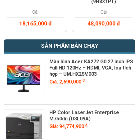
(9H8X1PT)
Cái
Cái
18,165,000
đ
48,090,000
đ
SẢN PHẨM BÁN CHẠY
Màn hình Acer KA272 G0 27 inch IPS
Full HD 120Hz – HDMI, VGA, loa tích
hợp – UM.HX2SV.003
đ
Giá: 2,690,000
HP Color LaserJet Enterprise
M750dn (D3L09A)
đ
Giá: 94,774,900