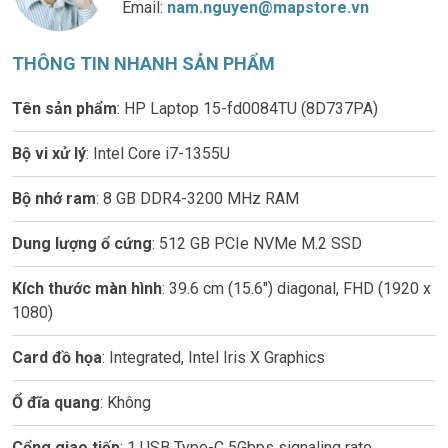
Email:
nam.nguyen@mapstore.vn
THÔNG TIN NHANH SẢN PHẨM
Tên sản phẩm
: HP Laptop 15-fd0084TU (8D737PA)
Bộ vi xử lý
: Intel Core i7-1355U
Bộ nhớ ram
: 8 GB DDR4-3200 MHz RAM
Dung lượng ổ cứng
: 512 GB PCIe NVMe M.2 SSD
Kích thước màn hình
: 39.6 cm (15.6") diagonal, FHD (1920 x
1080)
Card đồ họa
: Integrated, Intel Iris X Graphics
Ổ đĩa quang
: Không
Cổng giao tiếp
: 1 USB Type-C 5Gbps signaling rate