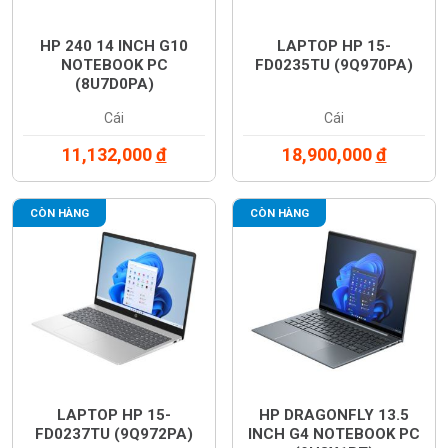
HP 240 14 INCH G10
LAPTOP HP 15-
NOTEBOOK PC
FD0235TU (9Q970PA)
(8U7D0PA)
Cái
Cái
11,132,000
đ
18,900,000
đ
CÒN HÀNG
CÒN HÀNG
LAPTOP HP 15-
HP DRAGONFLY 13.5
FD0237TU (9Q972PA)
INCH G4 NOTEBOOK PC