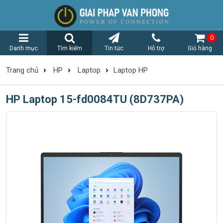
0
Danh mục
Tìm kiếm
Tin tức
Hỗ trợ
Giỏ hàng
›
›
›
Trang chủ
HP
Laptop
Laptop HP
HP Laptop 15-fd0084TU (8D737PA)