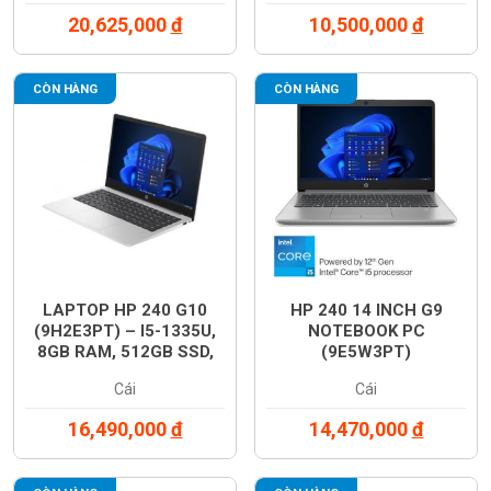
20,625,000
đ
10,500,000
đ
CÒN HÀNG
CÒN HÀNG
LAPTOP HP 240 G10
HP 240 14 INCH G9
(9H2E3PT) – I5-1335U,
NOTEBOOK PC
8GB RAM, 512GB SSD,
(9E5W3PT)
14 INCH FHD, WINDOWS
Cái
Cái
11, MÀU BẠC, CHÍNH
HÃNG
16,490,000
đ
14,470,000
đ