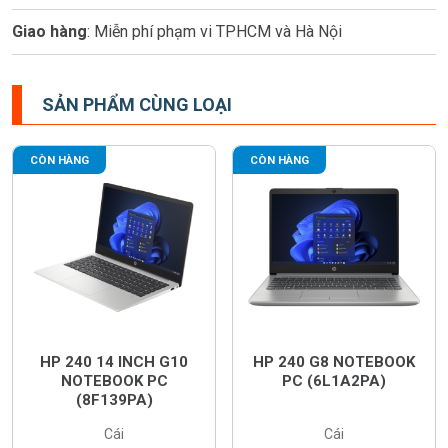
Giao hàng
: Miễn phí phạm vi TPHCM và Hà Nội
SẢN PHẨM CÙNG LOẠI
CÒN HÀNG
CÒN HÀNG
HP 240 14 INCH G10
HP 240 G8 NOTEBOOK
NOTEBOOK PC
PC (6L1A2PA)
(8F139PA)
Cái
Cái