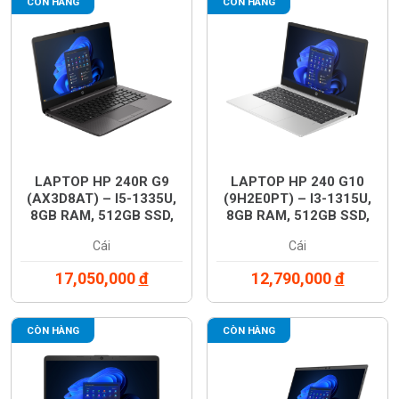
CÒN HÀNG
CÒN HÀNG
LAPTOP HP 240R G9
LAPTOP HP 240 G10
(AX3D8AT) – I5-1335U,
(9H2E0PT) – I3-1315U,
8GB RAM, 512GB SSD,
8GB RAM, 512GB SSD,
14 INCH FHD, WINDOWS
14 INCH FHD, WINDOWS
Cái
Cái
11, MÀU BẠC, CHÍNH
11, MÀU BẠC, CHÍNH
HÃNG
HÃNG
17,050,000
đ
12,790,000
đ
CÒN HÀNG
CÒN HÀNG