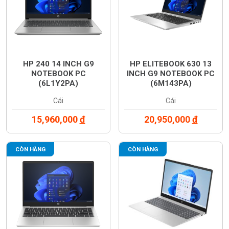
HP 240 14 INCH G9
HP ELITEBOOK 630 13
NOTEBOOK PC
INCH G9 NOTEBOOK PC
(6L1Y2PA)
(6M143PA)
Cái
Cái
15,960,000
đ
20,950,000
đ
CÒN HÀNG
CÒN HÀNG