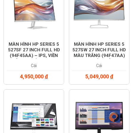
MÀN HÌNH HP SERIES 5
MÀN HÌNH HP SERIES 5
527SF 27 INCH FULL HD
527SW 27 INCH FULL HD
(94F45AA) – IPS, VIỀN
MÀU TRẮNG (94F47AA)
MỎNG, CHỐNG CHÓI,
– IPS, VIỀN MỎNG,
Cái
Cái
CHÍNH HÃNG
CHỐNG CHÓI, CHÍNH
HÃNG
4,950,000
đ
5,049,000
đ