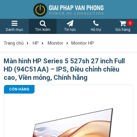
0
Danh mục
Tìm kiếm
Tin tức
Hỗ trợ
Giỏ hàng
›
›
›
Trang chủ
HP
Monitor
Monitor HP
Màn hình HP Series 5 527sh 27 inch Full
HD (94C51AA) – IPS, Điều chỉnh chiều
cao, Viền mỏng, Chính hãng
CÒN HÀNG