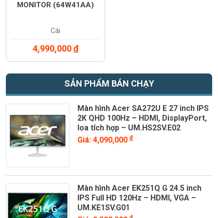
MONITOR (64W41AA)
Cái
4,990,000
đ
SẢN PHẨM BÁN CHẠY
Màn hình Acer SA272U E 27 inch IPS
2K QHD 100Hz – HDMI, DisplayPort,
loa tích hợp – UM.HS2SV.E02
đ
Giá: 4,090,000
Màn hình Acer EK251Q G 24.5 inch
IPS Full HD 120Hz – HDMI, VGA –
UM.KE1SV.G01
đ