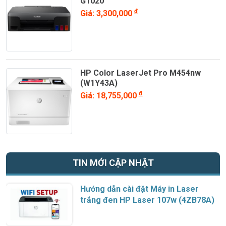
G1020
đ
Giá: 3,300,000
HP Color LaserJet Pro M454nw
(W1Y43A)
đ
Giá: 18,755,000
TIN MỚI CẬP NHẬT
Hướng dẫn cài đặt Máy in Laser
trắng đen HP Laser 107w (4ZB78A)