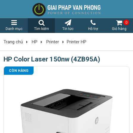
0
Danh mục
Tìm kiếm
Tin tức
Hỗ trợ
Giỏ hàng
›
›
›
Trang chủ
HP
Printer
Printer HP
HP Color Laser 150nw (4ZB95A)
CÒN HÀNG