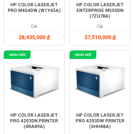
HP COLOR LASERJET
HP COLOR LASERJET
PRO M454DW (W1Y45A)
ENTERPRISE M555DN
(7ZU78A)
Cái
Cái
28,435,000
đ
37,510,000
đ
HÀNG MỚI
HÀNG MỚI
HP COLOR LASERJET
HP COLOR LASERJET
PRO 4203DN PRINTER
PRO 4203DW PRINTER
(4RA89A)
(5HH48A)