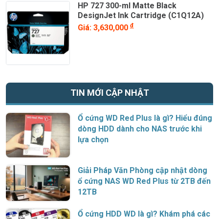
HP 727 300-ml Matte Black
DesignJet Ink Cartridge (C1Q12A)
đ
Giá: 3,630,000
TIN MỚI CẬP NHẬT
Ổ cứng WD Red Plus là gì? Hiểu đúng
dòng HDD dành cho NAS trước khi
lựa chọn
Giải Pháp Văn Phòng cập nhật dòng
ổ cứng NAS WD Red Plus từ 2TB đến
12TB
Ổ cứng HDD WD là gì? Khám phá các