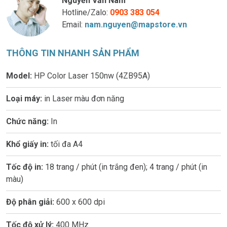
Nguyễn Văn Nam
Hotline/Zalo:
0903 383 054
Email:
nam.nguyen@mapstore.vn
THÔNG TIN NHANH SẢN PHẨM
Model:
HP Color Laser 150nw (4ZB95A)
Loại máy:
in Laser màu đơn năng
Chức năng:
In
Khổ giấy in:
tối đa A4
Tốc độ in:
18 trang / phút (in trắng đen); 4 trang / phút (in
màu)
Độ phân giải:
600 x 600 dpi
Tốc độ xử lý:
400 MHz