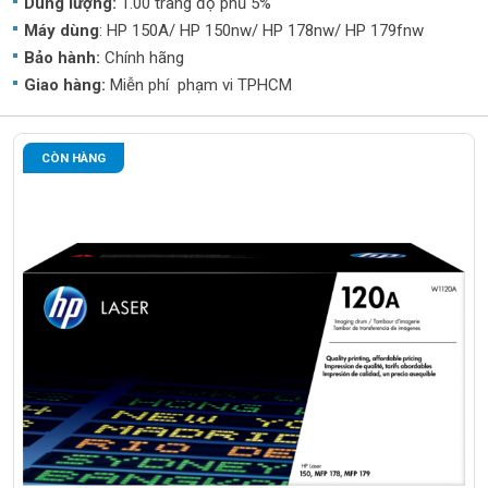
Dung lượng:
1.00 trang độ phủ 5%
Máy dùng
: HP 150A/ HP 150nw/ HP 178nw/ HP 179fnw
Bảo hành:
Chính hãng
Giao hàng:
Miễn phí phạm vi TPHCM
CÒN HÀNG