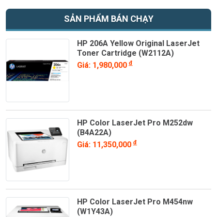
SẢN PHẨM BÁN CHẠY
HP 206A Yellow Original LaserJet
Toner Cartridge (W2112A)
đ
Giá: 1,980,000
HP Color LaserJet Pro M252dw
(B4A22A)
đ
Giá: 11,350,000
HP Color LaserJet Pro M454nw
(W1Y43A)