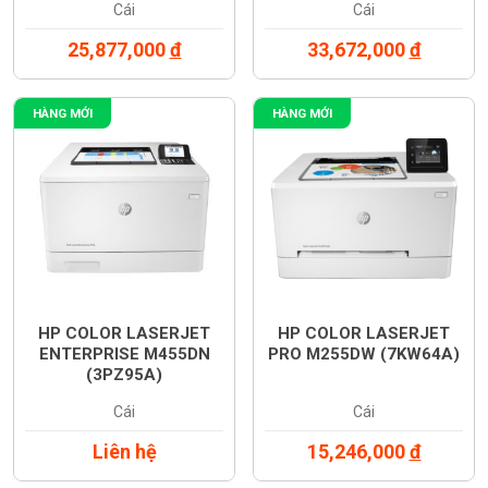
Cái
Cái
25,877,000
đ
33,672,000
đ
HÀNG MỚI
HÀNG MỚI
HP COLOR LASERJET
HP COLOR LASERJET
ENTERPRISE M455DN
PRO M255DW (7KW64A)
(3PZ95A)
Cái
Cái
Liên hệ
15,246,000
đ