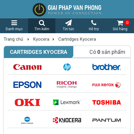
0
Danh mục
Tìm kiếm
Tin tức
Hỗ trợ
Giỏ hàng
›
›
Trang chủ
Kyocera
Cartridges Kyocera
CARTRIDGES KYOCERA
Có
0
sản phẩm