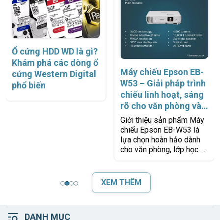
Ổ cứng HDD WD là gì?
Khám phá các dòng ổ
Máy chiếu Epson EB-
cứng Western Digital
W53 – Giải pháp trình
phổ biến
chiếu linh hoạt, sáng
rõ cho văn phòng và
lớp học
Giới thiệu sản phẩm Máy
chiếu Epson EB-W53 là
lựa chọn hoàn hảo dành
cho văn phòng, lớp học và
phòng họp nhờ khả năng
hiển thị sáng rõ, bền bỉ và
dễ
XEM THÊM
DANH MỤC