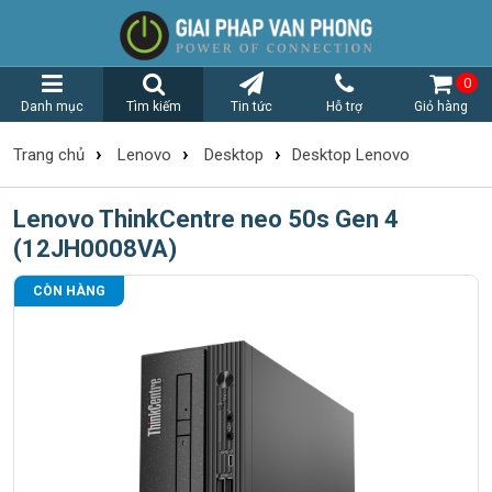
0
Danh mục
Tìm kiếm
Tin tức
Hỗ trợ
Giỏ hàng
›
›
›
Trang chủ
Lenovo
Desktop
Desktop Lenovo
Lenovo ThinkCentre neo 50s Gen 4
(12JH0008VA)
CÒN HÀNG