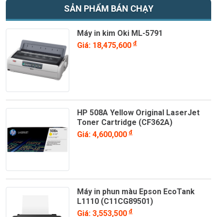
SẢN PHẨM BÁN CHẠY
Máy in kim Oki ML-5791
đ
Giá: 18,475,600
HP 508A Yellow Original LaserJet
Toner Cartridge (CF362A)
đ
Giá: 4,600,000
Máy in phun màu Epson EcoTank
L1110 (C11CG89501)
đ
Giá: 3,553,500