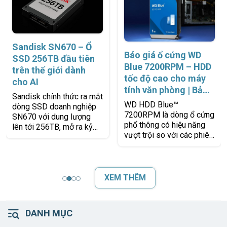
Sandisk SN670 – Ổ
Báo giá ổ cứng WD
SSD 256TB đầu tiên
Blue 7200RPM – HDD
trên thế giới dành
tốc độ cao cho máy
cho AI
tính văn phòng | Bảo
Sandisk chính thức ra mắt
hành 2 năm 1 đổi 1 |
WD HDD Blue™
dòng SSD doanh nghiệp
Chính hãng Western
7200RPM là dòng ổ cứng
SN670 với dung lượng
Digital
phổ thông có hiệu năng
lên tới 256TB, mở ra kỷ
vượt trội so với các phiên
nguyên mới cho lưu trữ
bản 5400RPM, giúp cải
dữ liệu quy mô lớn. Đây là
thiện tốc độ khởi động hệ
giải
điều hành, truy
XEM THÊM
DANH MỤC