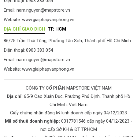
Điện thoại: 0903 383 054
Email:
nam.nguyen@mapstore.vn
Website:
www.giaiphapvanphong.vn
ĐỊA CHỈ GIAO DỊCH
TP. HCM
86/25 Trần Thái Tông, Phường Tân Sơn, Thành phố Hồ Chí Minh
Điện thoại: 0903 383 054
Email:
nam.nguyen@mapstore.vn
Website:
www.giaiphapvanphong.vn
CÔNG TY CỔ PHẦN MAPSTORE VIỆT NAM
Địa chỉ:
65/9 Cao Xuân Dục, Phường Phú Định, Thành phố Hồ
Chí Minh, Việt Nam
Giấy chứng nhận đăng ký kinh doanh cấp ngày 04/12/2023
Mã số thuế doanh nghiệp:
0317781546 cấp ngày 04/12/2023 -
nơi cấp Sở KH & ĐT TP.HCM