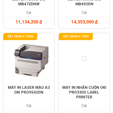
MB472DNW
MB492DN
Cái
Cái
11,134,200
đ
14,353,000
đ
ĐẶT HÀNG 6 TUẦN
ĐẶT HÀNG 6 TUẦN
MÁY IN LASER MÀU A3
MÁY IN NHÃN CUỘN OKI
OKI PRO9542DN
PRO330S LABEL
PRINTER
Cái
Cái