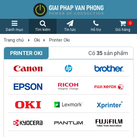
0
Danh mục
Tìm kiếm
Tin tức
Hỗ trợ
Giỏ hàng
›
›
Trang chủ
Oki
Printer Oki
PRINTER OKI
Có
35
sản phẩm