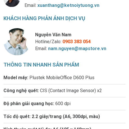
Email:
xuanthang@ketnoiytuong.vn
KHÁCH HÀNG PHẢN ÁNH DỊCH VỤ
Nguyễn Văn Nam
Hotline/Zalo:
0903 383 054
Email:
nam.nguyen@mapstore.vn
THÔNG TIN NHANH SẢN PHẨM
Model máy:
Plustek MobileOffice D600 Plus
Công nghệ quét:
CIS (Contact Image Sensor) x2
Độ phân giải quang học:
600 dpi
Tốc độ quét:
2.2 giây/trang (A6, 300dpi, màu)