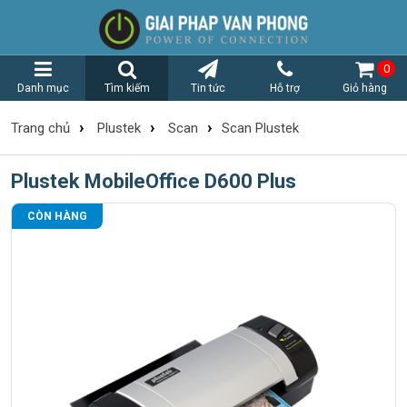
0
Danh mục
Tìm kiếm
Tin tức
Hỗ trợ
Giỏ hàng
›
›
›
Trang chủ
Plustek
Scan
Scan Plustek
Plustek MobileOffice D600 Plus
CÒN HÀNG