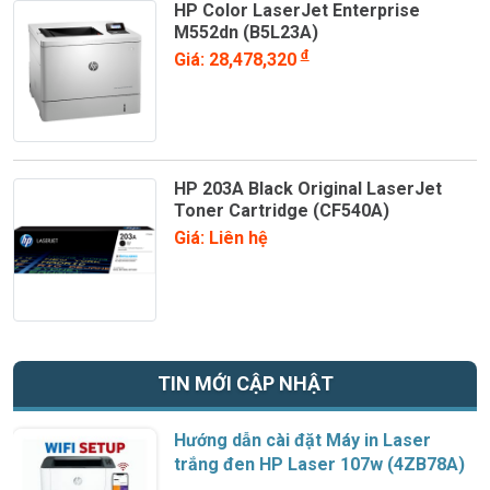
HP Color LaserJet Enterprise
M552dn (B5L23A)
đ
Giá: 28,478,320
HP 203A Black Original LaserJet
Toner Cartridge (CF540A)
Giá: Liên hệ
TIN MỚI CẬP NHẬT
Hướng dẫn cài đặt Máy in Laser
trắng đen HP Laser 107w (4ZB78A)