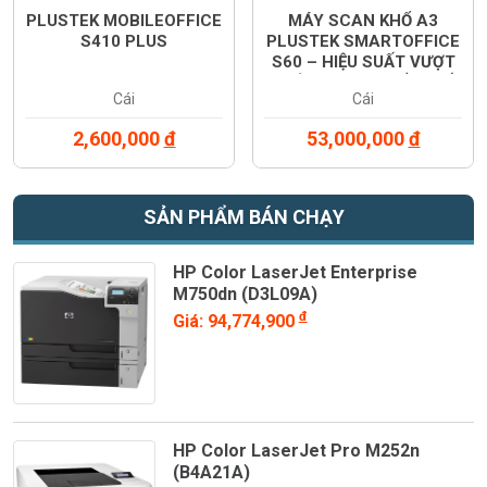
PLUSTEK MOBILEOFFICE
MÁY SCAN KHỔ A3
S410 PLUS
PLUSTEK SMARTOFFICE
S60 – HIỆU SUẤT VƯỢT
TRỘI CHO NHU CẦU SỐ
Cái
Cái
HÓA TÀI LIỆU KHỔ LỚN
2,600,000
đ
53,000,000
đ
SẢN PHẨM BÁN CHẠY
HP Color LaserJet Enterprise
M750dn (D3L09A)
đ
Giá: 94,774,900
HP Color LaserJet Pro M252n
(B4A21A)