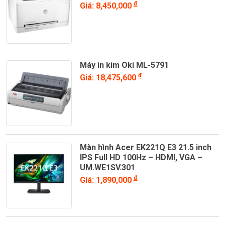
đ
Giá: 8,450,000
Máy in kim Oki ML-5791
đ
Giá: 18,475,600
Màn hình Acer EK221Q E3 21.5 inch
IPS Full HD 100Hz – HDMI, VGA –
UM.WE1SV.301
đ
Giá: 1,890,000