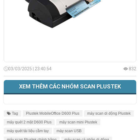
03/03/2025 | 23:40:54
832
XEM THÊM CÁC NHÓM SCAN PLUSTEK
Tag
Plustek MobileOffice D600 Plus
máy scan di động Plustek
máy quét 2 mặt D600 Plus
máy scan mini Plustek
máy quét tài liệu cầm tay
máy scan USB
máy scan Plustek chính hãng
máy scan cá nhân di động