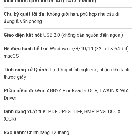
Kích thước quét tối đa:
A6 (105 x 148mm)
Chu kỳ quét tối đa:
Không giới hạn, phù hợp nhu cầu di
động & văn phòng
Giao diện kết nối:
USB 2.0 (không cần nguồn điện ngoài)
Hệ điều hành hỗ trợ:
Windows 7/8/10/11 (32-bit & 64-bit),
macOS
Tính năng xử lý ảnh:
Tự động chỉnh nghiêng, nhận diện kích
thước giấy
Phần mềm đi kèm:
ABBYY FineReader OCR, TWAIN & WIA
Driver
Định dạng xuất file:
PDF, JPEG, TIFF, BMP, PNG, DOCX
(OCR)
Bảo hành:
Chính hãng 12 tháng