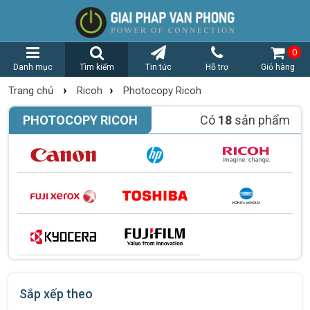
0
Danh mục
Tìm kiếm
Tin tức
Hỗ trợ
Giỏ hàng
›
›
Trang chủ
Ricoh
Photocopy Ricoh
PHOTOCOPY RICOH
Có
18
sản phẩm
Sắp xếp theo