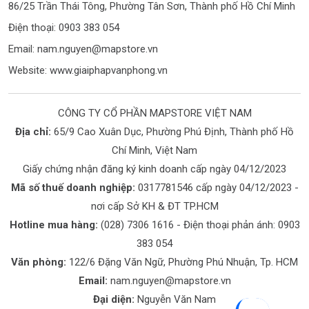
86/25 Trần Thái Tông, Phường Tân Sơn, Thành phố Hồ Chí Minh
Điện thoại: 0903 383 054
Email:
nam.nguyen@mapstore.vn
Website:
www.giaiphapvanphong.vn
CÔNG TY CỔ PHẦN MAPSTORE VIỆT NAM
Địa chỉ:
65/9 Cao Xuân Dục, Phường Phú Định, Thành phố Hồ
Chí Minh, Việt Nam
Giấy chứng nhận đăng ký kinh doanh cấp ngày 04/12/2023
Mã số thuế doanh nghiệp:
0317781546 cấp ngày 04/12/2023 -
nơi cấp Sở KH & ĐT TP.HCM
Hotline mua hàng:
(028) 7306 1616
- Điện thoại phản ánh:
0903
383 054
Văn phòng:
122/6 Đặng Văn Ngữ, Phường Phú Nhuận, Tp. HCM
Email:
nam.nguyen@mapstore.vn
Đại diện:
Nguyễn Văn Nam