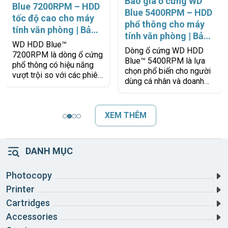
Báo giá ổ cứng WD
Blue 7200RPM – HDD
Blue 5400RPM – HDD
tốc độ cao cho máy
phổ thông cho máy
tính văn phòng | Bảo
tính văn phòng | Bảo
hành 2 năm 1 đổi 1 |
WD HDD Blue™
hành 2 năm 1 đổi 1 |
Dòng ổ cứng WD HDD
Chính hãng Western
7200RPM là dòng ổ cứng
Chính hãng Western
Blue™ 5400RPM là lựa
Digital
phổ thông có hiệu năng
Digital
chọn phổ biến cho người
vượt trội so với các phiên
dùng cá nhân và doanh
bản 5400RPM, giúp cải
nghiệp đang tìm kiếm một
thiện tốc độ khởi động hệ
giải pháp lưu trữ ổn định,
điều hành, truy
tiết kiệm
XEM THÊM
DANH MỤC
Photocopy
Printer
Cartridges
Accessories