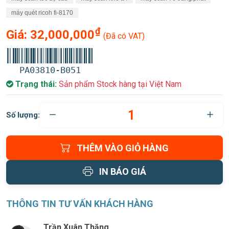
máy quét ricoh fi‑8170
₫
Giá:
32,000,000
(Đã có VAT)
PA03810-B051
Trạng thái:
Sản phẩm Stock hàng tại Việt Nam
Số lượng:
THÊM VÀO GIỎ HÀNG
IN BÁO GIÁ
THÔNG TIN TƯ VẤN KHÁCH HÀNG
Trần Xuân Thăng