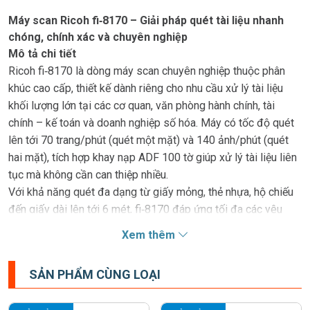
Máy scan Ricoh fi‑8170 – Giải pháp quét tài liệu nhanh
chóng, chính xác và chuyên nghiệp
Mô tả chi tiết
Ricoh fi‑8170 là dòng máy scan chuyên nghiệp thuộc phân
khúc cao cấp, thiết kế dành riêng cho nhu cầu xử lý tài liệu
khối lượng lớn tại các cơ quan, văn phòng hành chính, tài
chính – kế toán và doanh nghiệp số hóa. Máy có tốc độ quét
lên tới 70 trang/phút (quét một mặt) và 140 ảnh/phút (quét
hai mặt), tích hợp khay nạp ADF 100 tờ giúp xử lý tài liệu liên
tục mà không cần can thiệp nhiều.
Với khả năng quét đa dạng từ giấy mỏng, thẻ nhựa, hộ chiếu
đến giấy dài lên tới 6 mét, fi‑8170 đáp ứng tối đa các yêu
cầu nghiệp vụ khắt khe. Thiết bị hỗ trợ kết nối USB 3.2 và
Xem thêm
mạng LAN tốc độ cao, tích hợp màn hình LCD và phần mềm
xử lý ảnh thông minh, giúp thao tác nhanh, đơn giản và tối ưu
SẢN PHẨM CÙNG LOẠI
hiệu suất làm việc.