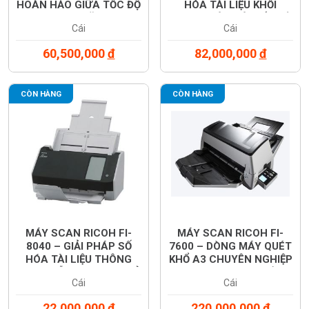
HOÀN HẢO GIỮA TỐC ĐỘ
HÓA TÀI LIỆU KHỐI
VÀ ĐA NĂNG
LƯỢNG LỚN VỚI TỐC ĐỘ
Cái
Cái
VƯỢT TRỘI
60,500,000
đ
82,000,000
đ
CÒN HÀNG
CÒN HÀNG
MÁY SCAN RICOH FI-
MÁY SCAN RICOH FI-
8040 – GIẢI PHÁP SỐ
7600 – DÒNG MÁY QUÉT
HÓA TÀI LIỆU THÔNG
KHỔ A3 CHUYÊN NGHIỆP
MINH, DỄ DÀNG CHIA SẺ
CHO DOANH NGHIỆP
Cái
Cái
QUA MẠNG LAN
LỚN
22,000,000
đ
220,000,000
đ