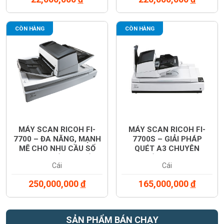
CÒN HÀNG
CÒN HÀNG
MÁY SCAN RICOH FI-
MÁY SCAN RICOH FI-
7700 – ĐA NĂNG, MẠNH
7700S – GIẢI PHÁP
MẼ CHO NHU CẦU SỐ
QUÉT A3 CHUYÊN
HÓA CHUYÊN NGHIỆP
NGHIỆP DÀNH CHO
Cái
Cái
DOANH NGHIỆP
250,000,000
đ
165,000,000
đ
SẢN PHẨM BÁN CHẠY