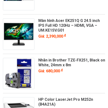
Màn hình Acer EK251Q G 24.5 inch
IPS Full HD 120Hz – HDMI, VGA –
UM.KE1SV.G01
đ
Giá: 2,390,000
Nhãn in Brother TZE-FX251, Black on
White, 24mm x 8m
đ
Giá: 680,000
HP Color LaserJet Pro M252n
(B4A21A)