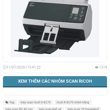
11/07/2025 | 13:41:22
1319
XEM THÊM CÁC NHÓM SCAN RICOH
Tag
máy scan ricoh fi‑8170
ricoh fi‑8170 chính hãng
máy scan tốc độ cao
máy scan khổ a4
máy scan 70 trang/phút