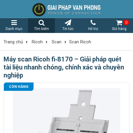
0
Danh mục
Tìm kiếm
Tin tức
Hỗ trợ
Giỏ hàng
›
›
›
Trang chủ
Ricoh
Scan
Scan Ricoh
Máy scan Ricoh fi‑8170 – Giải pháp quét
tài liệu nhanh chóng, chính xác và chuyên
nghiệp
CÒN HÀNG