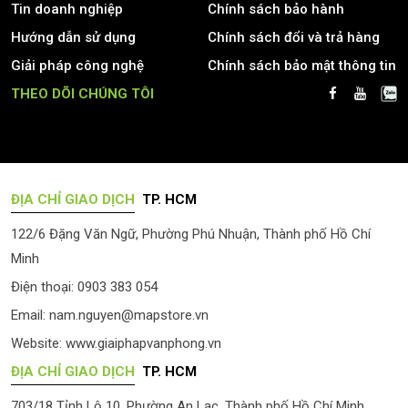
Tin doanh nghiệp
Chính sách bảo hành
Hướng dẫn sử dụng
Chính sách đổi và trả hàng
Giải pháp công nghệ
Chính sách bảo mật thông tin
THEO DÕI CHÚNG TÔI
ĐỊA CHỈ GIAO DỊCH
TP. HCM
122/6 Đặng Văn Ngữ, Phường Phú Nhuận, Thành phố Hồ Chí
Minh
Điện thoại: 0903 383 054
Email:
nam.nguyen@mapstore.vn
Website:
www.giaiphapvanphong.vn
ĐỊA CHỈ GIAO DỊCH
TP. HCM
703/18 Tỉnh Lộ 10, Phường An Lạc, Thành phố Hồ Chí Minh