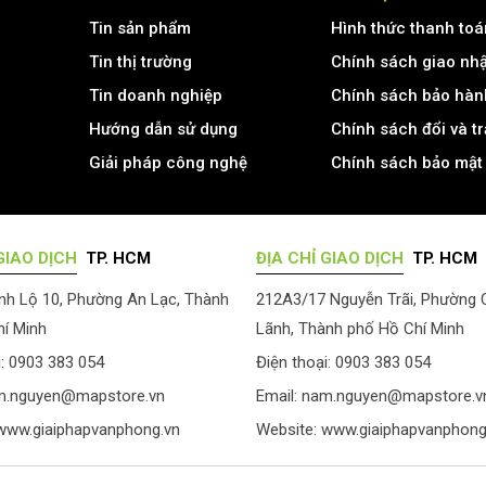
Tin sản phẩm
Hình thức thanh toá
Tin thị trường
Chính sách giao nh
Tin doanh nghiệp
Chính sách bảo hàn
Hướng dẫn sử dụng
Chính sách đổi và t
Giải pháp công nghệ
Chính sách bảo mật 
GIAO DỊCH
TP. HCM
ĐỊA CHỈ GIAO DỊCH
TP. HCM
nh Lộ 10, Phường An Lạc, Thành
212A3/17 Nguyễn Trãi, Phường
í Minh
Lãnh, Thành phố Hồ Chí Minh
i: 0903 383 054
Điện thoại: 0903 383 054
m.nguyen@mapstore.vn
Email:
nam.nguyen@mapstore.v
www.giaiphapvanphong.vn
Website:
www.giaiphapvanphong