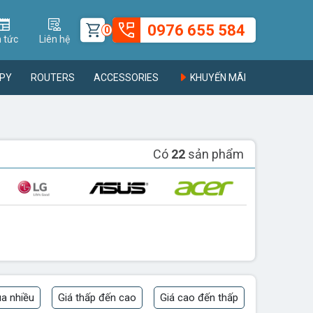
0976 655 584
0
n tức
Liên hệ
PY
ROUTERS
ACCESSORIES
KHUYẾN MÃI
Có
22
sản phẩm
a nhiều
Giá thấp đến cao
Giá cao đến thấp