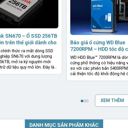
sk SN670 – Ổ SSD 256TB
Báo giá ổ cứng WD Blue
ên trên thế giới dành cho
7200RPM – HDD tốc độ 
 chính thức ra mắt dòng SSD
cho máy tính văn phòng 
ghiệp SN670 với dung lượng
WD HDD Blue™ 7200RPM là dò
hành 2 năm 1 đổi 1 | Chí
 256TB, mở ra kỷ nguyên mới
cứng phổ thông có hiệu năng v
trữ dữ liệu quy mô lớn. Đây là
Western Digital
so với các phiên bản 5400RPM,
cải thiện tốc độ khởi động hệ 
hành, truy
XEM THÊM
DANH MỤC SẢN PHẨM KHÁC