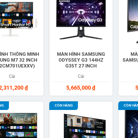
ÌNH THÔNG MINH
MÀN HÌNH SAMSUNG
MÀ
UNG M7 32 INCH
ODYSSEY G3 144HZ
SAMSU
32CM701UEXXV)
G35T 27 INCH
(LF27G35TFWEXXV)
(LC
Cái
Cái
2,311,200
đ
5,665,000
đ
NG
CÒN HÀNG
CÒN HÀ