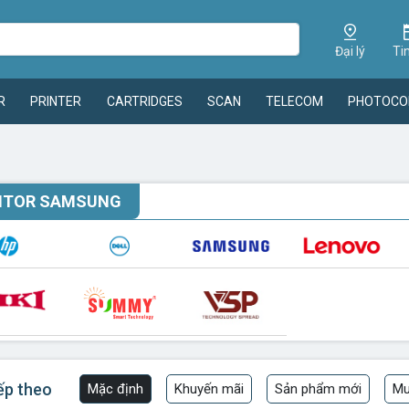
Đại lý
Ti
R
PRINTER
CARTRIDGES
SCAN
TELECOM
PHOTOCO
ITOR SAMSUNG
ếp theo
Mặc định
Khuyến mãi
Sản phẩm mới
Mu