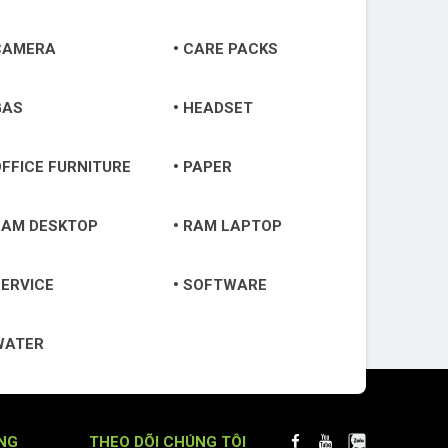
CAMERA
CARE PACKS
GAS
HEADSET
FFICE FURNITURE
PAPER
RAM DESKTOP
RAM LAPTOP
ERVICE
SOFTWARE
WATER
NG
THEO DÕI CHÚNG TÔI