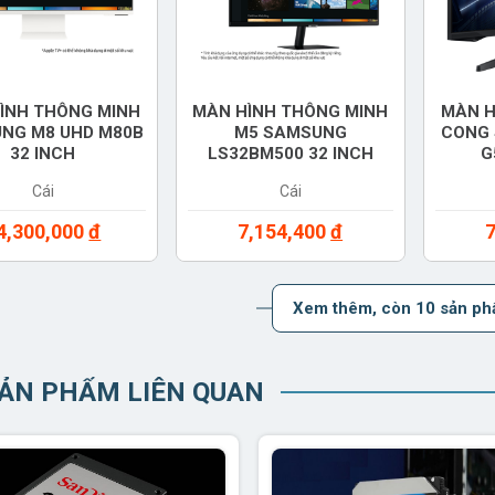
ÌNH THÔNG MINH
MÀN HÌNH THÔNG MINH
MÀN H
NG M8 UHD M80B
M5 SAMSUNG
CONG
32 INCH
LS32BM500 32 INCH
G
32BM801UEXXV)
(LS32BM500EEXXV)
(LC
Cái
Cái
4,300,000
đ
7,154,400
đ
Xem thêm
, còn 10 sản p
SẢN PHẨM LIÊN QUAN