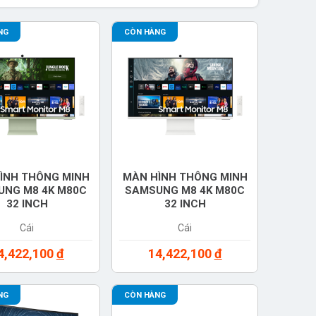
NG
CÒN HÀNG
ÌNH THÔNG MINH
MÀN HÌNH THÔNG MINH
UNG M8 4K M80C
SAMSUNG M8 4K M80C
32 INCH
32 INCH
32CM80GUEXXV)
(LS32CM801UEXXV)
Cái
Cái
4,422,100
đ
14,422,100
đ
NG
CÒN HÀNG