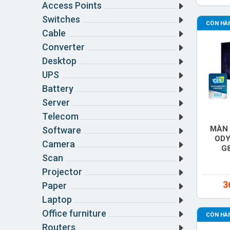
Access Points
Switches
CÒN HÀ
Cable
Converter
Desktop
UPS
Battery
Server
Telecom
MÀN 
Software
ODY
Camera
G
Scan
(LS
Projector
3
Paper
Laptop
Office furniture
CÒN HÀ
Routers