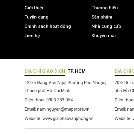
Giới thiệu
Thương hiệu
Tuyển dụng
Sản phẩm
Chính sách hoạt động
Nhà cung cấp
Liên hệ
Khuyến mãi
ĐỊA CHỈ GIAO DỊCH
TP. HCM
ĐỊA CHỈ 
122/6 Đặng Văn Ngữ, Phường Phú Nhuận,
703/18 Tỉ
Thành phố Hồ Chí Minh
phố Hồ Ch
Điện thoại: 0903 383 054
Điện thoạ
Email:
nam.nguyen@mapstore.vn
Email:
na
Website:
www.giaiphapvanphong.vn
Website: