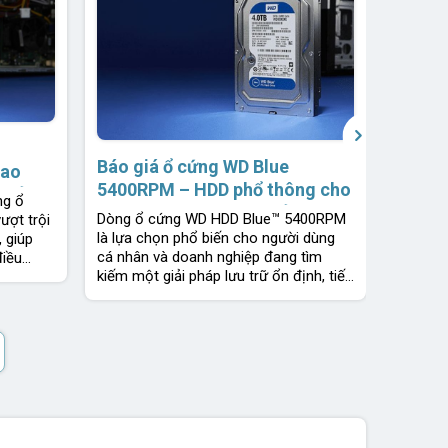
Báo g
hiệu 
Works
Dòng WD
1 đổi 
inch ca
Digita
thiết k
để bàn,
›
Báo giá ổ cứng WD Blue
cao
5400RPM – HDD phổ thông cho
| Bảo
ng ổ
máy tính văn phòng | Bảo hành
nh hãng
Dòng ổ cứng WD HDD Blue™ 5400RPM
ượt trội
2 năm 1 đổi 1 | Chính hãng
là lựa chọn phổ biến cho người dùng
 giúp
Western Digital
cá nhân và doanh nghiệp đang tìm
điều
kiếm một giải pháp lưu trữ ổn định, tiết
kiệm