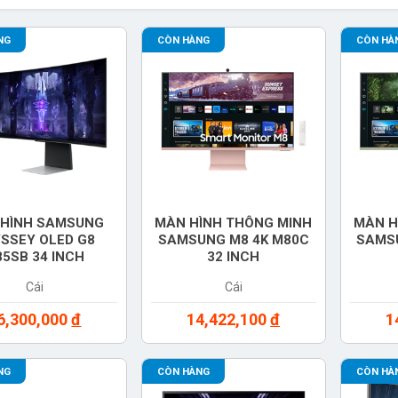
NG
CÒN HÀNG
CÒN HÀ
HÌNH SAMSUNG
MÀN HÌNH THÔNG MINH
MÀN H
SSEY OLED G8
SAMSUNG M8 4K M80C
SAMS
85SB 34 INCH
32 INCH
34BG850SEXXV)
(LS32CM80PUEXXV)
(LS
Cái
Cái
6,300,000
đ
14,422,100
đ
1
NG
CÒN HÀNG
CÒN HÀ