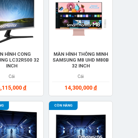
N HÌNH CONG
MÀN HÌNH THÔNG MINH
NG LC32R500 32
SAMSUNG M8 UHD M80B
INCH
32 INCH
32R500FHEXXV)
(LS32BM80PUEXXV)
Cái
Cái
5,115,000
đ
14,300,000
đ
NG
CÒN HÀNG