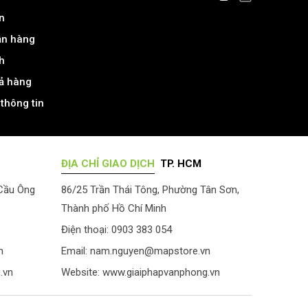
n
ận hàng
h
rả hàng
thông tin
ĐỊA CHỈ GIAO DỊCH
TP. HCM
 Cầu Ông
86/25 Trần Thái Tông, Phường Tân Sơn,
Thành phố Hồ Chí Minh
Điện thoại: 0903 383 054
n
Email:
nam.nguyen@mapstore.vn
.vn
Website:
www.giaiphapvanphong.vn