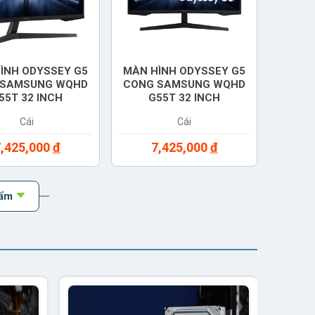
ÌNH ODYSSEY G5
MÀN HÌNH ODYSSEY G5
 SAMSUNG WQHD
CONG SAMSUNG WQHD
55T 32 INCH
G55T 32 INCH
32G55TQWEXXV)
(LC32G55TQBEXXV)
Cái
Cái
7,425,000
đ
7,425,000
đ
hẩm