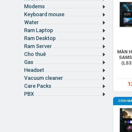
Modems
Keyboard mouse
Water
Ram Laptop
Ram Desktop
Ram Server
MÀN H
Cho thuê
SAMS
Gas
(LS
Headset
Vacuum cleaner
1
Care Packs
PBX
CÒN HÀ