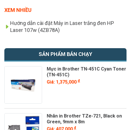
XEM NHIỀU
Hướng dẫn cài đặt Máy in Laser trắng đen HP
Laser 107w (4ZB78A)
SẢN PHẨM BÁN CHẠY
Mực in Brother TN-451C Cyan Toner
(TN-451C)
đ
Giá: 1,375,000
Nhãn in Brother TZe-721, Black on
Green, 9mm x 8m
đ
Giá: 407,000