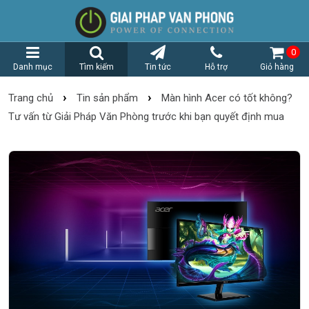
0
Danh mục
Tìm kiếm
Tin tức
Hỗ trợ
Giỏ hàng
›
›
Trang chủ
Tin sản phẩm
Màn hình Acer có tốt không?
Tư vấn từ Giải Pháp Văn Phòng trước khi bạn quyết định mua