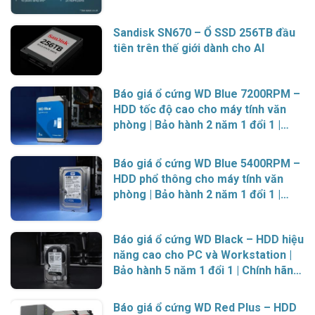
Sandisk SN670 – Ổ SSD 256TB đầu
tiên trên thế giới dành cho AI
Báo giá ổ cứng WD Blue 7200RPM –
HDD tốc độ cao cho máy tính văn
phòng | Bảo hành 2 năm 1 đổi 1 |
Chính hãng Western Digital
Báo giá ổ cứng WD Blue 5400RPM –
HDD phổ thông cho máy tính văn
phòng | Bảo hành 2 năm 1 đổi 1 |
Chính hãng Western Digital
Báo giá ổ cứng WD Black – HDD hiệu
năng cao cho PC và Workstation |
Bảo hành 5 năm 1 đổi 1 | Chính hãng
Western Digital
Báo giá ổ cứng WD Red Plus – HDD