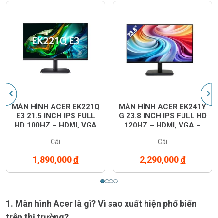
‹
›
MÀN HÌNH ACER EK221Q
MÀN HÌNH ACER EK241Y
E3 21.5 INCH IPS FULL
G 23.8 INCH IPS FULL HD
HD 100HZ – HDMI, VGA
120HZ – HDMI, VGA –
– UM.WE1SV.301
UM.QE1SV.G01
Cái
Cái
1,890,000
đ
2,290,000
đ
1. Màn hình Acer là gì? Vì sao xuất hiện phổ biến
trên thị trường?