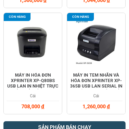
1,500,000
đ
1,044,000
đ
CÒN HÀNG
CÒN HÀNG
MÁY IN HÓA ĐƠN
MÁY IN TEM NHÃN VÀ
XPRINTER XP-Q80BS
HÓA ĐƠN XPRINTER XP-
USB LAN IN NHIỆT TRỰC
365B USB LAN SERIAL IN
TIẾP KHỔ GIẤY 80MM
NHIỆT TRỰC TIẾP KHỔ
Cái
Cái
80MM
708,000
đ
1,260,000
đ
SẢN PHẨM BÁN CHẠY