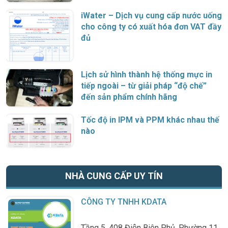
iWater – Dịch vụ cung cấp nước uống
cho công ty có xuất hóa đơn VAT đầy
đủ
Lịch sử hình thành hệ thống mực in
tiếp ngoài – từ giải pháp “độ chế”
đến sản phẩm chính hãng
Tốc độ in IPM và PPM khác nhau thế
nào
NHÀ CUNG CẤP UY TÍN
CÔNG TY TNHH KDATA
Tầng 5, 408 Điện Biên Phủ, Phường 11,