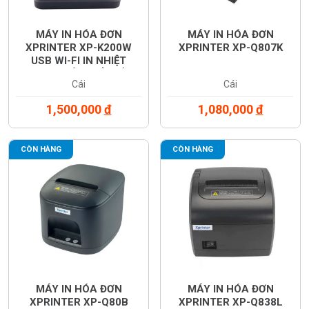
MÁY IN HÓA ĐƠN
MÁY IN HÓA ĐƠN
XPRINTER XP-K200W
XPRINTER XP-Q807K
USB WI-FI IN NHIỆT
TRỰC TIẾP KHỔ GIẤY
Cái
Cái
80MM
1,500,000
đ
1,080,000
đ
CÒN HÀNG
CÒN HÀNG
MÁY IN HÓA ĐƠN
MÁY IN HÓA ĐƠN
XPRINTER XP-Q80B
XPRINTER XP-Q838L