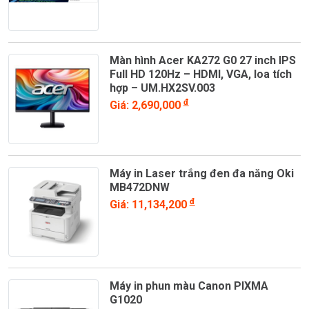
Màn hình Acer KA272 G0 27 inch IPS
Full HD 120Hz – HDMI, VGA, loa tích
hợp – UM.HX2SV.003
đ
Giá: 2,690,000
Máy in Laser trắng đen đa năng Oki
MB472DNW
đ
Giá: 11,134,200
Máy in phun màu Canon PIXMA
G1020