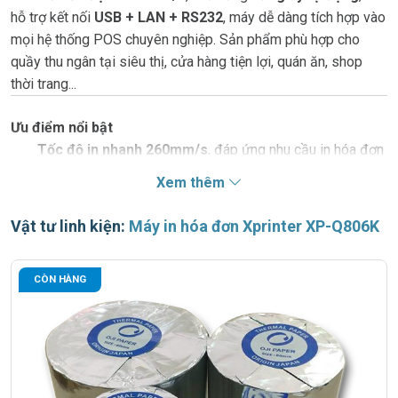
hỗ trợ kết nối
USB + LAN + RS232
, máy dễ dàng tích hợp vào
mọi hệ thống POS chuyên nghiệp. Sản phẩm phù hợp cho
quầy thu ngân tại siêu thị, cửa hàng tiện lợi, quán ăn, shop
thời trang...
Ưu điểm nổi bật
Tốc độ in nhanh 260mm/s
, đáp ứng nhu cầu in hóa đơn
liên tục trong giờ cao điểm.
Xem thêm
Tự động cắt giấy
, giúp thao tác thanh toán nhanh gọn,
chuyên nghiệp hơn.
Vật tư linh kiện:
Máy in hóa đơn Xprinter XP-Q806K
Đa kết nối (USB + LAN + RS232)
, dễ dàng tích hợp hệ
thống bán hàng offline và online.
CÒN HÀNG
Độ phân giải 203 dpi
, cho chất lượng in rõ ràng, hỗ trợ in
mã vạch, logo, QR code.
Thiết kế bền bỉ, nhỏ gọn
, phù hợp không gian quầy thu
ngân hiện đại.
Tương thích tốt với nhiều phần mềm POS tại Việt
Nam
như KiotViet, Sapo, POS365,...