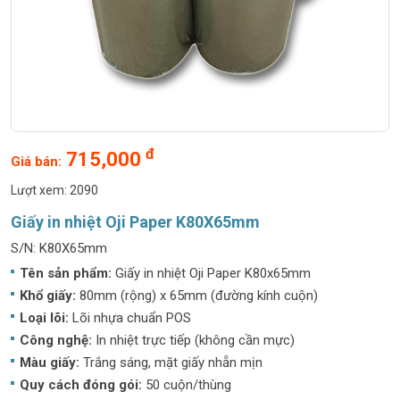
đ
715,000
Giá bán:
Lượt xem: 2090
Giấy in nhiệt Oji Paper K80X65mm
S/N: K80X65mm
Tên sản phẩm:
Giấy in nhiệt Oji Paper K80x65mm
Khổ giấy:
80mm (rộng) x 65mm (đường kính cuộn)
Loại lõi:
Lõi nhựa chuẩn POS
Công nghệ:
In nhiệt trực tiếp (không cần mực)
Màu giấy:
Trắng sáng, mặt giấy nhẵn mịn
Quy cách đóng gói:
50 cuộn/thùng