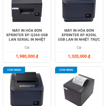
MÁY IN HÓA ĐƠN
MÁY IN HÓA ĐƠN
XPRINTER XP-Q260 USB
XPRINTER XP-K200L
LAN SERIAL IN NHIỆT
USB LAN IN NHIỆT TRỰC
TRỰC TIẾP KHỔ GIẤY
TIẾP KHỔ GIẤY 80MM
Cái
Cái
80MM
1,980,000
đ
1,320,000
đ
CÒN HÀNG
CÒN HÀNG