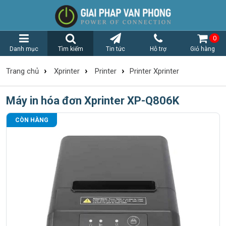
0
Danh mục
Tìm kiếm
Tin tức
Hỗ trợ
Giỏ hàng
›
›
›
Trang chủ
Xprinter
Printer
Printer Xprinter
Máy in hóa đơn Xprinter XP-Q806K
CÒN HÀNG