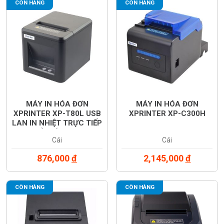
CÒN HÀNG
CÒN HÀNG
MÁY IN HÓA ĐƠN
MÁY IN HÓA ĐƠN
XPRINTER XP-T80L USB
XPRINTER XP-C300H
LAN IN NHIỆT TRỰC TIẾP
KHỔ GIẤY 80MM
Cái
Cái
876,000
đ
2,145,000
đ
CÒN HÀNG
CÒN HÀNG