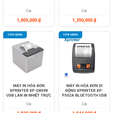
Cái
Cái
1,005,000
đ
1,350,000
đ
CÒN HÀNG
CÒN HÀNG
MÁY IN HÓA ĐƠN
MÁY IN HÓA ĐƠN DI
XPRINTER XP-Q809K
ĐỘNG XPRINTER XP-
USB LAN IN NHIỆT TRỰC
P502A BLUETOOTH USB
TIẾP KHỔ GIẤY 80MM
IN NHIỆT TRỰC TIẾP KHỔ
Cái
Cái
GIẤY 58MM