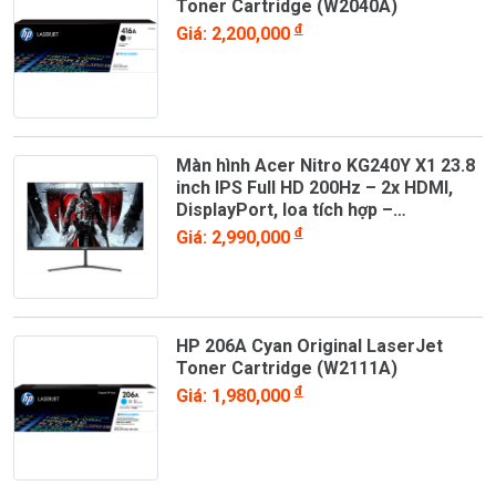
Toner Cartridge (W2040A)
đ
Giá: 2,200,000
Màn hình Acer Nitro KG240Y X1 23.8
inch IPS Full HD 200Hz – 2x HDMI,
DisplayPort, loa tích hợp –
UM.QX0SV.101
đ
Giá: 2,990,000
HP 206A Cyan Original LaserJet
Toner Cartridge (W2111A)
đ
Giá: 1,980,000