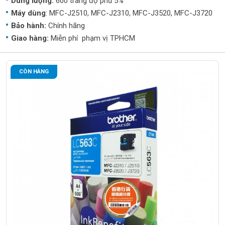
Dung lượng:
600 trang độ phủ 5%
Máy dùng
: MFC-J2510, MFC-J2310, MFC-J3520, MFC-J3720
Bảo hành:
Chính hãng
Giao hàng:
Miễn phí phạm vị TPHCM
CÒN HÀNG