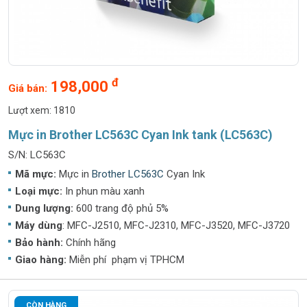
đ
198,000
Giá bán:
Lượt xem: 1810
Mực in Brother LC563C Cyan Ink tank (LC563C)
S/N: LC563C
Mã mực:
Mực in
Brother LC563C
Cyan Ink
Loại mực:
In phun màu xanh
Dung lượng:
600 trang độ phủ 5%
Máy dùng
: MFC-J2510, MFC-J2310, MFC-J3520, MFC-J3720
Bảo hành:
Chính hãng
Giao hàng:
Miễn phí phạm vị TPHCM
CÒN HÀNG