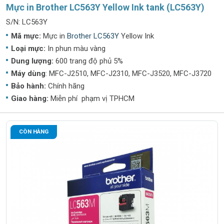
Mực in Brother LC563Y Yellow Ink tank (LC563Y)
S/N: LC563Y
Mã mực:
Mực in
Brother LC563Y
Yellow Ink
Loại mực:
In phun màu vàng
Dung lượng:
600 trang độ phủ 5%
Máy dùng
: MFC-J2510, MFC-J2310, MFC-J3520, MFC-J3720
Bảo hành:
Chính hãng
Giao hàng:
Miễn phí phạm vị TPHCM
CÒN HÀNG