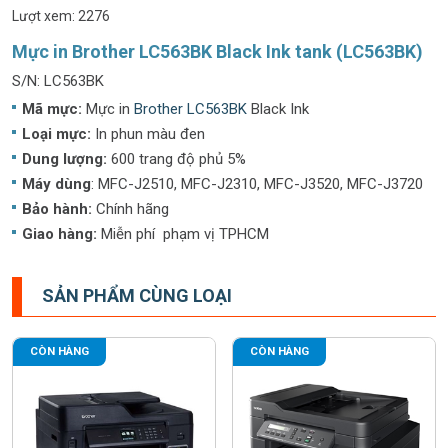
Lượt xem: 2276
Mực in Brother LC563BK Black Ink tank (LC563BK)
S/N: LC563BK
Mã mực:
Mực in
Brother LC563BK
Black Ink
Loại mực:
In phun màu đen
Dung lượng:
600 trang độ phủ 5%
Máy dùng
: MFC-J2510, MFC-J2310, MFC-J3520, MFC-J3720
Bảo hành:
Chính hãng
Giao hàng:
Miễn phí phạm vị TPHCM
SẢN PHẨM CÙNG LOẠI
CÒN HÀNG
CÒN HÀNG