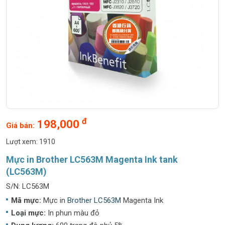
đ
198,000
Giá bán:
Lượt xem: 1910
Mực in Brother LC563M Magenta Ink tank
(LC563M)
S/N: LC563M
Mã mực:
Mực in
Brother LC563M
Magenta Ink
Loại mực:
In phun màu đỏ