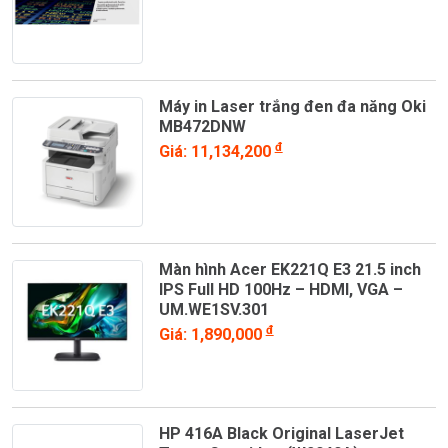
Máy in Laser trắng đen đa năng Oki
MB472DNW
đ
Giá: 11,134,200
Màn hình Acer EK221Q E3 21.5 inch
IPS Full HD 100Hz – HDMI, VGA –
UM.WE1SV.301
đ
Giá: 1,890,000
HP 416A Black Original LaserJet