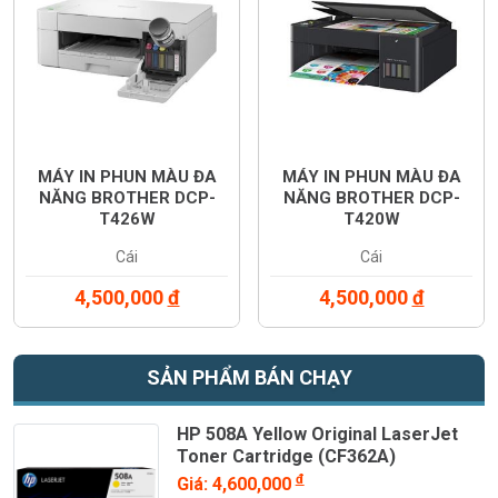
MÁY IN PHUN MÀU ĐA
MÁY IN PHUN MÀU ĐA
NĂNG BROTHER DCP-
NĂNG BROTHER DCP-
T426W
T420W
Cái
Cái
4,500,000
đ
4,500,000
đ
SẢN PHẨM BÁN CHẠY
HP 508A Yellow Original LaserJet
Toner Cartridge (CF362A)
đ
Giá: 4,600,000