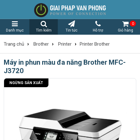
0
Danh mục
Tìm kiếm
Tin tức
Hỗ trợ
Giỏ hàng
›
›
›
Trang chủ
Brother
Printer
Printer Brother
Máy in phun màu đa năng Brother MFC-
J3720
NGỪNG SẢN XUẤT