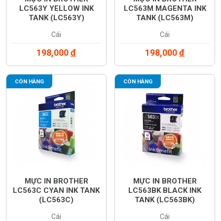
LC563Y YELLOW INK
LC563M MAGENTA INK
TANK (LC563Y)
TANK (LC563M)
Cái
Cái
198,000
đ
198,000
đ
CÒN HÀNG
CÒN HÀNG
MỰC IN BROTHER
MỰC IN BROTHER
LC563C CYAN INK TANK
LC563BK BLACK INK
(LC563C)
TANK (LC563BK)
Cái
Cái