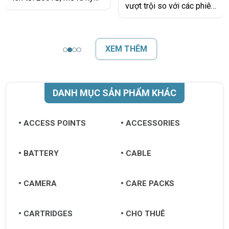
vượt trội so với các phiên
nguyên mới cho lưu trữ
bản 5400RPM, giúp cải
dữ liệu quy mô lớn. Đây là
thiện tốc độ khởi động hệ
giải
điều hành, truy
XEM THÊM
DANH MỤC SẢN PHẨM KHÁC
ACCESS POINTS
ACCESSORIES
BATTERY
CABLE
CAMERA
CARE PACKS
CARTRIDGES
CHO THUÊ