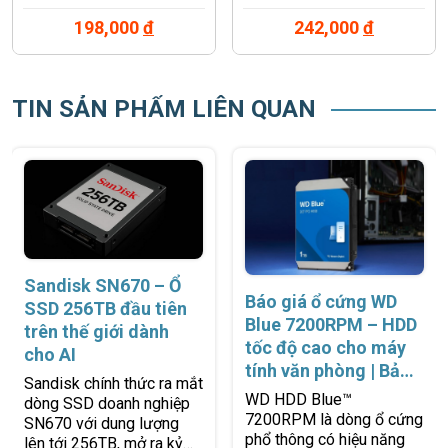
198,000
đ
242,000
đ
TIN SẢN PHẨM LIÊN QUAN
Sandisk SN670 – Ổ
Báo giá ổ cứng WD
SSD 256TB đầu tiên
Blue 7200RPM – HDD
trên thế giới dành
tốc độ cao cho máy
cho AI
tính văn phòng | Bảo
Sandisk chính thức ra mắt
hành 2 năm 1 đổi 1 |
WD HDD Blue™
dòng SSD doanh nghiệp
Chính hãng Western
7200RPM là dòng ổ cứng
SN670 với dung lượng
Digital
phổ thông có hiệu năng
lên tới 256TB, mở ra kỷ