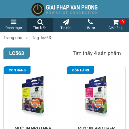
0
Danh mục
Tìm kiếm
Tin tức
Hỗ trợ
Giỏ hàng
›
Trang chủ
Tag: lc563
LC563
Tìm thấy
4
sản phẩm
CÒN HÀNG
CÒN HÀNG
MỰC IN BROTHER
MỰC IN BROTHER