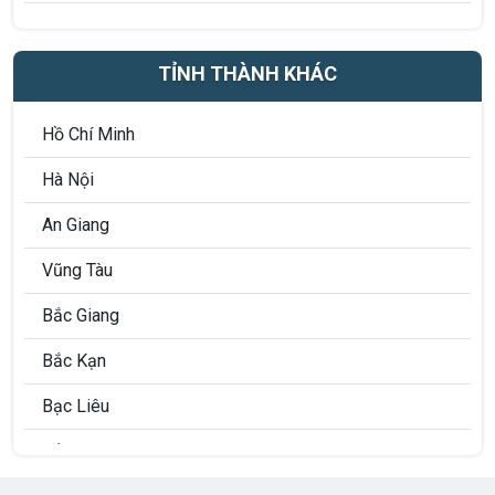
Quận 8
Quận 9
TỈNH THÀNH KHÁC
Quận 10
Hồ Chí Minh
Quận 11
Hà Nội
Quận 12
An Giang
Quận Phú Nhuận
Vũng Tàu
Quận Bình Thạnh
Bắc Giang
Quận Tân Bình
Bắc Kạn
Quận Tân Phú
Bạc Liêu
Quận Gò Vấp
Bắc Ninh
Quận Thủ Đức