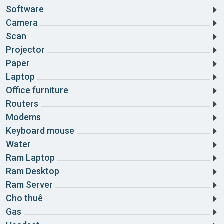
Điện Biên
Software
Camera
Đồng Nai
Scan
Đồng Tháp
Projector
Paper
Gia Lai
Laptop
Hà Giang
Office furniture
Routers
Hà Nam
Modems
Hà Tĩnh
Keyboard mouse
Water
Hải Dương
Ram Laptop
Hải Phòng
Ram Desktop
Ram Server
Hậu Giang
Cho thuê
Hòa Bình
Gas