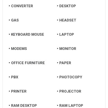
Ninh Bình
CONVERTER
DESKTOP
Ninh Thuận
GAS
HEADSET
Phan Rang-Tháp Chàm
Nha Trang
KEYBOARD MOUSE
LAPTOP
Đà Lạt
MODEMS
MONITOR
Buôn Ma Thuột
Pleiku
OFFICE FURNITURE
PAPER
Quy Nhơn
PBX
PHOTOCOPY
Chu Lai
Đà Nẵng
PRINTER
PROJECTOR
Huế
RAM DESKTOP
RAM LAPTOP