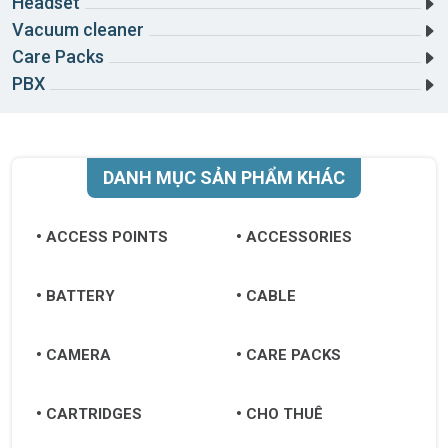
Headset
Hưng Yên
Vacuum cleaner
Khánh Hòa
Care Packs
PBX
Kiên Giang
Kon Tum
Lai Châu
DANH MỤC SẢN PHẨM KHÁC
Lâm Đồng
ACCESS POINTS
ACCESSORIES
Lạng Sơn
Lào Cai
BATTERY
CABLE
Long An
CAMERA
CARE PACKS
Nam Định
CARTRIDGES
CHO THUÊ
Nghệ An