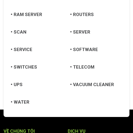
Quảng Ngãi
RAM SERVER
ROUTERS
Quảng Nam
Hội An
SCAN
SERVER
Tam Kỳ
SERVICE
SOFTWARE
SWITCHES
TELECOM
UPS
VACUUM CLEANER
WATER
VỀ CHÚNG TÔI
DỊCH VỤ