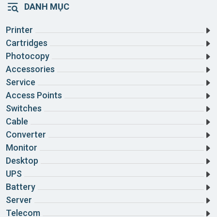
Bến Tre
DANH MỤC
Quận Bình Tân
Bình Định
Printer
Huyện Bình Chánh
Bình Dương
Cartridges
Huyện Củ Chi
Photocopy
Bình Phước
Accessories
Huyện Nhà Bè
Bình Thuận
Service
Huyện Cần Giờ
Access Points
Cà Mau
Switches
Huyện Hóc Môn
Cần Thơ
Cable
Converter
Cao Bằng
Monitor
Đà Nẵng
Desktop
UPS
Đắk Lắk
Battery
Server
Đắk Nông
Telecom