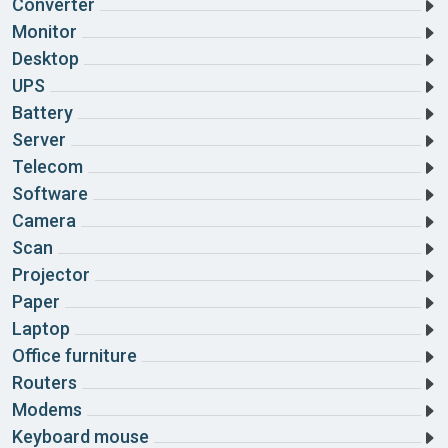
Converter
Cao Bằng
Monitor
Đà Nẵng
Desktop
UPS
Đắk Lắk
Battery
Server
Đắk Nông
Telecom
Điện Biên
Software
Camera
Đồng Nai
Scan
Đồng Tháp
Projector
Paper
Gia Lai
Laptop
Hà Giang
Office furniture
Routers
Hà Nam
Modems
Hà Tĩnh
Keyboard mouse