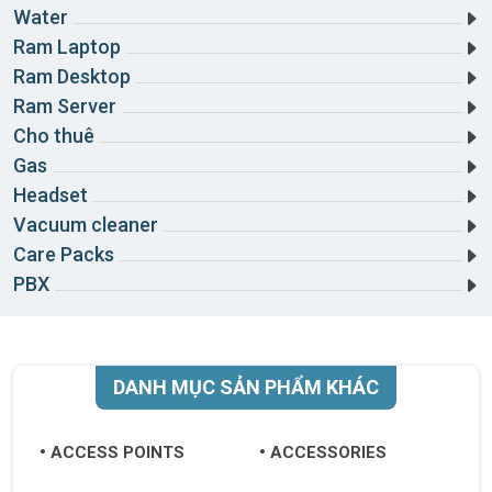
Water
Hải Dương
Ram Laptop
Hải Phòng
Ram Desktop
Ram Server
Hậu Giang
Cho thuê
Hòa Bình
Gas
Headset
Hưng Yên
Vacuum cleaner
Khánh Hòa
Care Packs
PBX
Kiên Giang
Kon Tum
Lai Châu
DANH MỤC SẢN PHẨM KHÁC
Lâm Đồng
ACCESS POINTS
ACCESSORIES
Lạng Sơn