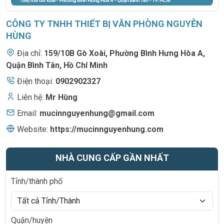
CÔNG TY TNHH THIẾT BỊ VĂN PHÒNG NGUYỄN
HÙNG
Địa chỉ:
159/10B Gò Xoài
,
Phường Bình Hưng Hòa A,
Quận Bình Tân, Hồ Chí Minh
Điện thoại:
0902902327
Liên hệ:
Mr Hùng
Email:
mucinnguyenhung@gmail.com
Website:
https://mucinnguyenhung.com
NHÀ CUNG CẤP GẦN NHẤT
Tỉnh/thành phố
Quận/huyện