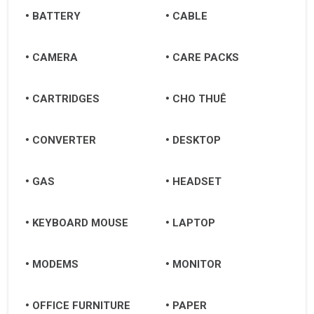
Lào Cai
BATTERY
CABLE
Long An
CAMERA
CARE PACKS
Nam Định
CARTRIDGES
CHO THUÊ
Nghệ An
Ninh Bình
CONVERTER
DESKTOP
Ninh Thuận
GAS
HEADSET
Phan Rang-Tháp Chàm
Nha Trang
KEYBOARD MOUSE
LAPTOP
Đà Lạt
MODEMS
MONITOR
Buôn Ma Thuột
Pleiku
OFFICE FURNITURE
PAPER