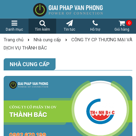
0
Danh mục
Tìm kiếm
Tin tức
Hỗ trợ
Giỏ hàng
›
›
Trang chủ
Nhà cung cấp
CÔNG TY CP THƯƠNG MẠI VÀ
DỊCH VỤ THÀNH BẮC
NHÀ CUNG CẤP