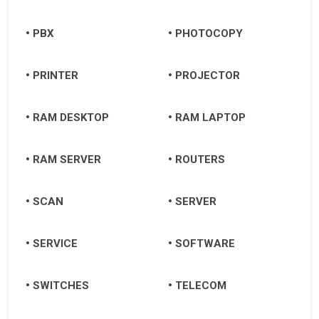
Quy Nhơn
PBX
PHOTOCOPY
Chu Lai
Đà Nẵng
PRINTER
PROJECTOR
Huế
RAM DESKTOP
RAM LAPTOP
Quảng Ngãi
RAM SERVER
ROUTERS
Quảng Nam
Hội An
SCAN
SERVER
Tam Kỳ
SERVICE
SOFTWARE
SWITCHES
TELECOM