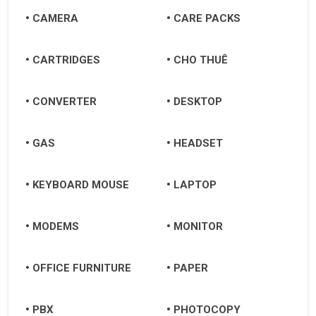
Long An
CAMERA
CARE PACKS
Nam Định
CARTRIDGES
CHO THUÊ
Nghệ An
Ninh Bình
CONVERTER
DESKTOP
Ninh Thuận
GAS
HEADSET
Phan Rang-Tháp Chàm
Nha Trang
KEYBOARD MOUSE
LAPTOP
Đà Lạt
MODEMS
MONITOR
Buôn Ma Thuột
Pleiku
OFFICE FURNITURE
PAPER
Quy Nhơn
PBX
PHOTOCOPY