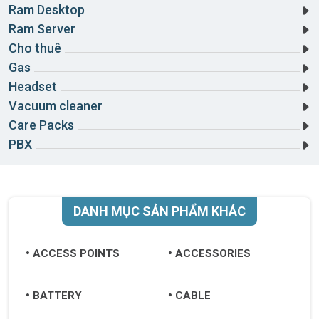
Hải Phòng
Ram Desktop
Ram Server
Hậu Giang
Cho thuê
Hòa Bình
Gas
Headset
Hưng Yên
Vacuum cleaner
Khánh Hòa
Care Packs
PBX
Kiên Giang
Kon Tum
Lai Châu
DANH MỤC SẢN PHẨM KHÁC
Lâm Đồng
ACCESS POINTS
ACCESSORIES
Lạng Sơn
Lào Cai
BATTERY
CABLE