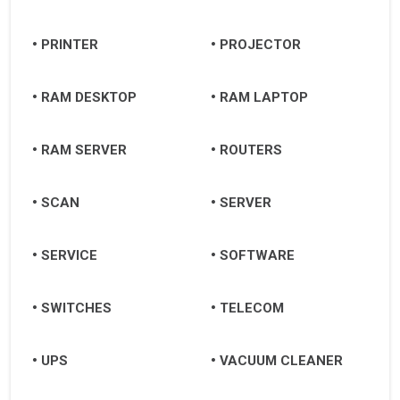
Chu Lai
Đà Nẵng
PRINTER
PROJECTOR
Huế
RAM DESKTOP
RAM LAPTOP
Quảng Ngãi
RAM SERVER
ROUTERS
Quảng Nam
Hội An
SCAN
SERVER
Tam Kỳ
SERVICE
SOFTWARE
SWITCHES
TELECOM
UPS
VACUUM CLEANER