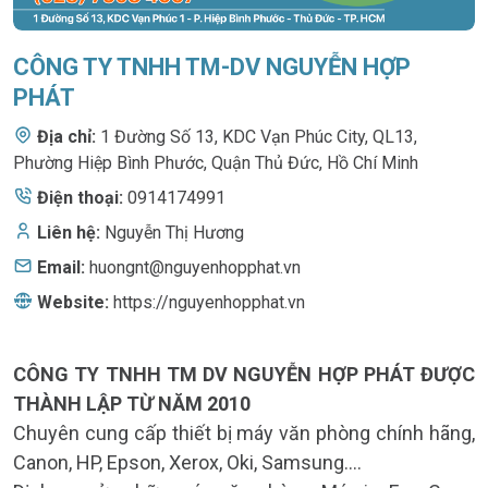
CÔNG TY TNHH TM-DV NGUYỄN HỢP
PHÁT
Địa chỉ:
1 Đường Số 13, KDC Vạn Phúc City, QL13
,
Phường Hiệp Bình Phước, Quận Thủ Đức, Hồ Chí Minh
Điện thoại:
0914174991
Liên hệ:
Nguyễn Thị Hương
Email:
huongnt@nguyenhopphat.vn
Website:
https://nguyenhopphat.vn
CÔNG TY TNHH TM DV NGUYỄN HỢP PHÁT ĐƯỢC
THÀNH LẬP TỪ NĂM 2010
Chuyên cung cấp thiết bị máy văn phòng chính hãng,
Canon, HP, Epson, Xerox, Oki, Samsung….