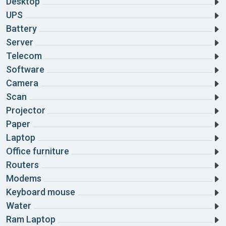
Đà Nẵng
Desktop
UPS
Đắk Lắk
Battery
Server
Đắk Nông
Telecom
Điện Biên
Software
Camera
Đồng Nai
Scan
Đồng Tháp
Projector
Paper
Gia Lai
Laptop
Hà Giang
Office furniture
Routers
Hà Nam
Modems
Hà Tĩnh
Keyboard mouse
Water
Hải Dương
Ram Laptop