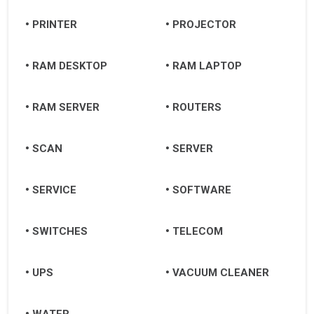
Đà Nẵng
PRINTER
PROJECTOR
Huế
RAM DESKTOP
RAM LAPTOP
Quảng Ngãi
RAM SERVER
ROUTERS
Quảng Nam
Hội An
SCAN
SERVER
Tam Kỳ
SERVICE
SOFTWARE
SWITCHES
TELECOM
UPS
VACUUM CLEANER