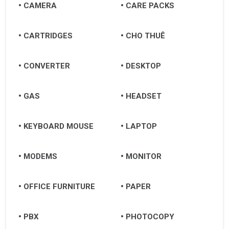
CAMERA
CARE PACKS
Nam Định
CARTRIDGES
CHO THUÊ
Nghệ An
Ninh Bình
CONVERTER
DESKTOP
Ninh Thuận
GAS
HEADSET
Phan Rang-Tháp Chàm
Nha Trang
KEYBOARD MOUSE
LAPTOP
Đà Lạt
MODEMS
MONITOR
Buôn Ma Thuột
Pleiku
OFFICE FURNITURE
PAPER
Quy Nhơn
PBX
PHOTOCOPY
Chu Lai