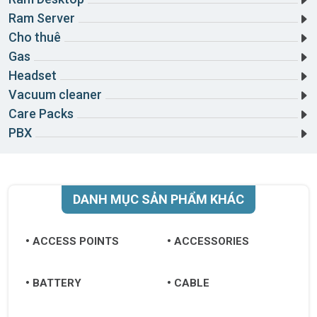
Ram Server
Hậu Giang
Cho thuê
Hòa Bình
Gas
Headset
Hưng Yên
Vacuum cleaner
Khánh Hòa
Care Packs
PBX
Kiên Giang
Kon Tum
Lai Châu
DANH MỤC SẢN PHẨM KHÁC
Lâm Đồng
ACCESS POINTS
ACCESSORIES
Lạng Sơn
Lào Cai
BATTERY
CABLE
Long An