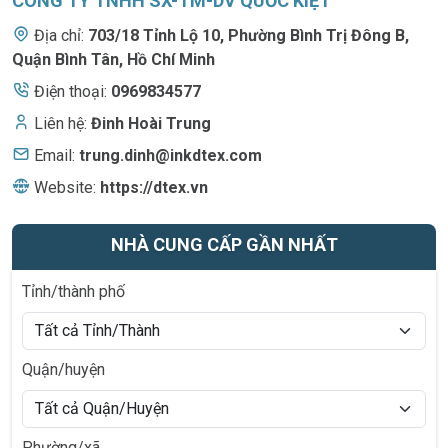
CÔNG TY TNHH SX-TM-DV QUỐC KIỆT
Địa chỉ:
703/18 Tỉnh Lộ 10
,
Phường Bình Trị Đông B,
Quận Bình Tân, Hồ Chí Minh
Điện thoại:
0969834577
Liên hệ:
Đinh Hoài Trung
Email:
trung.dinh@inkdtex.com
Website:
https://dtex.vn
NHÀ CUNG CẤP GẦN NHẤT
Tỉnh/thành phố
Quận/huyện
Phường/xã