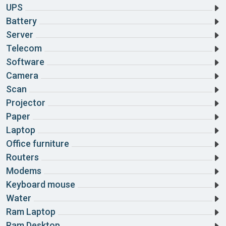
UPS
Đắk Lắk
Battery
Server
Đắk Nông
Telecom
Điện Biên
Software
Camera
Đồng Nai
Scan
Đồng Tháp
Projector
Paper
Gia Lai
Laptop
Hà Giang
Office furniture
Routers
Hà Nam
Modems
Hà Tĩnh
Keyboard mouse
Water
Hải Dương
Ram Laptop
Hải Phòng
Ram Desktop