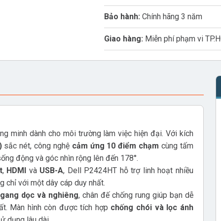
Bảo hành:
Chính hãng 3 năm
Giao hàng:
Miễn phí phạm vi TP.
hông minh dành cho môi trường làm việc hiện đại. Với kích
)
sắc nét, công nghệ
cảm ứng 10 điểm chạm
cùng tấm
sống động và góc nhìn rộng lên đến 178°.
t
,
HDMI
và
USB-A
, Dell P2424HT hỗ trợ linh hoạt nhiều
ăng chỉ với một dây cáp duy nhất.
 ngang dọc và nghiêng
, chân đế chống rung giúp bạn dễ
hất. Màn hình còn được tích hợp
chống chói và lọc ánh
sử dụng lâu dài.