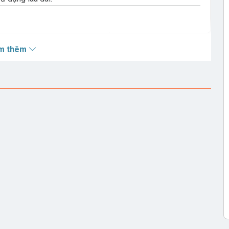
ạm)
– thao tác mượt mà, phản hồi nhanh.
u sắc trung thực.
m thêm
dữ liệu, video và sạc nhanh tiện lợi.
o, nghiêng, xoay dễ dàng.
– giảm ánh sáng xanh, bảo vệ mắt.
ắm là chạy, không cần cài đặt phức tạp.
(1920 x 1080)