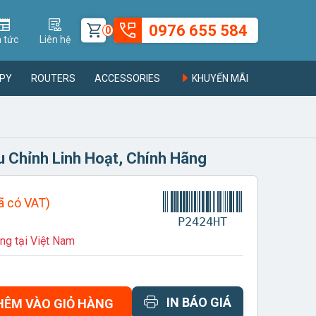
0976 655 584
0
n tức
Liên hệ
PY
ROUTERS
ACCESSORIES
KHUYẾN MÃI
 Chỉnh Linh Hoạt, Chính Hãng
ã có VAT)
P2424HT
ng tại Việt Nam
IN BÁO GIÁ
HÊM VÀO GIỎ HÀNG