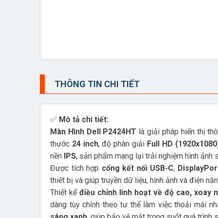
THÔNG TIN CHI TIẾT
✅
Mô tả chi tiết:
Màn Hình Dell P2424HT
là giải pháp hiển thị t
thước
24 inch
, độ phân giải
Full HD (1920x1080
nền
IPS
, sản phẩm mang lại trải nghiệm hình ảnh 
Được tích hợp
cổng kết nối USB-C
,
DisplayPor
thiết bị và giúp truyền dữ liệu, hình ảnh và điện n
Thiết kế
điều chỉnh linh hoạt về độ cao, xoay
dàng tùy chỉnh theo tư thế làm việc thoải mái n
sáng xanh
, giúp bảo vệ mắt trong suốt quá trình 