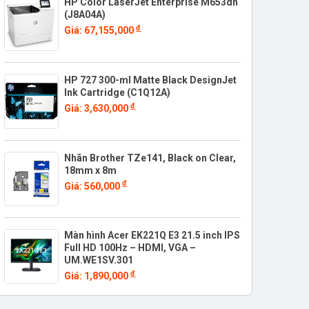
HP Color LaserJet Enterprise M653dn
(J8A04A)
đ
Giá: 67,155,000
HP 727 300-ml Matte Black DesignJet
Ink Cartridge (C1Q12A)
đ
Giá: 3,630,000
Nhãn Brother TZe141, Black on Clear,
18mm x 8m
đ
Giá: 560,000
Màn hình Acer EK221Q E3 21.5 inch IPS
Full HD 100Hz – HDMI, VGA –
UM.WE1SV.301
đ
Giá: 1,890,000