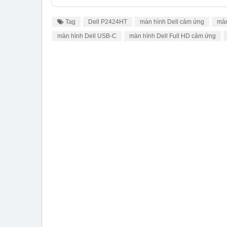
Tag
Dell P2424HT
màn hình Dell cảm ứng
màn
màn hình Dell USB-C
màn hình Dell Full HD cảm ứng