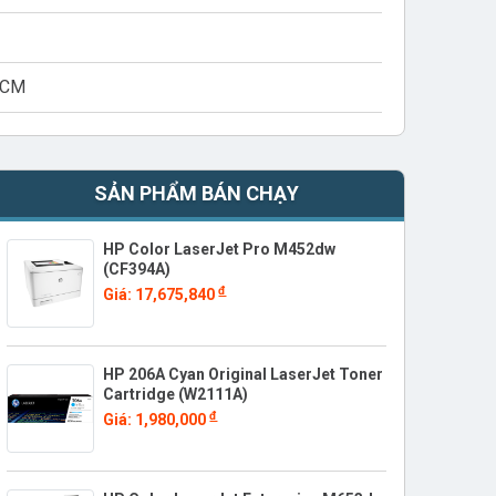
HCM
SẢN PHẨM BÁN CHẠY
HP Color LaserJet Pro M452dw
(CF394A)
đ
Giá: 17,675,840
HP 206A Cyan Original LaserJet Toner
Cartridge (W2111A)
đ
Giá: 1,980,000