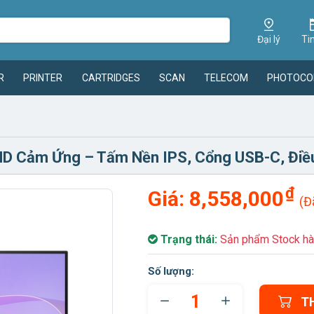
Đại lý
Ti
R
PRINTER
CARTRIDGES
SCAN
TELECOM
PHOTOCO
 HD Cảm Ứng – Tấm Nền IPS, Cổng USB-C, Điều
₫
Giá:
8,558,000
(Đ
Trạng thái:
Sản phẩm Stock hà
Số lượng:
T