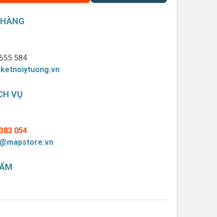
 HÀNG
655 584
ketnoiytuong.vn
CH VỤ
383 054
@mapstore.vn
HẨM