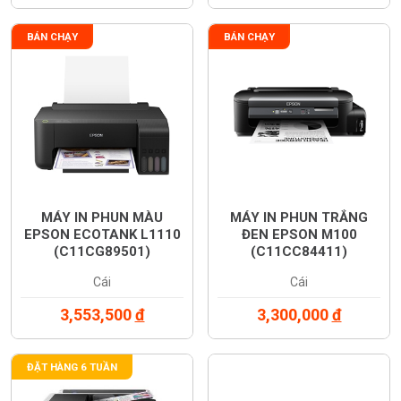
BÁN CHẠY
BÁN CHẠY
MÁY IN PHUN MÀU
MÁY IN PHUN TRẮNG
EPSON ECOTANK L1110
ĐEN EPSON M100
(C11CG89501)
(C11CC84411)
Cái
Cái
3,553,500
đ
3,300,000
đ
ĐẶT HÀNG 6 TUẦN