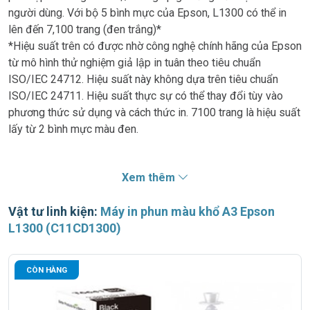
người dùng. Với bộ 5 bình mực của Epson, L1300 có thể in
lên đến 7,100 trang (đen trắng)*
*Hiệu suất trên có được nhờ công nghệ chính hãng của Epson
từ mô hình thử nghiệm giả lập in tuân theo tiêu chuẩn
ISO/IEC 24712. Hiệu suất này không dựa trên tiêu chuẩn
ISO/IEC 24711. Hiệu suất thực sự có thể thay đổi tùy vào
phương thức sử dụng và cách thức in. 7100 trang là hiệu suất
lấy từ 2 bình mực màu đen.
Linh hoạt trên nhiều chất liệu
Xem thêm
L1300 được trang bị khay nạp giấy phía sau có thể chứa
nhiều loại chất liệu in khác nhau như giấy dày, giấy ảnh, phong
Vật tư linh kiện:
Máy in phun màu khổ A3 Epson
bì, nhãn và nhiều hơn nữa, cho phép người dùng dễ dàng tiến
L1300 (C11CD1300)
hành việc in ấn.
Hoạt động dễ dàng
CÒN HÀNG
Hệ thống mực in liên tục chính hãng của Epson được thiết kế
đảm bảo hoạt động êm và không gây phiền nhiễu cho các