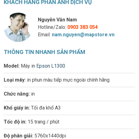
KHÁCH HÀNG PHẢN ÁNH DỊCH VỤ
Nguyễn Văn Nam
Hotline/Zalo:
0903 383 054
Email:
nam.nguyen@mapstore.vn
THÔNG TIN NHANH SẢN PHẨM
Model:
Máy in
Epson L1300
Loại máy:
in phun màu tiếp mực ngoài chính hãng
Chức năng:
in
Khổ giấy in:
Tối đa khổ A3
Tốc độ in:
15 trang / phút
Độ phân giải:
5760x1440dpi