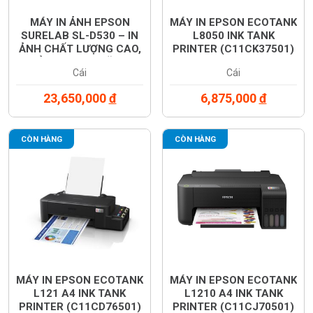
MÁY IN ẢNH EPSON
MÁY IN EPSON ECOTANK
SURELAB SL-D530 – IN
L8050 INK TANK
ẢNH CHẤT LƯỢNG CAO,
PRINTER (C11CK37501)
NHỎ GỌN, IN 2 MẶT TỰ
Cái
Cái
ĐỘNG
23,650,000
đ
6,875,000
đ
CÒN HÀNG
CÒN HÀNG
MÁY IN EPSON ECOTANK
MÁY IN EPSON ECOTANK
L121 A4 INK TANK
L1210 A4 INK TANK
PRINTER (C11CD76501)
PRINTER (C11CJ70501)