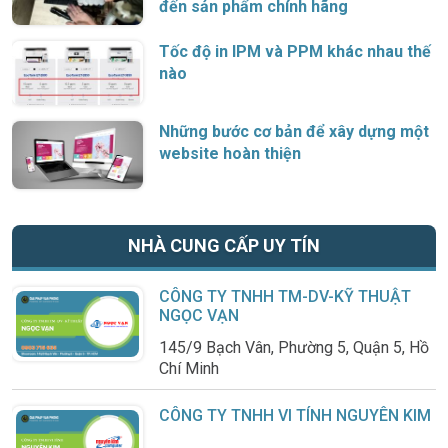
đến sản phẩm chính hãng
Tốc độ in IPM và PPM khác nhau thế
nào
Những bước cơ bản để xây dựng một
website hoàn thiện
NHÀ CUNG CẤP UY TÍN
CÔNG TY TNHH TM-DV-KỸ THUẬT
NGỌC VẠN
145/9 Bạch Vân, Phường 5, Quận 5, Hồ
Chí Minh
CÔNG TY TNHH VI TÍNH NGUYÊN KIM