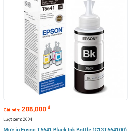
môi trường doanh nghiệp lớn, vừa và nhỏ.
Chất lượng vượt trội. Giá trị bền lâu
Mỗi một bình mực của Epson đều được niêm phong cẩn thận
để đảm bảo chất lượng mực và được kết cấu để cho ra các
bản in có chất lượng, hiệu suất cao vượt trội với dòng máy in
L-series. Hãy chọn bình mực chính hãng của Epson để cảm
nhận chất lượng siêu bền với máy in L-Series và chi phí in ấn
cực thấp.
Yên tâm hơn với chế độ bảo hành 1 năm
Gói bảo hành 1 năm hoặc 30,000 bản in, tùy điều kiện nào
đến trước, giúp tối đa hóa giá trị của máy in và giúp người
dùng giảm bớt gánh nặng bảo trì.
đ
208,000
Giá bán:
Lượt xem: 2604
Mực in Epson T6641 Black Ink Bottle (C13T664100)