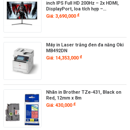
inch IPS Full HD 200Hz – 2x HDMI,
DisplayPort, loa tích hợp –
UM.HX0SV.101
đ
Giá: 3,690,000
Máy in Laser trắng đen đa năng Oki
MB492DN
đ
Giá: 14,353,000
Nhãn in Brother TZe-431, Black on
Red, 12mm x 8m
đ
Giá: 430,000