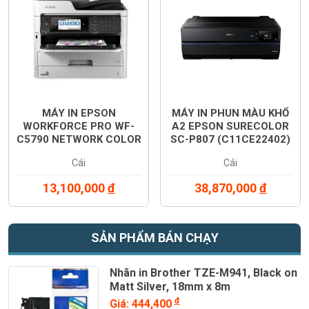
MÁY IN EPSON
MÁY IN PHUN MÀU KHỔ
WORKFORCE PRO WF-
A2 EPSON SURECOLOR
C5790 NETWORK COLOR
SC-P807 (C11CE22402)
PRINTER (C11CG02502)
Cái
Cái
13,100,000
đ
38,870,000
đ
SẢN PHẨM BÁN CHẠY
Nhãn in Brother TZE-M941, Black on
Matt Silver, 18mm x 8m
đ
Giá: 444,400