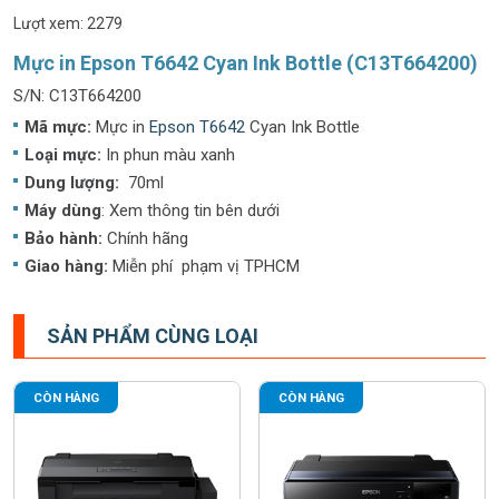
Lượt xem: 2279
Mực in Epson T6642 Cyan Ink Bottle (C13T664200)
S/N: C13T664200
Mã mực:
Mực in
Epson T6642
Cyan Ink Bottle
Loại mực:
In phun màu xanh
Dung lượng:
70ml
Máy dùng
: Xem thông tin bên dưới
Bảo hành:
Chính hãng
Giao hàng:
Miễn phí phạm vị TPHCM
SẢN PHẨM CÙNG LOẠI
CÒN HÀNG
CÒN HÀNG