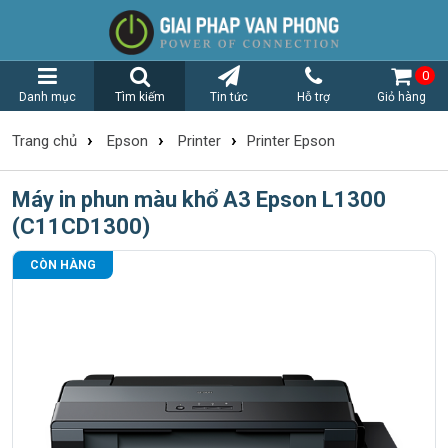
0
Danh mục
Tìm kiếm
Tin tức
Hỗ trợ
Giỏ hàng
›
›
›
Trang chủ
Epson
Printer
Printer Epson
Máy in phun màu khổ A3 Epson L1300
(C11CD1300)
CÒN HÀNG