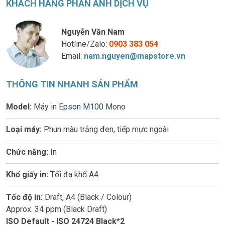
KHÁCH HÀNG PHẢN ÁNH DỊCH VỤ
Nguyễn Văn Nam
Hotline/Zalo:
0903 383 054
Email:
nam.nguyen@mapstore.vn
THÔNG TIN NHANH SẢN PHẨM
Model:
Máy in
Epson M100
Mono
Loại máy:
Phun màu trắng đen, tiếp mực ngoài
Chức năng:
In
Khổ giấy in:
Tối đa khổ A4
Tốc độ in:
Draft, A4 (Black / Colour)
Approx. 34 ppm (Black Draft)
ISO Default - ISO 24724 Black*2