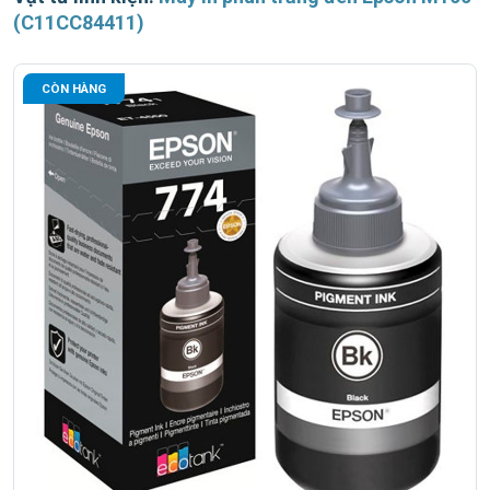
(C11CC84411)
CÒN HÀNG