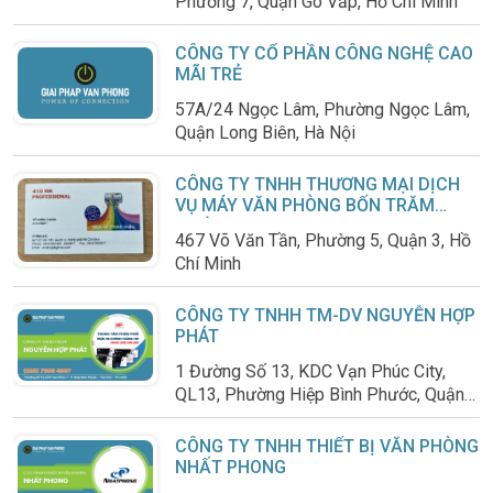
Phường 7, Quận Gò Vấp, Hồ Chí Minh
CÔNG TY CỔ PHẦN CÔNG NGHỆ CAO
MÃI TRẺ
57A/24 Ngọc Lâm, Phường Ngọc Lâm,
Quận Long Biên, Hà Nội
CÔNG TY TNHH THƯƠNG MẠI DỊCH
VỤ MÁY VĂN PHÒNG BỐN TRĂM
MƯỜI
467 Võ Văn Tần, Phường 5, Quận 3, Hồ
Chí Minh
CÔNG TY TNHH TM-DV NGUYỄN HỢP
PHÁT
1 Đường Số 13, KDC Vạn Phúc City,
QL13, Phường Hiệp Bình Phước, Quận
Thủ Đức, Hồ Chí Minh
CÔNG TY TNHH THIẾT BỊ VĂN PHÒNG
NHẤT PHONG