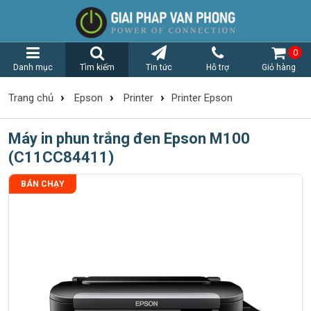
0
Danh mục
Tìm kiếm
Tin tức
Hỗ trợ
Giỏ hàng
›
›
›
Trang chủ
Epson
Printer
Printer Epson
Máy in phun trắng đen Epson M100
(C11CC84411)
BÁN CHẠY