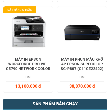
ĐẶT HÀNG 6 TUẦN
MÁY IN EPSON
MÁY IN PHUN MÀU KHỔ
WORKFORCE PRO WF-
A2 EPSON SURECOLOR
C5790 NETWORK COLOR
SC-P807 (C11CE22402)
PRINTER (C11CG02502)
Cái
Cái
13,100,000
đ
38,870,000
đ
SẢN PHẨM BÁN CHẠY