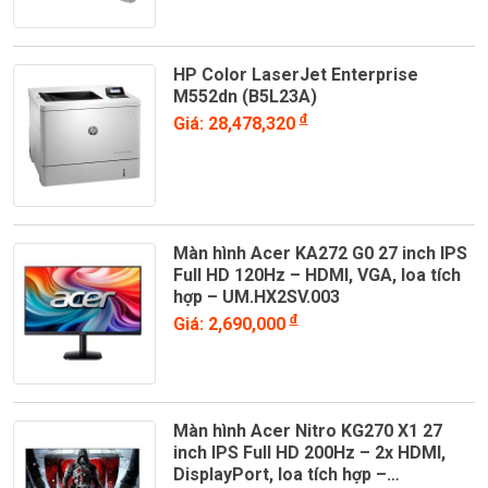
HP Color LaserJet Enterprise
M552dn (B5L23A)
đ
Giá: 28,478,320
Màn hình Acer KA272 G0 27 inch IPS
Full HD 120Hz – HDMI, VGA, loa tích
hợp – UM.HX2SV.003
đ
Giá: 2,690,000
Màn hình Acer Nitro KG270 X1 27
inch IPS Full HD 200Hz – 2x HDMI,
DisplayPort, loa tích hợp –