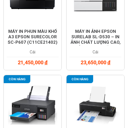
MÁY IN PHUN MÀU KHỔ
MÁY IN ẢNH EPSON
A3 EPSON SURECOLOR
SURELAB SL-D530 – IN
SC-P607 (C11CE21402)
ẢNH CHẤT LƯỢNG CAO,
NHỎ GỌN, IN 2 MẶT TỰ
Cái
Cái
ĐỘNG
21,450,000
đ
23,650,000
đ
CÒN HÀNG
CÒN HÀNG