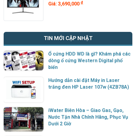
UM.HX0SV.101
đ
Giá: 3,690,000
TIN MỚI CẬP NHẬT
Ổ cứng HDD WD là gì? Khám phá các
dòng ổ cứng Western Digital phổ
biến
Hướng dẫn cài đặt Máy in Laser
trắng đen HP Laser 107w (4ZB78A)
iWater Biên Hòa – Giao Gas, Gạo,
Nước Tận Nhà Chính Hãng, Phục Vụ
Dưới 2 Giờ