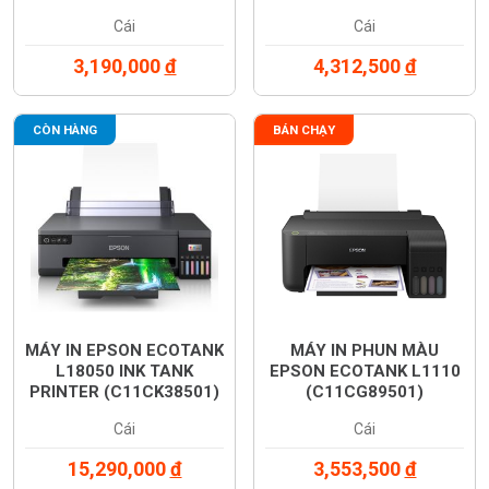
Cái
Cái
3,190,000
đ
4,312,500
đ
CÒN HÀNG
BÁN CHẠY
MÁY IN EPSON ECOTANK
MÁY IN PHUN MÀU
L18050 INK TANK
EPSON ECOTANK L1110
PRINTER (C11CK38501)
(C11CG89501)
Cái
Cái
15,290,000
đ
3,553,500
đ