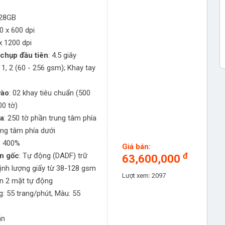
128GB
00 x 600 dpi
x 1200 dpi
 chụp đầu tiên
: 4.5 giây
 1, 2 (60 - 256 gsm); Khay tay
vào
: 02 khay tiêu chuẩn (500
00 tờ)
ra
: 250 tờ phần trung tâm phía
ung tâm phía dưới
- 400%
Giá bán:
ản gốc
: Tự động (DADF) trữ
đ
63,600,000
định lượng giấy từ 38-128 gsm
Lượt xem: 2097
 In 2 mặt tự động
g: 55 trang/phút, Màu: 55
ẵn