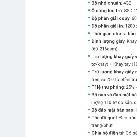
Bộ nhớ chuẩn
: 4GB
Ổ cứng lưu trữ
: SSD 
Độ phân giải copy
: 6
Độ phân giải in
: 1200 
Thời gian cho ra bản
Định lượng giấy
: Khay
(60-216gsm)
Trữ lượng khay giấy 
tờ/khay) + Khay tay (1
Trữ lượng khay giấy 
trên và 250 tờ phần tr
Tỉ lệ thu phóng
: 25% 
Bộ nạp và đảo mặt b
lượng 110 tờ có sẵn, 
Bộ đảo mặt bản sao
:
Tốc độ quét
: Đen trắn
trang/phút
Chia bộ điện tử
: Có s