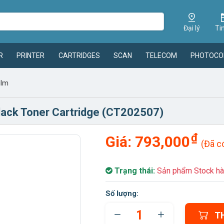
Đại lý
Ti
R
PRINTER
CARTRIDGES
SCAN
TELECOM
PHOTOCO
ilm
lack Toner Cartridge (CT202507)
₫
Giá:
793,000
(Đã c
Trạng thái:
Sản phẩm Stock hà
Số lượng:
T