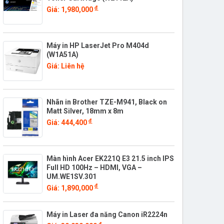
đ
Giá: 1,980,000
Máy in HP LaserJet Pro M404d
(W1A51A)
Giá: Liên hệ
Nhãn in Brother TZE-M941, Black on
Matt Silver, 18mm x 8m
đ
Giá: 444,400
Màn hình Acer EK221Q E3 21.5 inch IPS
Full HD 100Hz – HDMI, VGA –
UM.WE1SV.301
đ
Giá: 1,890,000
Máy in Laser đa năng Canon iR2224n