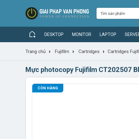
DESKTOP
MONITOR
LAPTOP
SERVE
›
›
›
Trang chủ
Fujifilm
Cartridges
Cartridges Fujif
Mực photocopy Fujifilm CT202507 B
CÒN HÀNG