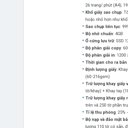
26 trang/ phút (A4); 19
Khổ giấy sao chụp
: T
hoặc nhỏ hơn như khổ
Sao chụp liên tục
: 99
Bộ nhớ chuẩn
: 4GB
Ổ cứng lưu trữ
: SSD 
Độ phân giải copy
: 6
Độ phân giải in
: 1200 
Thời gian cho ra bản
Định lượng giấy
: Khay
(60-216gsm)
Trữ lượng khay giấy 
tờ/khay) + Khay tay (1
Trữ lượng khay giấy 
trên và 250 tờ phần tr
Tỉ lệ thu phóng
: 25% 
Bộ nạp và đảo mặt b
lượng 110 tờ có sẵn, 