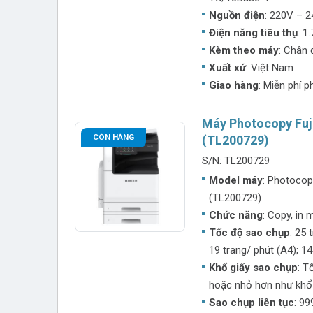
Nguồn điện
: 220V – 
Điện năng tiêu thụ
: 1
Kèm theo máy
: Chân
Xuất xứ
: Việt Nam
Giao hàng
: Miễn phí 
Máy Photocopy Fuj
CÒN HÀNG
(TL200729)
S/N: TL200729
Model máy
: Photocop
(TL200729)
Chức năng
: Copy, in
Tốc độ sao chụp
: 25
19 trang/ phút (A4); 14
Khổ giấy sao chụp
: T
hoặc nhỏ hơn như khổ
Sao chụp liên tục
: 99