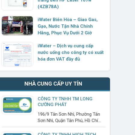
(4ZB78A)
iWater Biên Hòa – Giao Gas,
Gạo, Nước Tận Nhà Chính
Hãng, Phục Vụ Dưới 2 Giờ
iWater – Dịch vụ cung cấp
nước uống cho công ty có xuất
hóa đơn VAT đầy đủ
NHÀ CUNG CẤP UY TÍN
CÔNG TY TNHH TM LONG
CƯỜNG PHÁT
196/9 Tân Sơn Nhì, Phường Tân
Sơn Nhì, Quận Tân Phú, Hồ Chí
Minh
CÔNG TY TNHH HIGH TECH