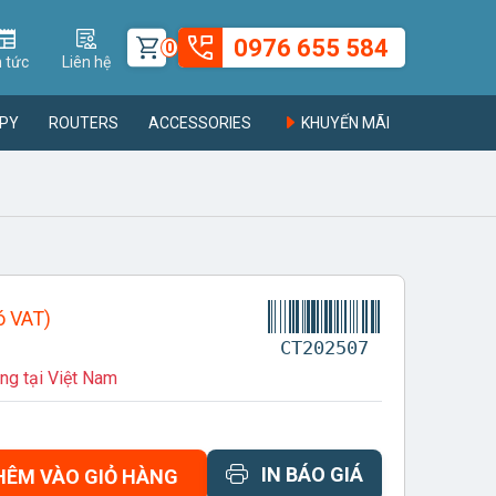
0976 655 584
0
n tức
Liên hệ
PY
ROUTERS
ACCESSORIES
KHUYẾN MÃI
ó VAT)
CT202507
ng tại Việt Nam
IN BÁO GIÁ
HÊM VÀO GIỎ HÀNG