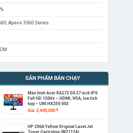
5%
560, Apeos 3560 Series
HCM
SẢN PHẨM BÁN CHẠY
Màn hình Acer KA272 G0 27 inch IPS
Full HD 120Hz – HDMI, VGA, loa tích
hợp – UM.HX2SV.003
đ
Giá: 2,690,000
HP 206A Yellow Original LaserJet
Toner Cartridge (W2112A)