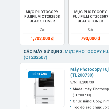
MỰC PHOTOCOPY
MỰC PHOTOCOPY
FUJIFILM CT202508
FUJIFILM CT202507
BLACK TONER
BLACK TONER
CARTRIDGE
CARTRIDGE
Cái
Cái
(CT202508)
(CT202507)
1,703,000
đ
793,000
đ
CÁC MÁY SỬ DỤNG:
MỰC PHOTOCOPY FUJ
(CT202507)
Máy Photocopy Fuj
CÒN HÀNG
(TL200730)
S/N: TL200730
Model máy
: Photocop
(TL200730)
Chức năng
: Copy, in
Tốc độ sao chụp
: 35