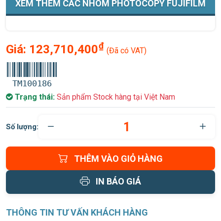
XEM THÊM CÁC NHÓM PHOTOCOPY FUJIFILM
₫
Giá:
123,710,400
(Đã có VAT)
TM100186
Trạng thái:
Sản phẩm Stock hàng tại Việt Nam
Số lượng:
THÊM VÀO GIỎ HÀNG
IN BÁO GIÁ
THÔNG TIN TƯ VẤN KHÁCH HÀNG