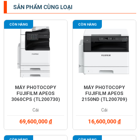
SẢN PHẨM CÙNG LOẠI
CÒN HÀNG
CÒN HÀNG
MÁY PHOTOCOPY
MÁY PHOTOCOPY
FUJIFILM APEOS
FUJIFILM APEOS
3060CPS (TL200730)
2150ND (TL200709)
Cái
Cái
69,600,000
đ
16,600,000
đ
CÒN HÀNG
CÒN HÀNG