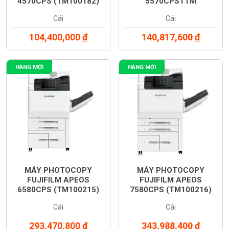
4570CPS (TM100182)
5570CPSTTM
(TM100187)
Cái
Cái
104,400,000
đ
140,817,600
đ
HÀNG MỚI
HÀNG MỚI
MÁY PHOTOCOPY
MÁY PHOTOCOPY
FUJIFILM APEOS
FUJIFILM APEOS
6580CPS (TM100215)
7580CPS (TM100216)
Cái
Cái
293,470,800
đ
343,988,400
đ