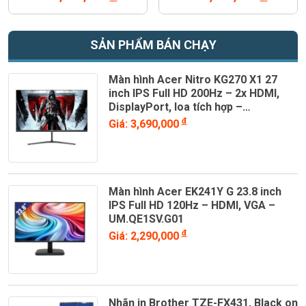
SẢN PHẨM BÁN CHẠY
Màn hình Acer Nitro KG270 X1 27
inch IPS Full HD 200Hz – 2x HDMI,
DisplayPort, loa tích hợp –
UM.HX0SV.101
đ
Giá: 3,690,000
Màn hình Acer EK241Y G 23.8 inch
IPS Full HD 120Hz – HDMI, VGA –
UM.QE1SV.G01
đ
Giá: 2,290,000
Nhãn in Brother TZE-FX431, Black on