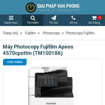
0
Danh mục
Tìm kiếm
Tin tức
Hỗ trợ
Giỏ hàng
›
›
›
Trang chủ
Fujifilm
Photocopy
Photocopy Fujifilm
Máy Photocopy Fujifilm Apeos
4570cpsttm (TM100186)
CÒN HÀNG