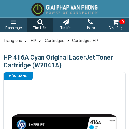
0
Danh mục
Tìm kiếm
Tin tức
Hỗ trợ
Giỏ hàng
›
›
›
Trang chủ
HP
Cartridges
Cartridges HP
HP 416A Cyan Original LaserJet Toner
Cartridge (W2041A)
CÒN HÀNG