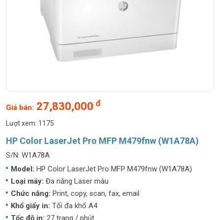
đ
27,830,000
Giá bán:
Lượt xem: 1175
HP Color LaserJet Pro MFP M479fnw (W1A78A)
S/N: W1A78A
Model:
HP Color LaserJet Pro MFP M479fnw (W1A78A)
Loại máy:
Đa năng Laser màu
Chức năng:
Print, copy, scan, fax, email
Khổ giấy in:
Tối đa khổ A4
Tốc độ in:
27 trang / phút