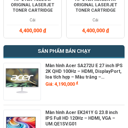
ORIGINAL LASERJET
ORIGINAL LASERJET
TONER CARTRIDGE
TONER CARTRIDGE
(W2132A)
(W2133A)
Cái
Cái
4,400,000
đ
4,400,000
đ
SẢN PHẨM BÁN CHẠY
Màn hình Acer SA272U E 27 inch IPS
2K QHD 100Hz – HDMI, DisplayPort,
loa tích hợp – Màu trắng –
UM.HS2SV.E03
đ
Giá: 4,190,000
Màn hình Acer EK241Y G 23.8 inch
IPS Full HD 120Hz – HDMI, VGA –
UM.QE1SV.G01