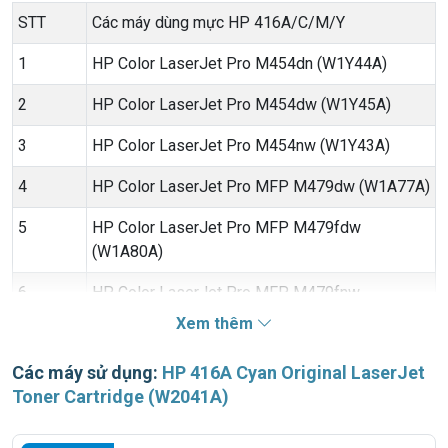
STT
Các máy dùng mực HP 416A/C/M/Y
1
HP Color LaserJet Pro M454dn (W1Y44A)
2
HP Color LaserJet Pro M454dw (W1Y45A)
3
HP Color LaserJet Pro M454nw (W1Y43A)
4
HP Color LaserJet Pro MFP M479dw (W1A77A)
5
HP Color LaserJet Pro MFP M479fdw
(W1A80A)
6
HP Color LaserJet Pro MFP M479fnw
(W1A78A)
Xem thêm
Các máy sử dụng:
HP 416A Cyan Original LaserJet
Toner Cartridge (W2041A)