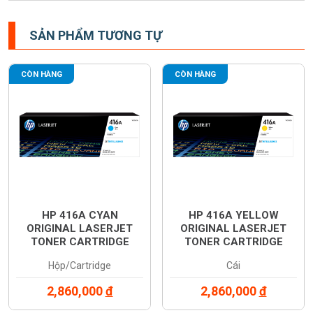
SẢN PHẨM TƯƠNG TỰ
CÒN HÀNG
CÒN HÀNG
HP 416A CYAN
HP 416A YELLOW
ORIGINAL LASERJET
ORIGINAL LASERJET
TONER CARTRIDGE
TONER CARTRIDGE
(W2041A)
(W2042A)
Hộp/Cartridge
Cái
2,860,000
đ
2,860,000
đ