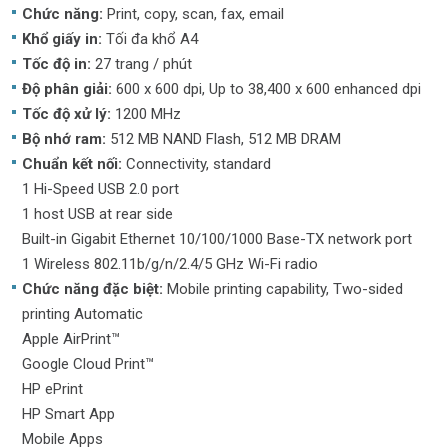
Chức năng:
Print, copy, scan, fax, email
Khổ giấy in:
Tối đa khổ A4
Tốc độ in:
27 trang / phút
Độ phân giải:
600 x 600 dpi, Up to 38,400 x 600 enhanced dpi
Tốc độ xử lý:
1200 MHz
Bộ nhớ ram:
512 MB NAND Flash, 512 MB DRAM
Chuẩn kết nối:
Connectivity, standard
1 Hi-Speed USB 2.0 port
1 host USB at rear side
Built-in Gigabit Ethernet 10/100/1000 Base-TX network port
1 Wireless 802.11b/g/n/2.4/5 GHz Wi-Fi radio
Chức năng đặc biệt:
Mobile printing capability, Two-sided
printing Automatic
Apple AirPrint™
Google Cloud Print™
HP ePrint
HP Smart App
Mobile Apps