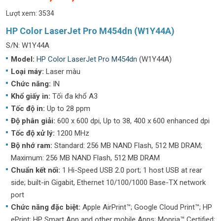
Lượt xem: 3534
HP Color LaserJet Pro M454dn (W1Y44A)
S/N: W1Y44A
Model:
HP Color LaserJet Pro M454dn
(W1Y44A)
Loại máy:
Laser màu
Chức năng:
IN
Khổ giấy in:
Tối đa khổ A3
Tốc độ in:
Up to 28 ppm
Độ phân giải:
600 x 600 dpi, Up to 38, 400 x 600 enhanced dpi
Tốc độ xử lý:
1200 MHz
Bộ nhớ ram:
Standard: 256 MB NAND Flash, 512 MB DRAM;
Maximum: 256 MB NAND Flash, 512 MB DRAM
Chuẩn kết nối:
1 Hi-Speed USB 2.0 port; 1 host USB at rear
side; built-in Gigabit, Ethernet 10/100/1000 Base-TX network
port
Chức năng đặc biệt:
Apple AirPrint™; Google Cloud Print™; HP
ePrint; HP Smart App and other mobile Apps; Mopria™ Certified;