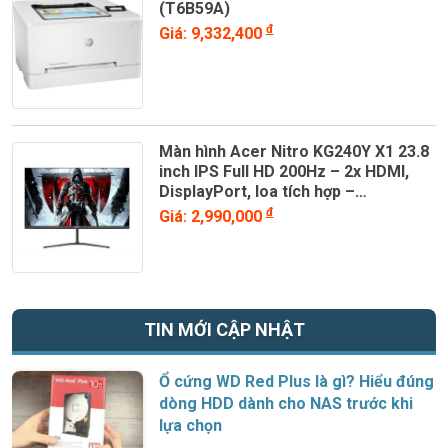
(T6B59A)
đ
Giá: 9,332,400
Màn hình Acer Nitro KG240Y X1 23.8
inch IPS Full HD 200Hz – 2x HDMI,
DisplayPort, loa tích hợp –
UM.QX0SV.101
đ
Giá: 2,990,000
TIN MỚI CẬP NHẬT
Ổ cứng WD Red Plus là gì? Hiểu đúng
dòng HDD dành cho NAS trước khi
lựa chọn