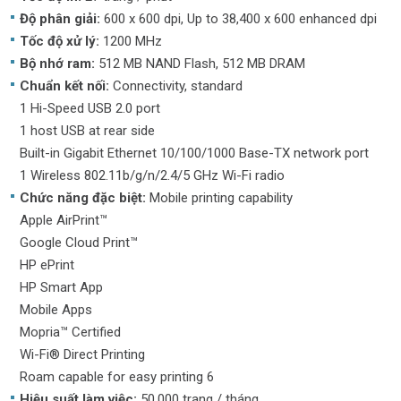
Độ phân giải:
600 x 600 dpi, Up to 38,400 x 600 enhanced dpi
Tốc độ xử lý:
1200 MHz
Bộ nhớ ram:
512 MB NAND Flash, 512 MB DRAM
Chuẩn kết nối:
Connectivity, standard
1 Hi-Speed USB 2.0 port
1 host USB at rear side
Built-in Gigabit Ethernet 10/100/1000 Base-TX network port
1 Wireless 802.11b/g/n/2.4/5 GHz Wi-Fi radio
Chức năng đặc biệt:
Mobile printing capability
Apple AirPrint™
Google Cloud Print™
HP ePrint
HP Smart App
Mobile Apps
Mopria™ Certified
Wi-Fi® Direct Printing
Roam capable for easy printing 6
Hiệu suất làm việc:
50.000 trang / tháng