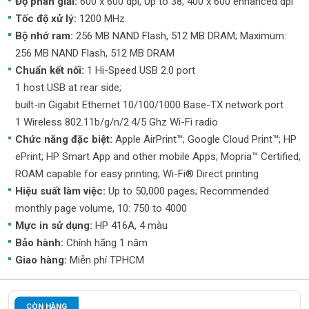
Độ phân giải:
600 x 600 dpi, Up to 38, 400 x 600 enhanced dpi
Tốc độ xử lý:
1200 MHz
Bộ nhớ ram:
256 MB NAND Flash, 512 MB DRAM; Maximum:
256 MB NAND Flash, 512 MB DRAM
Chuẩn kết nối:
1 Hi-Speed USB 2.0 port
1 host USB at rear side;
built-in Gigabit Ethernet 10/100/1000 Base-TX network port
1 Wireless 802.11b/g/n/2.4/5 Ghz Wi-Fi radio
Chức năng đặc biệt:
Apple AirPrint™; Google Cloud Print™; HP
ePrint; HP Smart App and other mobile Apps; Mopria™ Certified;
ROAM capable for easy printing; Wi-Fi® Direct printing
Hiệu suất làm việc:
Up to 50,000 pages; Recommended
monthly page volume, 10: 750 to 4000
Mực in sử dụng:
HP 416A, 4 màu
Bảo hành:
Chính hãng 1 năm
Giao hàng:
Miễn phí TPHCM
CÒN HÀNG