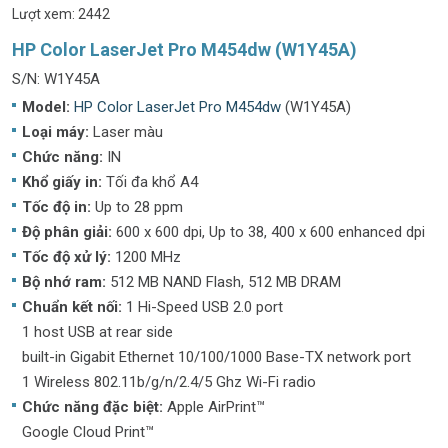
Lượt xem: 2442
HP Color LaserJet Pro M454dw (W1Y45A)
S/N: W1Y45A
Model:
HP Color LaserJet Pro M454dw
(W1Y45A)
Loại máy:
Laser màu
Chức năng:
IN
Khổ giấy in:
Tối đa khổ A4
Tốc độ in:
Up to 28 ppm
Độ phân giải:
600 x 600 dpi, Up to 38, 400 x 600 enhanced dpi
Tốc độ xử lý:
1200 MHz
Bộ nhớ ram:
512 MB NAND Flash, 512 MB DRAM
Chuẩn kết nối:
1 Hi-Speed USB 2.0 port
1 host USB at rear side
built-in Gigabit Ethernet 10/100/1000 Base-TX network port
1 Wireless 802.11b/g/n/2.4/5 Ghz Wi-Fi radio
Chức năng đặc biệt:
Apple AirPrint™
Google Cloud Print™