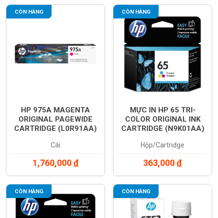
CÒN HÀNG
CÒN HÀNG
HP 975A MAGENTA
MỰC IN HP 65 TRI-
ORIGINAL PAGEWIDE
COLOR ORIGINAL INK
CARTRIDGE (L0R91AA)
CARTRIDGE (N9K01AA)
Cái
Hộp/Cartridge
1,760,000
đ
363,000
đ
CÒN HÀNG
CÒN HÀNG