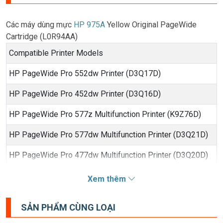
Các máy dùng mực
HP 975A
Yellow Original PageWide
Cartridge (L0R94AA)
Compatible Printer Models
HP PageWide Pro 552dw Printer (D3Q17D)
HP PageWide Pro 452dw Printer (D3Q16D)
HP PageWide Pro 577z Multifunction Printer (K9Z76D)
HP PageWide Pro 577dw Multifunction Printer (D3Q21D)
HP PageWide Pro 477dw Multifunction Printer (D3Q20D)
HP PageWide Managed P57750dw Multifunction Printer
Xem thêm
(J9V82D)
SẢN PHẨM CÙNG LOẠI