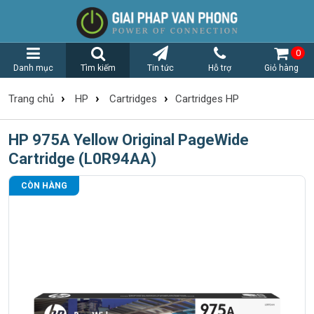
0
Danh mục
Tìm kiếm
Tin tức
Hỗ trợ
Giỏ hàng
›
›
›
Trang chủ
HP
Cartridges
Cartridges HP
HP 975A Yellow Original PageWide
Cartridge (L0R94AA)
CÒN HÀNG