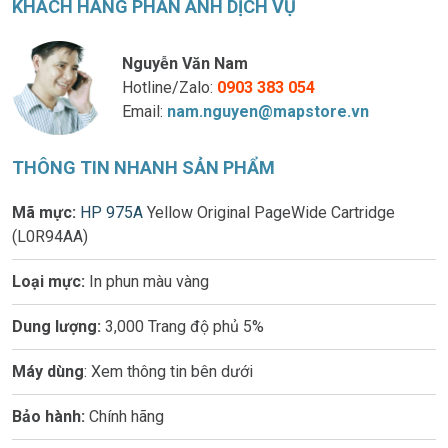
KHÁCH HÀNG PHẢN ÁNH DỊCH VỤ
Nguyễn Văn Nam
Hotline/Zalo:
0903 383 054
Email:
nam.nguyen@mapstore.vn
THÔNG TIN NHANH SẢN PHẨM
Mã mực:
HP 975A
Yellow Original PageWide Cartridge
(L0R94AA)
Loại mực:
In phun màu vàng
Dung lượng:
3,000 Trang độ phủ 5%
Máy dùng
: Xem thông tin bên dưới
Bảo hành:
Chính hãng