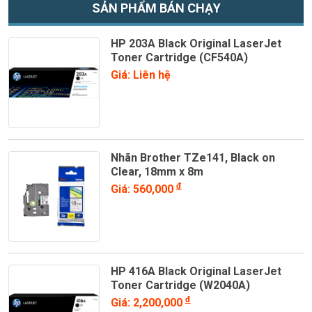
SẢN PHẨM BÁN CHẠY
HP 203A Black Original LaserJet
Toner Cartridge (CF540A)
Giá: Liên hệ
Nhãn Brother TZe141, Black on
Clear, 18mm x 8m
đ
Giá: 560,000
HP 416A Black Original LaserJet
Toner Cartridge (W2040A)
đ
Giá: 2,200,000