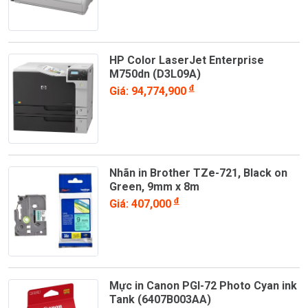
HP Color LaserJet Enterprise
M750dn (D3L09A)
đ
Giá: 94,774,900
Nhãn in Brother TZe-721, Black on
Green, 9mm x 8m
đ
Giá: 407,000
Mực in Canon PGI-72 Photo Cyan ink
Tank (6407B003AA)