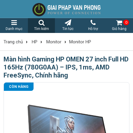
0
Danh mục
Tìm kiếm
Tin tức
Hỗ trợ
Giỏ hàng
›
›
›
Trang chủ
HP
Monitor
Monitor HP
Màn hình Gaming HP OMEN 27 inch Full HD
165Hz (780G0AA) – IPS, 1ms, AMD
FreeSync, Chính hãng
CÒN HÀNG