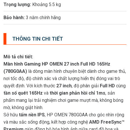
Trọng lượng:
Khoảng 5.5 kg
Bảo hành:
3 năm chính hãng
THÔNG TIN CHI TIẾT
Mô tả chi tiết:
Màn hình Gaming HP OMEN 27 inch Full HD 165Hz
(780G0AA)
là dòng màn hình chuyên biệt dành cho game thủ,
nơi tốc độ, độ chính xác và chất lượng hiển thị đóng vai trò
quyết định. Với kích thước
27 inch
, độ phân giải
Full HD
cùng
tần số quét 165Hz
và
thời gian phản hồi chỉ 1ms
, sản
phẩm mang lại trải nghiệm chơi game mượt mà, không bóng
mờ, không giật hình.
Sở hữu
tấm nền IPS
, HP OMEN 780G0AA cho góc nhìn rộng
và màu sắc sống động, kết hợp công nghệ
AMD FreeSync™
Premium
giúp đồng bộ hóa hình ảnh giữa card đồ họa và