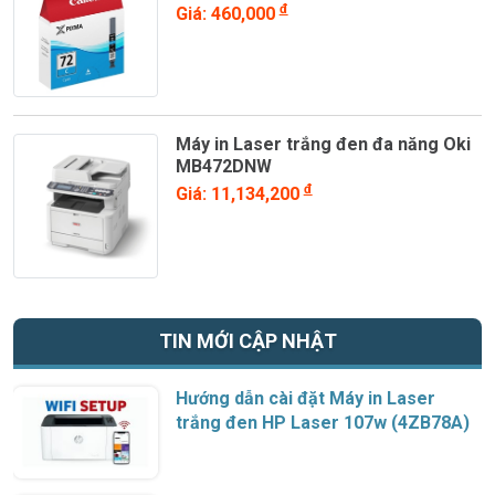
đ
Giá: 460,000
Máy in Laser trắng đen đa năng Oki
MB472DNW
đ
Giá: 11,134,200
TIN MỚI CẬP NHẬT
Hướng dẫn cài đặt Máy in Laser
trắng đen HP Laser 107w (4ZB78A)