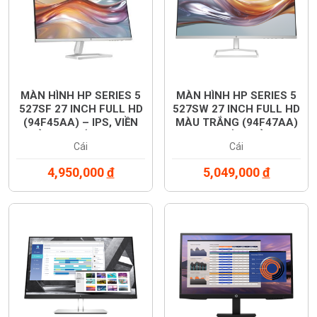
MÀN HÌNH HP SERIES 5
MÀN HÌNH HP SERIES 5
527SF 27 INCH FULL HD
527SW 27 INCH FULL HD
(94F45AA) – IPS, VIỀN
MÀU TRẮNG (94F47AA)
MỎNG, CHỐNG CHÓI,
– IPS, VIỀN MỎNG,
Cái
Cái
CHÍNH HÃNG
CHỐNG CHÓI, CHÍNH
HÃNG
4,950,000
đ
5,049,000
đ