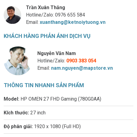
Trần Xuân Thăng
Hotline/Zalo:
0976 655 584
Email:
xuanthang@ketnoiytuong.vn
KHÁCH HÀNG PHẢN ÁNH DỊCH VỤ
Nguyễn Văn Nam
Hotline/Zalo:
0903 383 054
Email:
nam.nguyen@mapstore.vn
THÔNG TIN NHANH SẢN PHẨM
Model:
HP OMEN 27 FHD Gaming (780G0AA)
Kích thước:
27 inch
Độ phân giải:
1920 x 1080 (Full HD)