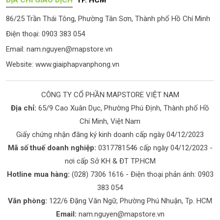
ĐỊA CHỈ GIAO DỊCH
TP. HCM
86/25 Trần Thái Tông, Phường Tân Sơn, Thành phố Hồ Chí Minh
Điện thoại: 0903 383 054
Email:
nam.nguyen@mapstore.vn
Website:
www.giaiphapvanphong.vn
CÔNG TY CỔ PHẦN MAPSTORE VIỆT NAM
Địa chỉ:
65/9 Cao Xuân Dục, Phường Phú Định, Thành phố Hồ
Chí Minh, Việt Nam
Giấy chứng nhận đăng ký kinh doanh cấp ngày 04/12/2023
Mã số thuế doanh nghiệp:
0317781546 cấp ngày 04/12/2023 -
nơi cấp Sở KH & ĐT TP.HCM
Hotline mua hàng:
(028) 7306 1616
- Điện thoại phản ánh:
0903
383 054
Văn phòng:
122/6 Đặng Văn Ngữ, Phường Phú Nhuận, Tp. HCM
Email:
nam.nguyen@mapstore.vn