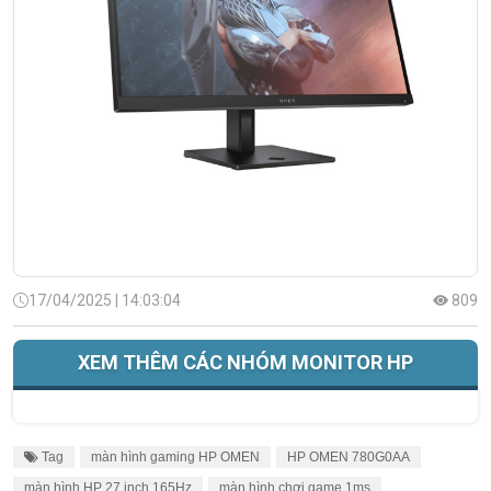
17/04/2025 | 14:03:04
809
XEM THÊM CÁC NHÓM MONITOR HP
Tag
màn hình gaming HP OMEN
HP OMEN 780G0AA
màn hình HP 27 inch 165Hz
màn hình chơi game 1ms