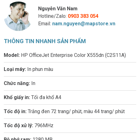
Nguyễn Văn Nam
Hotline/Zalo:
0903 383 054
Email:
nam.nguyen@mapstore.vn
THÔNG TIN NHANH SẢN PHẨM
Model:
HP OfficeJet Enterprise Color X555dn (C2S11A)
Loại máy:
In phun màu
Chức năng:
In
Khổ giấy in:
Tối đa khổ A4
Tốc độ in:
Trắng đen 72 trang/ phút, màu 44 trang/ phút
Tốc độ xử lý:
796MHz
Bộ nhớ ram:
1280 MB