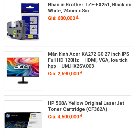
Nhãn in Brother TZE-FX251, Black on
White, 24mm x 8m
đ
Giá: 680,000
Màn hình Acer KA272 G0 27 inch IPS
Full HD 120Hz – HDMI, VGA, loa tích
hợp – UM.HX2SV.003
đ
Giá: 2,690,000
HP 508A Yellow Original LaserJet
Toner Cartridge (CF362A)
đ
Giá: 4,600,000