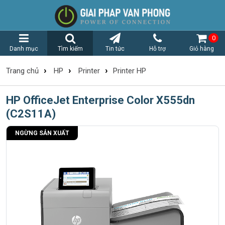
0
Danh mục
Tìm kiếm
Tin tức
Hỗ trợ
Giỏ hàng
›
›
›
Trang chủ
HP
Printer
Printer HP
HP OfficeJet Enterprise Color X555dn
(C2S11A)
NGỪNG SẢN XUẤT