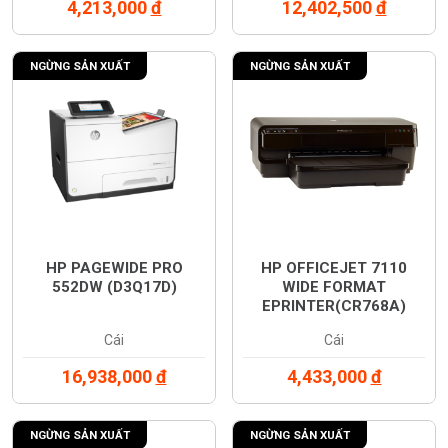
4,213,000
đ
12,402,500
đ
NGỪNG SẢN XUẤT
NGỪNG SẢN XUẤT
HP PAGEWIDE PRO
HP OFFICEJET 7110
552DW (D3Q17D)
WIDE FORMAT
EPRINTER(CR768A)
Cái
Cái
16,938,000
đ
4,433,000
đ
NGỪNG SẢN XUẤT
NGỪNG SẢN XUẤT