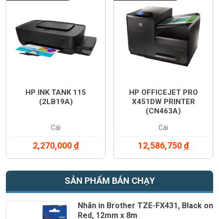
HP INK TANK 115
HP OFFICEJET PRO
(2LB19A)
X451DW PRINTER
(CN463A)
Cái
Cái
2,270,000
đ
12,586,750
đ
SẢN PHẨM BÁN CHẠY
Nhãn in Brother TZE-FX431, Black on
Red, 12mm x 8m