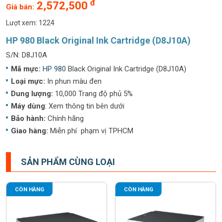
đ
2,572,500
Giá bán:
Lượt xem: 1224
HP 980 Black Original Ink Cartridge (D8J10A)
S/N: D8J10A
Mã mực:
HP 980
Black Original Ink Cartridge (D8J10A)
Loại mực:
In phun màu đen
Dung lượng:
10,000 Trang độ phủ 5%
Máy dùng
: Xem thông tin bên dưới
Bảo hành:
Chính hãng
Giao hàng:
Miễn phí phạm vị TPHCM
SẢN PHẨM CÙNG LOẠI
CÒN HÀNG
CÒN HÀNG