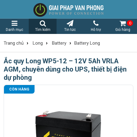
0
Danh mục
Tìm kiếm
Tin tức
Hỗ trợ
Giỏ hàng
›
›
›
Trang chủ
Long
Battery
Battery Long
Ắc quy Long WP5-12 – 12V 5Ah VRLA
AGM, chuyên dùng cho UPS, thiết bị điện
dự phòng
CÒN HÀNG