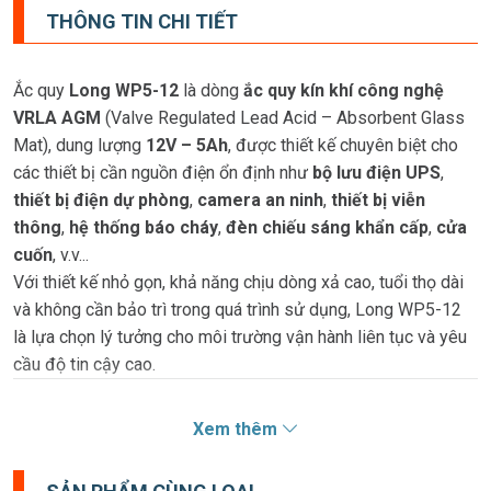
THÔNG TIN CHI TIẾT
Ắc quy
Long WP5-12
là dòng
ắc quy kín khí công nghệ
VRLA AGM
(Valve Regulated Lead Acid – Absorbent Glass
Mat), dung lượng
12V – 5Ah
, được thiết kế chuyên biệt cho
các thiết bị cần nguồn điện ổn định như
bộ lưu điện UPS
,
thiết bị điện dự phòng
,
camera an ninh
,
thiết bị viễn
thông
,
hệ thống báo cháy
,
đèn chiếu sáng khẩn cấp
,
cửa
cuốn
, v.v...
Với thiết kế nhỏ gọn, khả năng chịu dòng xả cao, tuổi thọ dài
và không cần bảo trì trong quá trình sử dụng, Long WP5-12
là lựa chọn lý tưởng cho môi trường vận hành liên tục và yêu
cầu độ tin cậy cao.
Ưu điểm nổi bật:
Xem thêm
✅ Thiết kế
kín khí, không cần bảo dưỡng
, an toàn cho
thiết bị và người dùng