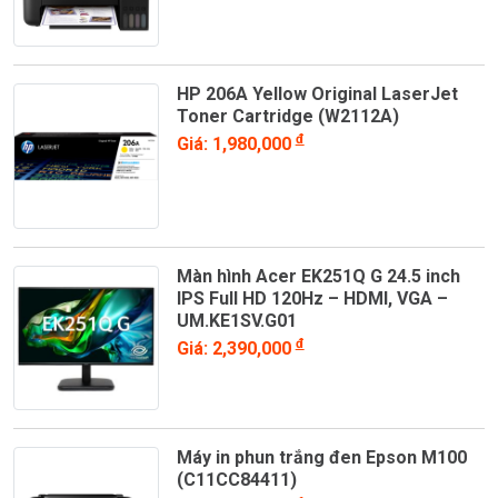
Website:
https://giaiphapvanphong.vn
Hotline:
0976 655 584 (Mr. Trần Xuân Thăng)
Địa chỉ:
201/65/23A Nguyễn Xí, Phường Bình Thạnh, TP.
HP 206A Yellow Original LaserJet
Hồ Chí Minh
Toner Cartridge (W2112A)
đ
Giá: 1,980,000
Màn hình Acer EK251Q G 24.5 inch
IPS Full HD 120Hz – HDMI, VGA –
UM.KE1SV.G01
đ
Giá: 2,390,000
Máy in phun trắng đen Epson M100
(C11CC84411)