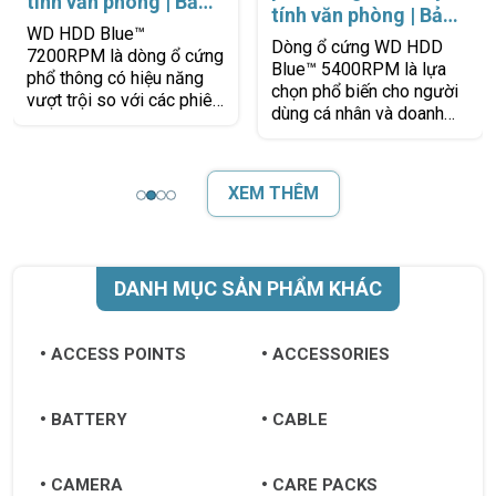
tính văn phòng | Bảo
tính văn phòng | Bảo
hành 2 năm 1 đổi 1 |
WD HDD Blue™
hành 2 năm 1 đổi 1 |
Dòng ổ cứng WD HDD
Chính hãng Western
7200RPM là dòng ổ cứng
Chính hãng Western
Blue™ 5400RPM là lựa
Digital
phổ thông có hiệu năng
Digital
chọn phổ biến cho người
vượt trội so với các phiên
dùng cá nhân và doanh
bản 5400RPM, giúp cải
nghiệp đang tìm kiếm một
thiện tốc độ khởi động hệ
giải pháp lưu trữ ổn định,
điều hành, truy
tiết kiệm
XEM THÊM
DANH MỤC SẢN PHẨM KHÁC
ACCESS POINTS
ACCESSORIES
BATTERY
CABLE
CAMERA
CARE PACKS