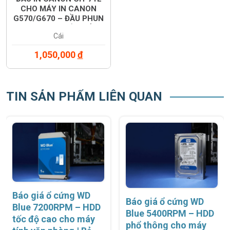
CHO MÁY IN CANON
G570/G670 – ĐẦU PHUN
TRÁI TRONG HỆ THỐNG
Cái
6 MÀU
1,050,000
đ
TIN SẢN PHẨM LIÊN QUAN
Báo giá ổ cứng WD
Báo giá ổ cứng WD
Blue 7200RPM – HDD
Blue 5400RPM – HDD
tốc độ cao cho máy
phổ thông cho máy