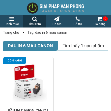
0
Danh mục
Tìm kiếm
Tin tức
Hỗ trợ
Giỏ hàng
›
Trang chủ
Tag: dau in 6 mau canon
DAU IN 6 MAU CANON
Tìm thấy
1
sản phẩm
CÒN HÀNG
ĐẦU IN CANON CH-71L