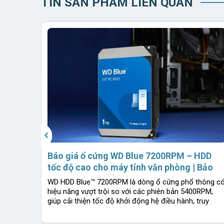
TIN SẢN PHẨM LIÊN QUAN
‹
iên
Báo giá ổ cứng WD Blue 7200RPM – HDD
hiệp
tốc độ cao cho máy tính văn phòng | Bảo
 nguyên
hành 2 năm 1 đổi 1 | Chính hãng Western
WD HDD Blue™ 7200RPM là dòng ổ cứng phổ thông c
Digital
hiệu năng vượt trội so với các phiên bản 5400RPM,
giúp cải thiện tốc độ khởi động hệ điều hành, truy