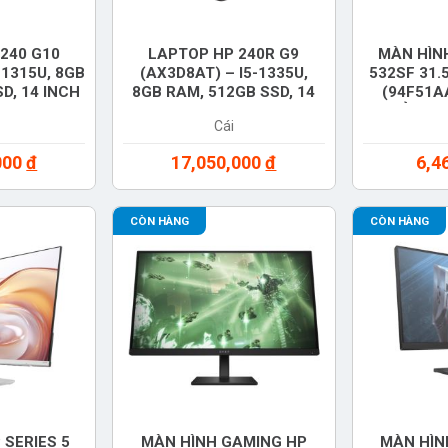
240 G10
LAPTOP HP 240R G9
MÀN HÌNH
-1315U, 8GB
(AX3D8AT) – I5-1335U,
532SF 31.
D, 14 INCH
8GB RAM, 512GB SSD, 14
(94F51AA
S 11, MÀU
INCH FHD, WINDOWS 11,
MỎNG, 
Cái
H HÃNG
MÀU BẠC, CHÍNH HÃNG
CHÍ
000
đ
17,050,000
đ
6,4
CÒN HÀNG
CÒN HÀNG
 SERIES 5
MÀN HÌNH GAMING HP
MÀN HÌN