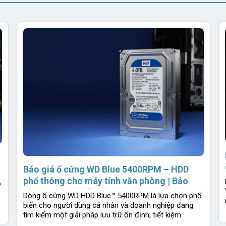
Báo giá ổ cứng WD Blue 5400RPM – HDD
phổ thông cho máy tính văn phòng | Bảo
ó
hành 2 năm 1 đổi 1 | Chính hãng Western
Dòng ổ cứng WD HDD Blue™ 5400RPM là lựa chọn phổ
Digital
biến cho người dùng cá nhân và doanh nghiệp đang
tìm kiếm một giải pháp lưu trữ ổn định, tiết kiệm