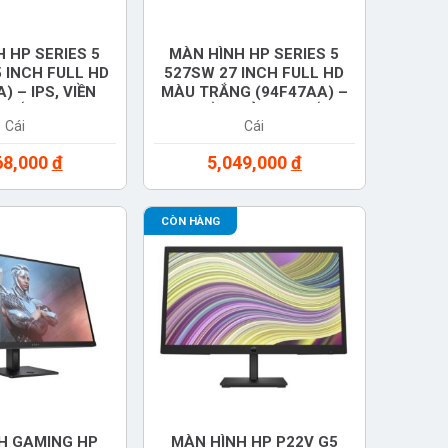
 HP SERIES 5
MÀN HÌNH HP SERIES 5
5 INCH FULL HD
527SW 27 INCH FULL HD
) – IPS, VIỀN
MÀU TRẮNG (94F47AA) –
CHỐNG CHÓI,
IPS, VIỀN MỎNG, CHỐNG
Cái
Cái
NH HÃNG
CHÓI, CHÍNH HÃNG
68,000
đ
5,049,000
đ
CÒN HÀNG
H GAMING HP
MÀN HÌNH HP P22V G5