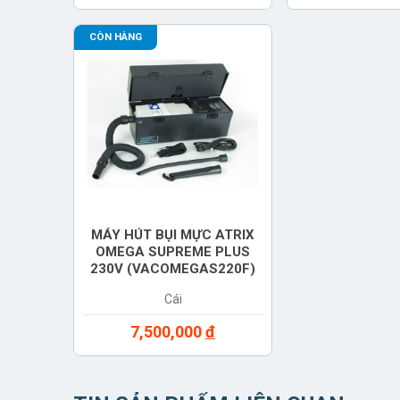
NH.QN8S
CÒN HÀNG
MÁY HÚT BỤI MỰC ATRIX
OMEGA SUPREME PLUS
230V (VACOMEGAS220F)
Cái
7,500,000
đ