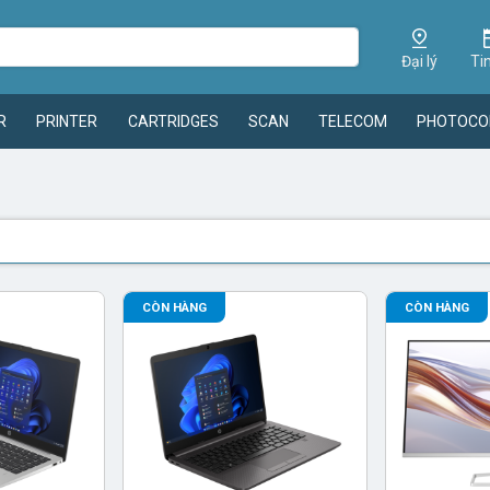
Đại lý
Ti
R
PRINTER
CARTRIDGES
SCAN
TELECOM
PHOTOCO
CÒN HÀNG
CÒN HÀNG