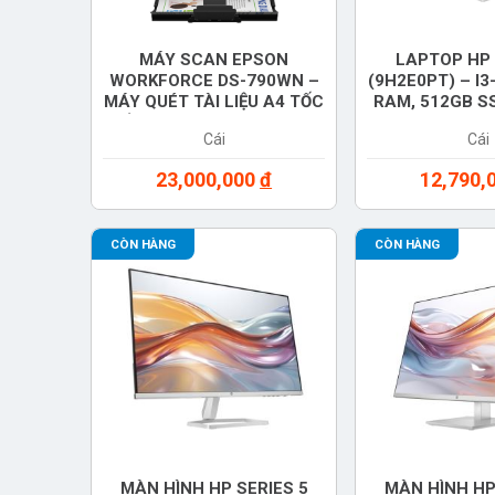
MÁY SCAN EPSON
LAPTOP HP 
WORKFORCE DS-790WN –
(9H2E0PT) – I3
MÁY QUÉT TÀI LIỆU A4 TỐC
RAM, 512GB SS
ĐỘ CAO, DUPLEX, SHEET-
FHD, WINDOW
Cái
Cái
FED
BẠC, CHÍN
23,000,000
đ
12,790,
CÒN HÀNG
CÒN HÀNG
MÀN HÌNH HP SERIES 5
MÀN HÌNH HP