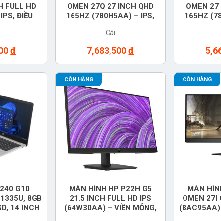
H FULL HD
OMEN 27Q 27 INCH QHD
OMEN 27 
IPS, ĐIỀU
165HZ (780H5AA) – IPS,
165HZ (78
CAO, VIỀN
1MS, AMD FREESYNC,
1MS, AM
Cái
NH HÃNG
CHÍNH HÃNG
CHÍ
000
đ
7,683,500
đ
5,6
CÒN HÀNG
CÒN HÀNG
240 G10
MÀN HÌNH HP P22H G5
MÀN HÌN
-1335U, 8GB
21.5 INCH FULL HD IPS
OMEN 27I 
D, 14 INCH
(64W30AA) – VIỀN MỎNG,
(8AC95AA)
S 11, MÀU
HDMI, CHÍNH HÃNG
COMPATIBL