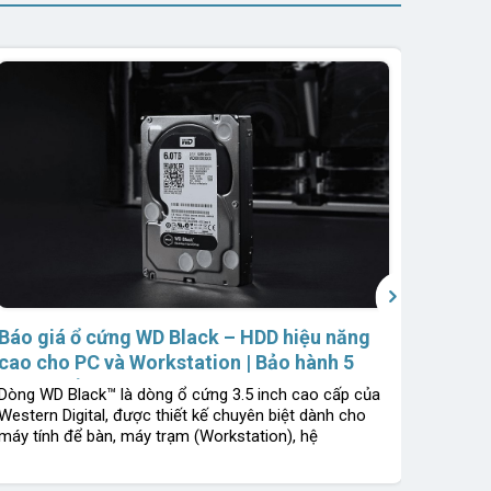
Báo g
chuyên
Chính
Dòng WD
chuyên
Attache
trường
›
Báo giá ổ cứng WD Black – HDD hiệu năng
cao cho PC và Workstation | Bảo hành 5
năm 1 đổi 1 | Chính hãng Western Digital
Dòng WD Black™ là dòng ổ cứng 3.5 inch cao cấp của
Western Digital, được thiết kế chuyên biệt dành cho
máy tính để bàn, máy trạm (Workstation), hệ