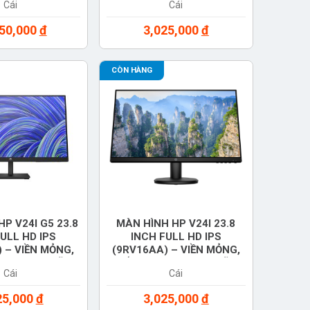
Cái
Cái
850,000
đ
3,025,000
đ
CÒN HÀNG
P V24I G5 23.8
MÀN HÌNH HP V24I 23.8
ULL HD IPS
INCH FULL HD IPS
 – VIỀN MỎNG,
(9RV16AA) – VIỀN MỎNG,
I, CHÍNH HÃNG
CHỐNG CHÓI, CHÍNH HÃNG
Cái
Cái
25,000
đ
3,025,000
đ