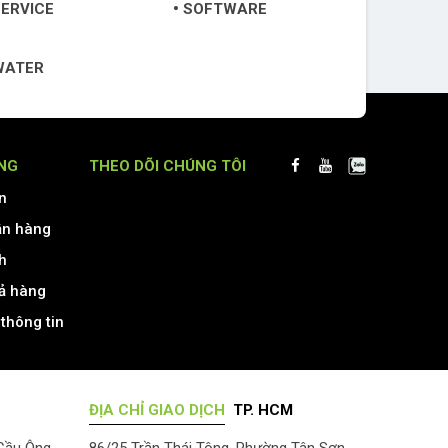
ERVICE
SOFTWARE
WATER
NG
THEO DÕI CHÚNG TÔI
n
ận hàng
h
rả hàng
thông tin
ĐỊA CHỈ GIAO DỊCH
TP. HCM