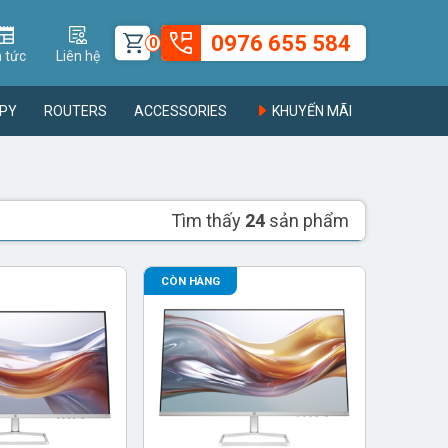
0976 655 584
0
n tức
Liên hệ
PY
ROUTERS
ACCESSORIES
KHUYẾN MÃI
Tìm thấy
24
sản phẩm
CÒN HÀNG