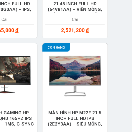
INCH FULL HD
21.45 INCH FULL HD
0G0AA) – IPS,
(64V81AA) – VIỀN MỎNG,
D FREESYNC,
CHỐNG CHÓI, CHÍNH HÃNG
Cái
Cái
NH HÃNG
65,000
đ
2,521,200
đ
CÒN HÀNG
H GAMING HP
MÀN HÌNH HP M22F 21.5
QHD 165HZ IPS
INCH FULL HD IPS
 – 1MS, G-SYNC
(2E2Y3AA) – SIÊU MỎNG,
E, CHÍNH HÃNG
CHỐNG CHÓI, CHÍNH HÃNG