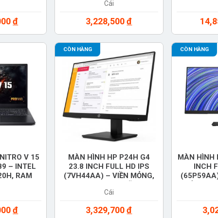
Cái
H HÃNG
000
đ
3,228,500
đ
14,
CÒN HÀNG
CÒN HÀNG
NITRO V 15
MÀN HÌNH HP P24H G4
MÀN HÌNH H
9 – INTEL
23.8 INCH FULL HD IPS
INCH F
20H, RAM
(7VH44AA) – VIỀN MỎNG,
(65P59AA)
12GB, MÀN
HDMI, CHÍNH HÃNG
CHỐNG CHÓ
Cái
FHD 180HZ,
050 6GB,
000
đ
3,329,700
đ
3,0
 MÀU ĐEN –