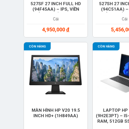
527SF 27 INCH FULL HD
527SH 27 INC
(94F45AA) – IPS, VIỀN
(94C51AA) – 
MỎNG, CHỐNG CHÓI,
CHỈNH CHIỀU 
Cái
Cái
CHÍNH HÃNG
MỎNG, CHÍ
4,950,000
đ
5,456,
CÒN HÀNG
CÒN HÀNG
MÀN HÌNH HP V20 19.5
LAPTOP HP 
INCH HD+ (1H849AA)
(9H2E3PT) – I5
RAM, 512GB SS
FHD, WINDOW