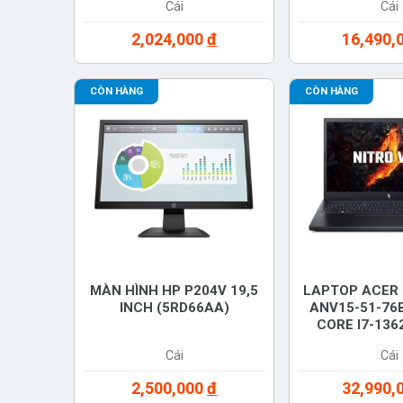
Cái
Cái
BẠC, CHÍN
2,024,000
đ
16,490,
CÒN HÀNG
CÒN HÀNG
MÀN HÌNH HP P204V 19,5
LAPTOP ACER 
INCH (5RD66AA)
ANV15-51-76B
CORE I7-136
16GB, SSD 5
Cái
Cái
HÌNH 16 INCH 
CARD RTX 4
2,500,000
đ
32,990,
WINDOWS 11 –